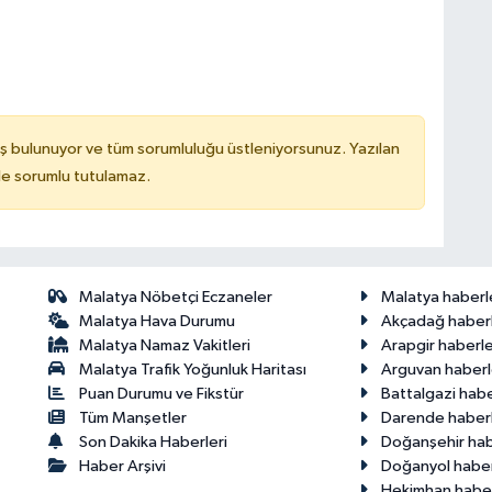
ş bulunuyor ve tüm sorumluluğu üstleniyorsunuz. Yazılan
de sorumlu tutulamaz.
Malatya Nöbetçi Eczaneler
Malatya haberl
Malatya Hava Durumu
Akçadağ haberl
Malatya Namaz Vakitleri
Arapgir haberle
Malatya Trafik Yoğunluk Haritası
Arguvan haberl
Puan Durumu ve Fikstür
Battalgazi habe
Tüm Manşetler
Darende haberl
Son Dakika Haberleri
Doğanşehir hab
Haber Arşivi
Doğanyol haber
Hekimhan haber