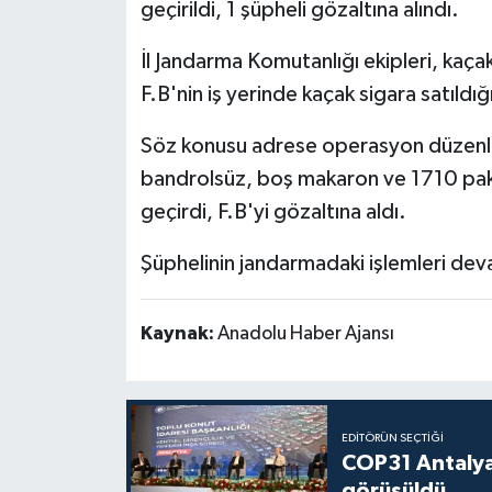
geçirildi, 1 şüpheli gözaltına alındı.
Politika
İl Jandarma Komutanlığı ekipleri, kaça
F.B'nin iş yerinde kaçak sigara satıldığ
Sağlık
Söz konusu adrese operasyon düzenl
Spor
bandrolsüz, boş makaron ve 1710 pake
Teknoloji
geçirdi, F.B'yi gözaltına aldı.
Şüphelinin jandarmadaki işlemleri dev
Yaşam
Kaynak:
Anadolu Haber Ajansı
EDITÖRÜN SEÇTIĞI
COP31 Antalya
görüşüldü