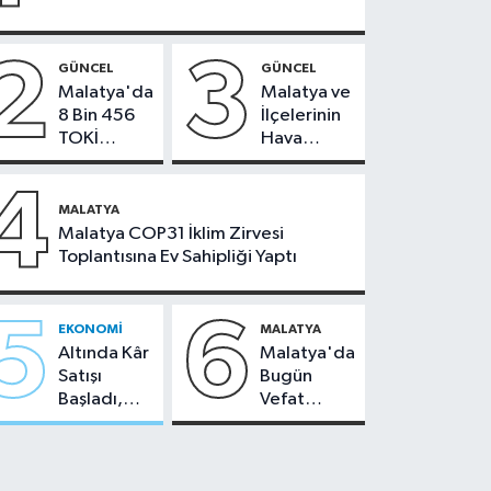
2
3
GÜNCEL
GÜNCEL
Malatya'da
Malatya ve
8 Bin 456
İlçelerinin
TOKİ
Hava
Konutunun
Durumu -
Kurası
24
4
Bugün
Temmuz
MALATYA
Çekiliyor
2026
Malatya COP31 İklim Zirvesi
Toplantısına Ev Sahipliği Yaptı
5
6
EKONOMI
MALATYA
Altında Kâr
Malatya'da
Satışı
Bugün
Başladı,
Vefat
Malatya'da
Edenler -
Makas Ne
22 Temmuz
Durumda?
2026