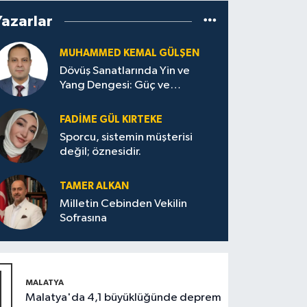
Yazarlar
MUHAMMED KEMAL GÜLŞEN
Dövüş Sanatlarında Yin ve
Yang Dengesi: Güç ve
Sakinliğin Uyumu
FADIME GÜL KIRTEKE
Sporcu, sistemin müşterisi
değil; öznesidir.
TAMER ALKAN
Milletin Cebinden Vekilin
Sofrasına
1
MALATYA
Malatya'da 4,1 büyüklüğünde deprem