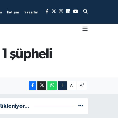
m
İletişim
Yazarlar
1 şüpheli
-
+
A
A
ükleniyor...