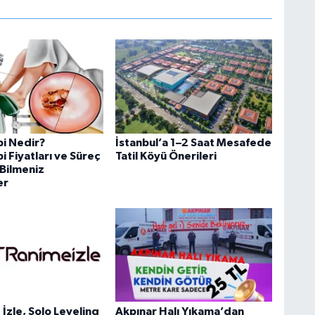
i Nedir?
İstanbul’a 1–2 Saat Mesafede
 Fiyatları ve Süreç
Tatil Köyü Önerileri
Bilmeniz
er
İzle, Solo Leveling
Akpınar Halı Yıkama’dan