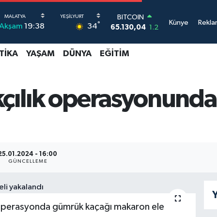
BITCOIN
Künye
Rekla
°
65.130,04
1.2
34
Akşam
19:38
DOLAR
47,7106
0.17
TIKA
YAŞAM
DÜNYA
EĞITIM
EURO
55,1652
0.27
STERLİN
64,4046
0.35
kçılık operasyonunda 
GRAM ALTIN
6618.49
2.12
BİST100
13.887
64
25.01.2024 - 16:00
GÜNCELLEME
Y
operasyonda gümrük kaçağı makaron ele