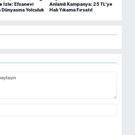
e İzle: Efsanevi
Anlamlı Kampanya: 25 TL’ye
n Dünyasına Yolculuk
Halı Yıkama Fırsatı!