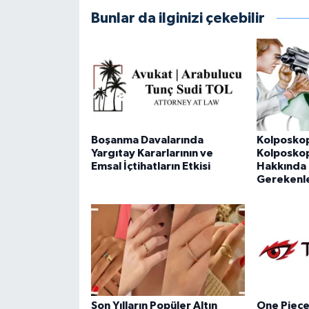
Bunlar da ilginizi çekebilir
Boşanma Davalarında
Kolposkop
Yargıtay Kararlarının ve
Kolposkopi
Emsal İçtihatların Etkisi
Hakkında 
Gerekenl
Son Yılların Popüler Altın
One Piece 