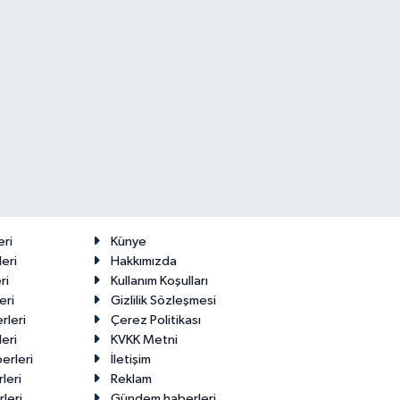
eri
Künye
eri
Hakkımızda
ri
Kullanım Koşulları
eri
Gizlilik Sözleşmesi
rleri
Çerez Politikası
eri
KVKK Metni
erleri
İletişim
leri
Reklam
leri
Gündem haberleri