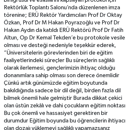
Rektörlük Toplantı Salonu’nda düzenlenen imza
Politika
törenine; ERÜ Rektör Yardımcıları Prof Dr Oktay
Özkan, Prof Dr M Hakan Poyrazoğlu ve Prof Dr
Sağlık
Hakan Aydın da katıldı ERÜ Rektörü Prof Dr Fatih
Altun, Op Dr Kemal Tekden’e bu protokole vesile
Spor
olması ve desteği nedeniyle teşekkür ederek,
“Üniversitelerin görevlerinden biri de eğitim
Teknoloji
faaliyetlerindeki süreçler Bu süreçlerin sağlıklı
olarak ilerlemesi, gençlerimizin ihtiyaç olduğu
Yaşam
donanımlara sahip olması son derece önemlidir
Çünkü artık günümüzde eğitim boyutunda
bakıldığında sadece bir dil değil, birden fazla dil
bilmek önemli hale gelmiştir Burada dikkat çekici
olan üstün zekâlı ve dahi çocukların eğitim noktası
Bu çok önemli ve hassasiyet gerektiren bir
durumdur Eğitim boyunda bu öğrencilerin ihtiyacı
olan dozajı yüklemeyi sağlıklı yapamazsanız