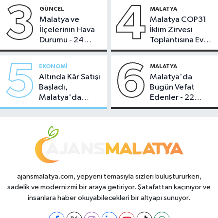
3
4
GÜNCEL
MALATYA
Malatya ve
Malatya COP31
İlçelerinin Hava
İklim Zirvesi
Durumu - 24
Toplantısına Ev
Temmuz 2026
Sahipliği Yaptı
5
6
EKONOMI
MALATYA
Altında Kâr Satışı
Malatya'da
Başladı,
Bugün Vefat
Malatya'da
Edenler - 22
Makas Ne
Temmuz 2026
Durumda?
ajansmalatya.com, yepyeni temasıyla sizleri buluştururken,
sadelik ve modernizmi bir araya getiriyor. Şatafattan kaçınıyor ve
insanlara haber okuyabilecekleri bir altyapı sunuyor.