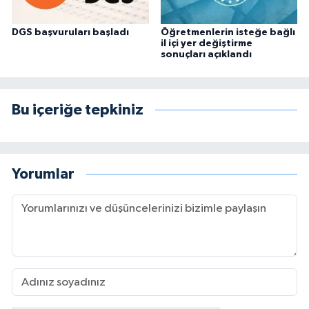
DGS başvuruları başladı
Öğretmenlerin isteğe bağlı
il içi yer değiştirme
sonuçları açıklandı
Bu içeriğe tepkiniz
Yorumlar