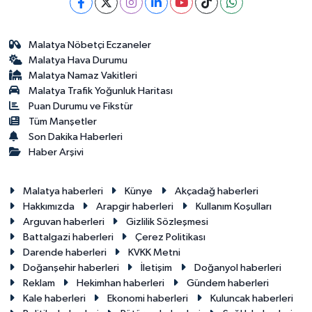
Malatya Nöbetçi Eczaneler
Malatya Hava Durumu
Malatya Namaz Vakitleri
Malatya Trafik Yoğunluk Haritası
Puan Durumu ve Fikstür
Tüm Manşetler
Son Dakika Haberleri
Haber Arşivi
Malatya haberleri
Künye
Akçadağ haberleri
Hakkımızda
Arapgir haberleri
Kullanım Koşulları
Arguvan haberleri
Gizlilik Sözleşmesi
Battalgazi haberleri
Çerez Politikası
Darende haberleri
KVKK Metni
Doğanşehir haberleri
İletişim
Doğanyol haberleri
Reklam
Hekimhan haberleri
Gündem haberleri
Kale haberleri
Ekonomi haberleri
Kuluncak haberleri