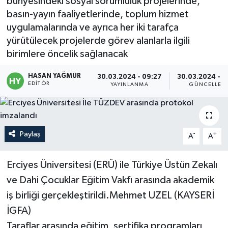
bünyesindeki sosyal sorumluluk projelerinde,
basın-yayın faaliyetlerinde, toplum hizmet
uygulamalarında ve ayrıca her iki tarafça
yürütülecek projelerde görev alanlarla ilgili
birimlere öncelik sağlanacak
HASAN YAĞMUR
30.03.2024 - 09:27
30.03.2024 - 0
EDITÖR
YAYINLANMA
GÜNCELLEM
Paylaş
-
+
A
A
Erciyes Üniversitesi (ERÜ) ile Türkiye Üstün Zekalı
ve Dahi Çocuklar Eğitim Vakfı arasında akademik
iş birliği gerçekleştirildi.Mehmet UZEL (KAYSERİ
İGFA)
Taraflar arasında eğitim, sertifika programları,