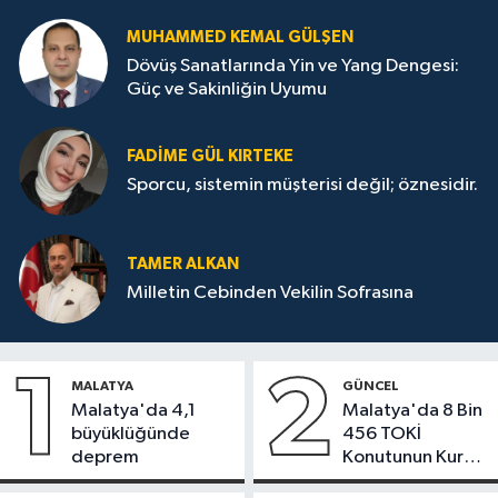
MUHAMMED KEMAL GÜLŞEN
Dövüş Sanatlarında Yin ve Yang Dengesi:
Güç ve Sakinliğin Uyumu
FADIME GÜL KIRTEKE
Sporcu, sistemin müşterisi değil; öznesidir.
TAMER ALKAN
Milletin Cebinden Vekilin Sofrasına
1
2
MALATYA
GÜNCEL
Malatya'da 4,1
Malatya'da 8 Bin
büyüklüğünde
456 TOKİ
deprem
Konutunun Kurası
Bugün Çekiliyor