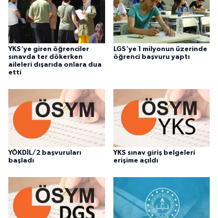
YKS'ye giren öğrenciler
LGS'ye 1 milyonun üzerinde
sınavda ter dökerken
öğrenci başvuru yaptı
aileleri dışarıda onlara dua
etti
YÖKDİL/2 başvuruları
YKS sınav giriş belgeleri
başladı
erişime açıldı