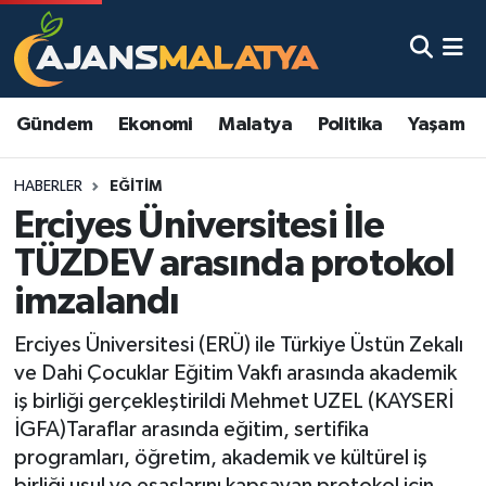
Asayiş
Malatya Nöbetçi Eczaneler
Gündem
Ekonomi
Malatya
Politika
Yaşam
Dünya
Malatya Hava Durumu
HABERLER
EĞITIM
Eğitim
Malatya Namaz Vakitleri
Erciyes Üniversitesi İle
Ekonomi
Malatya Trafik Yoğunluk Haritası
TÜZDEV arasında protokol
imzalandı
Gündem
TFF 3.Lig 2.Grup Puan Durumu ve Fikstür
Erciyes Üniversitesi (ERÜ) ile Türkiye Üstün Zekalı
Kadın
Tüm Manşetler
ve Dahi Çocuklar Eğitim Vakfı arasında akademik
iş birliği gerçekleştirildi Mehmet UZEL (KAYSERİ
Kültür & Sanat
Son Dakika Haberleri
İGFA)Taraflar arasında eğitim, sertifika
programları, öğretim, akademik ve kültürel iş
Magazin
Haber Arşivi
birliği usul ve esaslarını kapsayan protokol için