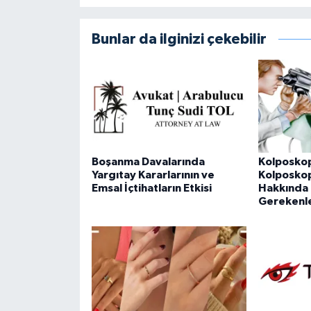
Bunlar da ilginizi çekebilir
Boşanma Davalarında
Kolposkop
Yargıtay Kararlarının ve
Kolposkopi
Emsal İçtihatların Etkisi
Hakkında 
Gerekenl