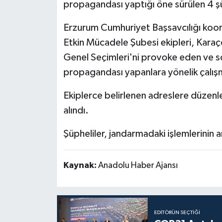
propagandası yaptığı öne sürülen 4 şüp
Politika
Erzurum Cumhuriyet Başsavcılığı koor
Etkin Mücadele Şubesi ekipleri, Karaç
Sağlık
Genel Seçimleri'ni provoke eden ve
Spor
propagandası yapanlara yönelik çalış
Teknoloji
Ekiplerce belirlenen adreslere düzenl
alındı.
Yaşam
Şüpheliler, jandarmadaki işlemlerinin 
Kaynak:
Anadolu Haber Ajansı
EDITÖRÜN SEÇTIĞI