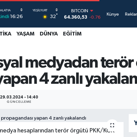
BITCOIN
Künye
Rekla
°
32
kindi
16:26
64.360,53
-0.76
DOLAR
47,7069
0.17
TIKA
YAŞAM
DÜNYA
EĞITIM
EURO
55,0265
0.01
STERLİN
64,1897
0.02
syal medyadan terör
GRAM ALTIN
6574.81
1.44
apan 4 zanlı yakalan
BİST100
13.887
64
29.03.2024 - 14:40
GÜNCELLEME
Y
medya hesaplarından terör örgütü PKK/KCK