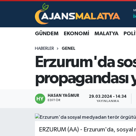
İ
Asayiş
Malatya Nöbetçi Eczaneler
GÜNDEM
EKONOMI
MALATYA
POLI
Dünya
Malatya Hava Durumu
HABERLER
GENEL
Eğitim
Malatya Namaz Vakitleri
Erzurum'da so
Ekonomi
Malatya Trafik Yoğunluk Haritası
propagandası y
Gündem
TFF 3.Lig 2.Grup Puan Durumu ve Fikstür
HASAN YAĞMUR
29.03.2024 - 14:34
Kadın
Tüm Manşetler
EDITÖR
YAYINLANMA
Kültür & Sanat
Son Dakika Haberleri
ERZURUM (AA) - Erzurum'da, sosyal 
Magazin
Haber Arşivi