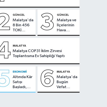
2
3
GÜNCEL
GÜNCEL
Malatya'da
Malatya ve
8 Bin 456
İlçelerinin
TOKİ
Hava
Konutunun
Durumu -
Kurası
24
4
Bugün
Temmuz
MALATYA
Çekiliyor
2026
Malatya COP31 İklim Zirvesi
Toplantısına Ev Sahipliği Yaptı
5
6
EKONOMI
MALATYA
Altında Kâr
Malatya'da
Satışı
Bugün
Başladı,
Vefat
Malatya'da
Edenler -
Makas Ne
22 Temmuz
Durumda?
2026