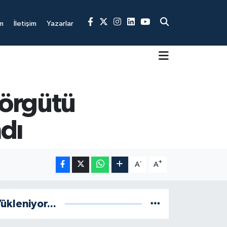
m
İletişim
Yazarlar
 örgütü
dı
-
+
A
A
ükleniyor...