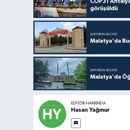
COP31 Antalya
görüşüldü
EDITÖRÜN SEÇTIĞI
Malatya'da Bu
EDITÖRÜN SEÇTIĞI
Malatya'da Öğ
EDITÖR HAKKINDA
Hasan Yağmur