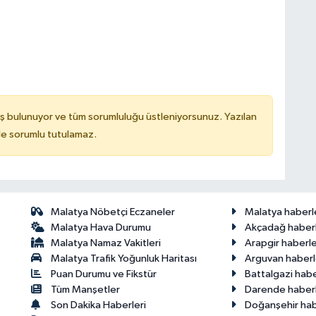
ş bulunuyor ve tüm sorumluluğu üstleniyorsunuz. Yazılan
de sorumlu tutulamaz.
Malatya Nöbetçi Eczaneler
Malatya haberl
Malatya Hava Durumu
Akçadağ haberl
Malatya Namaz Vakitleri
Arapgir haberle
Malatya Trafik Yoğunluk Haritası
Arguvan haberl
Puan Durumu ve Fikstür
Battalgazi habe
Tüm Manşetler
Darende haberl
Son Dakika Haberleri
Doğanşehir hab