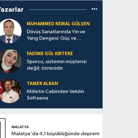
Yazarlar
MUHAMMED KEMAL GÜLŞEN
Dövüş Sanatlarında Yin ve
Yang Dengesi: Güç ve
Sakinliğin Uyumu
FADIME GÜL KIRTEKE
Sporcu, sistemin müşterisi
değil; öznesidir.
TAMER ALKAN
Milletin Cebinden Vekilin
Sofrasına
1
MALATYA
Malatya'da 4,1 büyüklüğünde deprem