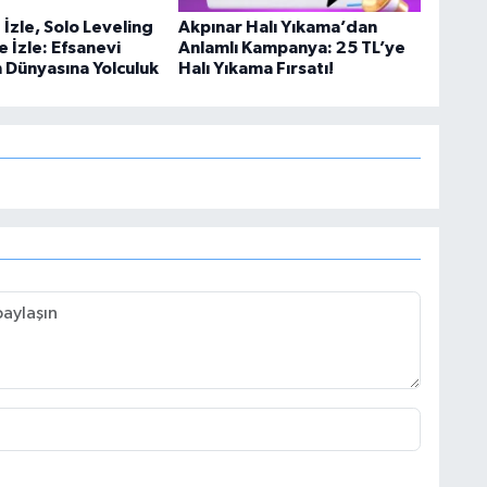
İzle, Solo Leveling
Akpınar Halı Yıkama’dan
e İzle: Efsanevi
Anlamlı Kampanya: 25 TL’ye
n Dünyasına Yolculuk
Halı Yıkama Fırsatı!