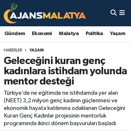
Asayiş
Malatya Nöbetçi Eczaneler
Gündem
Ekonomi
Malatya
Politika
Yaşam
Dünya
Malatya Hava Durumu
HABERLER
YAŞAM
Eğitim
Malatya Namaz Vakitleri
Geleceğini kuran genç
Ekonomi
Malatya Trafik Yoğunluk Haritası
kadınlara istihdam yolunda
mentor desteği
Gündem
TFF 3.Lig 2.Grup Puan Durumu ve Fikstür
Türkiye’de ne eğitimde ne istihdamda yer alan
Kadın
Tüm Manşetler
(NEET) 3,2 milyon genç kadının güçlenmesi ve
ekonomik hayata katılımına odaklanan Geleceğini
Kültür & Sanat
Son Dakika Haberleri
Kuran Genç Kadınlar projesinin mentorluk
programında ikinci dönem başvuruları başladı
Magazin
Haber Arşivi