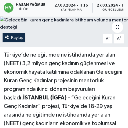
HASAN YAĞMUR
27.03.2024 - 11:16
27.03.2024 - 11:
EDITÖR
Politika
YAYINLANMA
GÜNCELLEME
Sağlık
Paylaş
-
+
A
A
Spor
Teknoloji
Türkiye’de ne eğitimde ne istihdamda yer alan
(NEET) 3,2 milyon genç kadının güçlenmesi ve
Yaşam
ekonomik hayata katılımına odaklanan Geleceğini
Kuran Genç Kadınlar projesinin mentorluk
programında ikinci dönem başvuruları
başladı.
İSTANBUL (İGFA) -
“Geleceğini Kuran
Genç Kadınlar” projesi, Türkiye’de 18-29 yaş
arasında ne eğitimde ne istihdamda yer alan
(NEET) genç kadınların ekonomik ve toplumsal