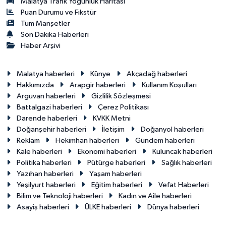
Malatya Trafik Yoğunluk Haritası
Puan Durumu ve Fikstür
Tüm Manşetler
Son Dakika Haberleri
Haber Arşivi
Malatya haberleri
Künye
Akçadağ haberleri
Hakkımızda
Arapgir haberleri
Kullanım Koşulları
Arguvan haberleri
Gizlilik Sözleşmesi
Battalgazi haberleri
Çerez Politikası
Darende haberleri
KVKK Metni
Doğanşehir haberleri
İletişim
Doğanyol haberleri
Reklam
Hekimhan haberleri
Gündem haberleri
Kale haberleri
Ekonomi haberleri
Kuluncak haberleri
Politika haberleri
Pütürge haberleri
Sağlık haberleri
Yazıhan haberleri
Yaşam haberleri
Yeşilyurt haberleri
Eğitim haberleri
Vefat Haberleri
Bilim ve Teknoloji haberleri
Kadın ve Aile haberleri
Asayiş haberleri
ÜLKE haberleri
Dünya haberleri