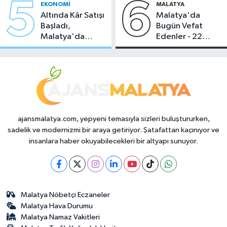
5
6
EKONOMI
MALATYA
Altında Kâr Satışı
Malatya'da
Başladı,
Bugün Vefat
Malatya'da
Edenler - 22
Makas Ne
Temmuz 2026
Durumda?
ajansmalatya.com, yepyeni temasıyla sizleri buluştururken,
sadelik ve modernizmi bir araya getiriyor. Şatafattan kaçınıyor ve
insanlara haber okuyabilecekleri bir altyapı sunuyor.
Malatya Nöbetçi Eczaneler
Malatya Hava Durumu
Malatya Namaz Vakitleri