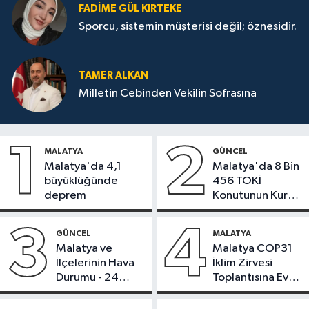
FADIME GÜL KIRTEKE
Sporcu, sistemin müşterisi değil; öznesidir.
TAMER ALKAN
Milletin Cebinden Vekilin Sofrasına
1
2
MALATYA
GÜNCEL
Malatya'da 4,1
Malatya'da 8 Bin
büyüklüğünde
456 TOKİ
deprem
Konutunun Kurası
Bugün Çekiliyor
3
4
GÜNCEL
MALATYA
Malatya ve
Malatya COP31
İlçelerinin Hava
İklim Zirvesi
Durumu - 24
Toplantısına Ev
Temmuz 2026
Sahipliği Yaptı