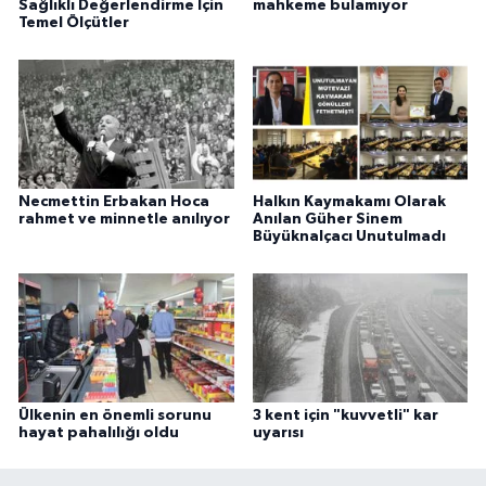
Sağlıklı Değerlendirme İçin
mahkeme bulamıyor
Temel Ölçütler
Necmettin Erbakan Hoca
Halkın Kaymakamı Olarak
rahmet ve minnetle anılıyor
Anılan Güher Sinem
Büyüknalçacı Unutulmadı
Ülkenin en önemli sorunu
3 kent için "kuvvetli" kar
hayat pahalılığı oldu
uyarısı