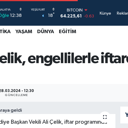
BITCOIN
Künye
Rekla
°
18
Öğle
12:38
64.225,61
-0.63
DOLAR
47,7143
0.16
TIKA
YAŞAM
DÜNYA
EĞITIM
EURO
55,0317
-0.02
STERLİN
64,2463
0.07
elik, engellilerle ifta
GRAM ALTIN
6510.40
0.45
BİST100
13.799
70
28.03.2024 - 12:30
GÜNCELLEME
Y
iye Başkan Vekili Ali Çelik, iftar programında