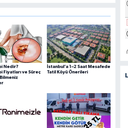
i Nedir?
İstanbul’a 1–2 Saat Mesafede
 Fiyatları ve Süreç
Tatil Köyü Önerileri
Bilmeniz
er