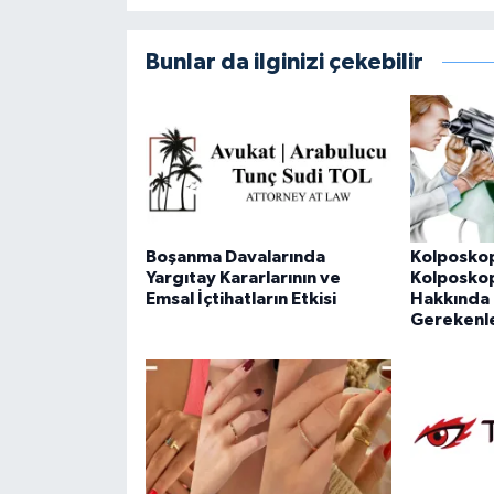
Bunlar da ilginizi çekebilir
Boşanma Davalarında
Kolposkop
Yargıtay Kararlarının ve
Kolposkopi
Emsal İçtihatların Etkisi
Hakkında 
Gerekenl