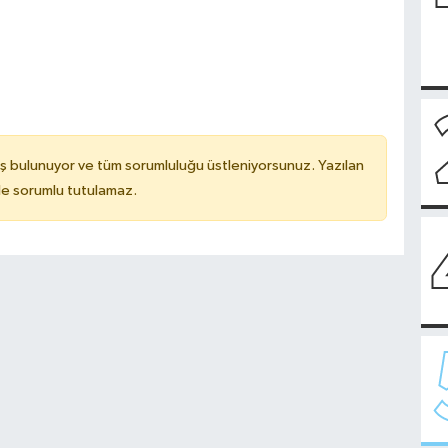
ş bulunuyor ve tüm sorumluluğu üstleniyorsunuz. Yazılan
de sorumlu tutulamaz.