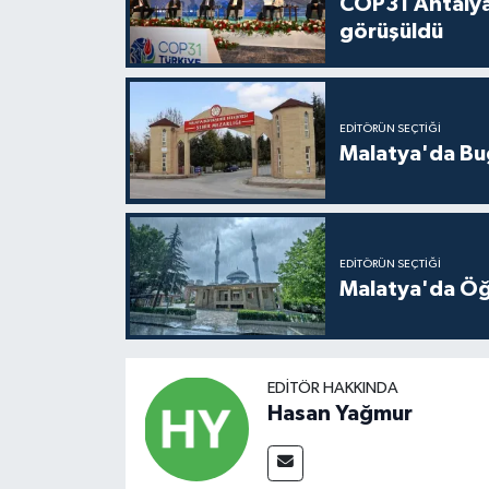
COP31 Antalya
görüşüldü
EDITÖRÜN SEÇTIĞI
Malatya'da Bu
EDITÖRÜN SEÇTIĞI
Malatya'da Öğ
EDITÖR HAKKINDA
Hasan Yağmur