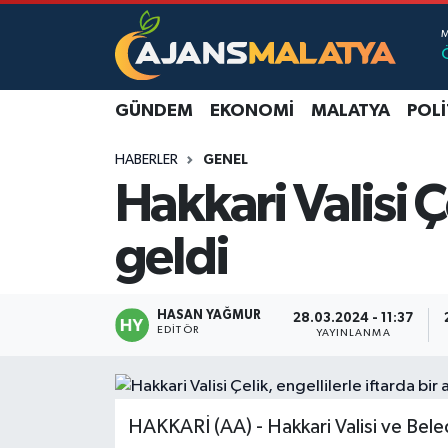
Asayiş
Malatya Nöbetçi Eczaneler
GÜNDEM
EKONOMI
MALATYA
POLI
Dünya
Malatya Hava Durumu
HABERLER
GENEL
Eğitim
Malatya Namaz Vakitleri
Hakkari Valisi Ç
Ekonomi
Malatya Trafik Yoğunluk Haritası
geldi
Gündem
TFF 3.Lig 2.Grup Puan Durumu ve Fikstür
HASAN YAĞMUR
28.03.2024 - 11:37
Kadın
Tüm Manşetler
EDITÖR
YAYINLANMA
Kültür & Sanat
Son Dakika Haberleri
HAKKARİ (AA) - Hakkari Valisi ve Beled
Magazin
Haber Arşivi