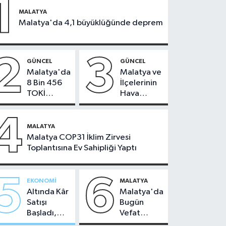
1
MALATYA
Malatya'da 4,1 büyüklüğünde deprem
2
3
GÜNCEL
GÜNCEL
Malatya'da
Malatya ve
8 Bin 456
İlçelerinin
TOKİ
Hava
Konutunun
Durumu -
Kurası
24
4
Bugün
Temmuz
MALATYA
Çekiliyor
2026
Malatya COP31 İklim Zirvesi
Toplantısına Ev Sahipliği Yaptı
5
6
EKONOMI
MALATYA
Altında Kâr
Malatya'da
Satışı
Bugün
Başladı,
Vefat
Malatya'da
Edenler -