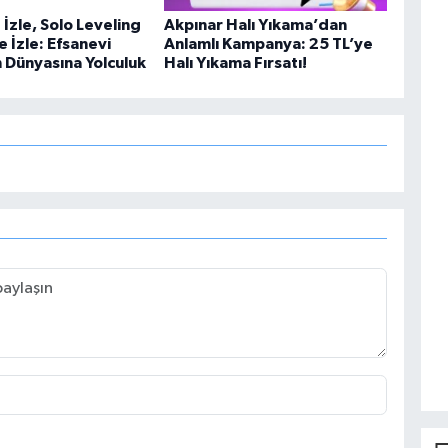
İzle, Solo Leveling
Akpınar Halı Yıkama’dan
e İzle: Efsanevi
Anlamlı Kampanya: 25 TL’ye
n Dünyasına Yolculuk
Halı Yıkama Fırsatı!