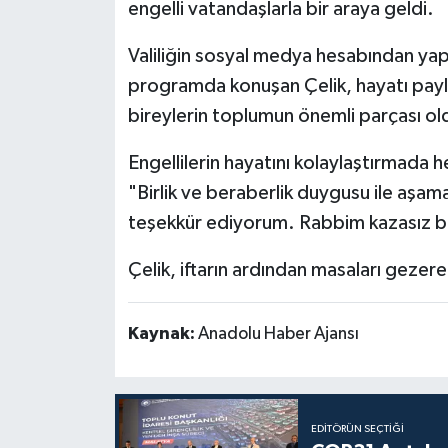
engelli vatandaşlarla bir araya geldi.
Politika
Valiliğin sosyal medya hesabından ya
programda konuşan Çelik, hayatı paylaş
Sağlık
bireylerin toplumun önemli parçası ol
Spor
Engellilerin hayatını kolaylaştırmada 
Teknoloji
"Birlik ve beraberlik duygusu ile aşama
teşekkür ediyorum. Rabbim kazasız be
Yaşam
Çelik, iftarın ardından masaları gezerek 
Kaynak:
Anadolu Haber Ajansı
EDITÖRÜN SEÇTIĞI