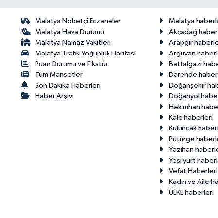
Malatya Nöbetçi Eczaneler
Malatya haberl
Malatya Hava Durumu
Akçadağ haberl
Malatya Namaz Vakitleri
Arapgir haberle
Malatya Trafik Yoğunluk Haritası
Arguvan haberl
Puan Durumu ve Fikstür
Battalgazi habe
Tüm Manşetler
Darende haberl
Son Dakika Haberleri
Doğanşehir hab
Haber Arşivi
Doğanyol haber
Hekimhan haber
Kale haberleri
Kuluncak haberl
Pütürge haberl
Yazıhan haberle
Yeşilyurt haberl
Vefat Haberleri
Kadın ve Aile ha
ÜLKE haberleri