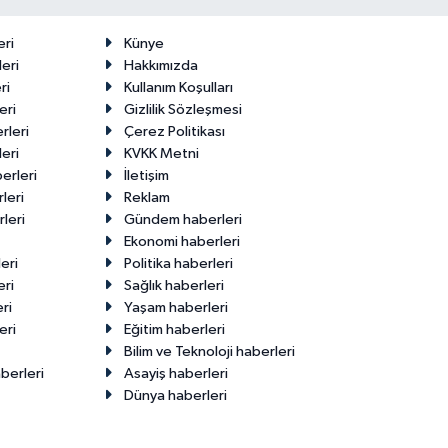
Makas Ne
22 Temmuz
Durumda?
2026
eri
Künye
eri
Hakkımızda
ri
Kullanım Koşulları
eri
Gizlilik Sözleşmesi
rleri
Çerez Politikası
eri
KVKK Metni
erleri
İletişim
leri
Reklam
leri
Gündem haberleri
Ekonomi haberleri
eri
Politika haberleri
eri
Sağlık haberleri
ri
Yaşam haberleri
eri
Eğitim haberleri
Bilim ve Teknoloji haberleri
berleri
Asayiş haberleri
Dünya haberleri