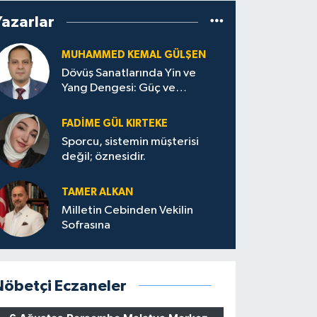
Yazarlar
MUHAMMED KEMAL GÜLŞEN
Dövüş Sanatlarında Yin ve
Yang Dengesi: Güç ve
Sakinliğin Uyumu
FADIME GÜL KIRTEKE
Sporcu, sistemin müşterisi
değil; öznesidir.
TAMER ALKAN
Milletin Cebinden Vekilin
Sofrasına
Nöbetçi Eczaneler