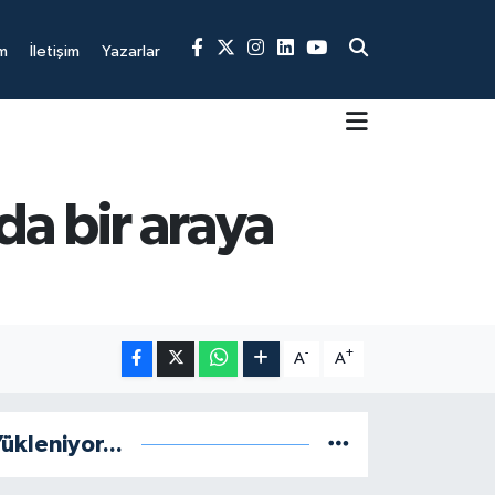
m
İletişim
Yazarlar
rda bir araya
-
+
A
A
ükleniyor...