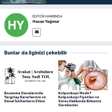
EDITÖR HAKKINDA
Hasan Yağmur
Bunlar da ilginizi çekebilir
Boşanma Davalarında
Kolposkopi Nedir?
Yargıtay Kararlarının ve
Kolposkopi Fiyatları ve
Emsal İçtihatların Etkisi
Süreç Hakkında Bilmeniz
Gerekenler