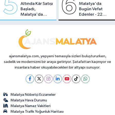
5
6
Altında Kâr Satışı
Malatya'da
Başladı,
Bugün Vefat
Malatya'da
Edenler - 22
Makas Ne
Temmuz 2026
Durumda?
ajansmalatya.com, yepyeni temasıyla sizleri buluştururken,
sadelik ve modernizmi bir araya getiriyor. Şatafattan kaçınıyor ve
insanlara haber okuyabilecekleri bir altyapı sunuyor.
Malatya Nöbetçi Eczaneler
Malatya Hava Durumu
Malatya Namaz Vakitleri
Malatya Trafik Yoğunluk Haritası