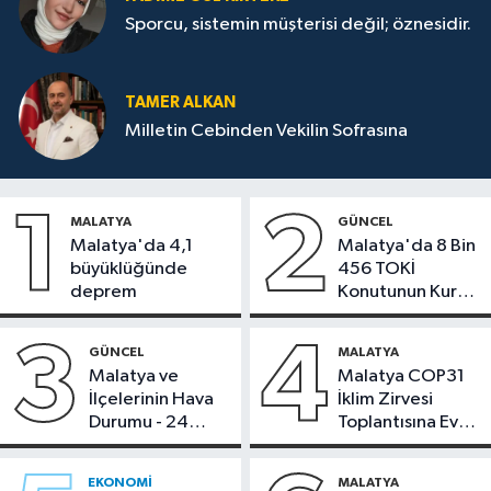
Sporcu, sistemin müşterisi değil; öznesidir.
TAMER ALKAN
Milletin Cebinden Vekilin Sofrasına
1
2
MALATYA
GÜNCEL
Malatya'da 4,1
Malatya'da 8 Bin
büyüklüğünde
456 TOKİ
deprem
Konutunun Kurası
Bugün Çekiliyor
3
4
GÜNCEL
MALATYA
Malatya ve
Malatya COP31
İlçelerinin Hava
İklim Zirvesi
Durumu - 24
Toplantısına Ev
Temmuz 2026
Sahipliği Yaptı
EKONOMI
MALATYA