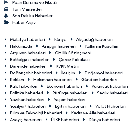
Puan Durumu ve Fikstür
Tüm Manşetler
Son Dakika Haberleri
Haber Arşivi
Malatya haberleri
Künye
Akçadağ haberleri
Hakkımızda
Arapgir haberleri
Kullanım Koşulları
Arguvan haberleri
Gizlilik Sözleşmesi
Battalgazi haberleri
Çerez Politikası
Darende haberleri
KVKK Metni
Doğanşehir haberleri
İletişim
Doğanyol haberleri
Reklam
Hekimhan haberleri
Gündem haberleri
Kale haberleri
Ekonomi haberleri
Kuluncak haberleri
Politika haberleri
Pütürge haberleri
Sağlık haberleri
Yazıhan haberleri
Yaşam haberleri
Yeşilyurt haberleri
Eğitim haberleri
Vefat Haberleri
Bilim ve Teknoloji haberleri
Kadın ve Aile haberleri
Asayiş haberleri
ÜLKE haberleri
Dünya haberleri