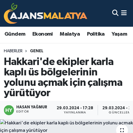
Asayiş
Malatya Nöbetçi Eczaneler
Gündem
Ekonomi
Malatya
Politika
Yaşam
Dünya
Malatya Hava Durumu
HABERLER
GENEL
Eğitim
Malatya Namaz Vakitleri
Hakkari'de ekipler karla
Ekonomi
Malatya Trafik Yoğunluk Haritası
kaplı üs bölgelerinin
yolunu açmak için çalışma
Gündem
TFF 3.Lig 2.Grup Puan Durumu ve Fikstür
yürütüyor
Kadın
Tüm Manşetler
HASAN YAĞMUR
29.03.2024 - 17:28
29.03.2024 - 20
EDITÖR
Kültür & Sanat
Son Dakika Haberleri
YAYINLANMA
GÜNCELLEME
Magazin
Haber Arşivi