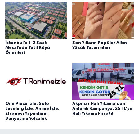
İstanbul’a 1–2 Saat
Son Yılların Popüler Altın
Mesafede Tatil Köyü
Yüzük Tasarımları
Önerileri
One Piece İzle, Solo
Akpınar Halı Yıkama’dan
Leveling İzle, Anime İzle:
Anlamlı Kampanya: 25 TL’ye
Efsanevi Yapımların
Halı Yıkama Fırsatı!
Dünyasına Yolculuk