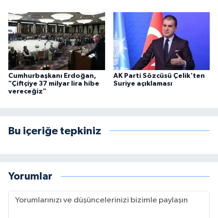
Cumhurbaşkanı Erdoğan,
AK Parti Sözcüsü Çelik'ten
"Çiftçiye 37 milyar lira hibe
Suriye açıklaması
vereceğiz"
Bu içeriğe tepkiniz
Yorumlar