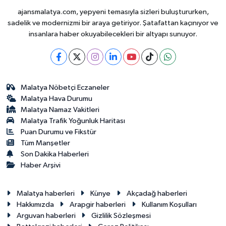
ajansmalatya.com, yepyeni temasıyla sizleri buluştururken,
sadelik ve modernizmi bir araya getiriyor. Şatafattan kaçınıyor ve
insanlara haber okuyabilecekleri bir altyapı sunuyor.
Malatya Nöbetçi Eczaneler
Malatya Hava Durumu
Malatya Namaz Vakitleri
Malatya Trafik Yoğunluk Haritası
Puan Durumu ve Fikstür
Tüm Manşetler
Son Dakika Haberleri
Haber Arşivi
Malatya haberleri
Künye
Akçadağ haberleri
Hakkımızda
Arapgir haberleri
Kullanım Koşulları
Arguvan haberleri
Gizlilik Sözleşmesi