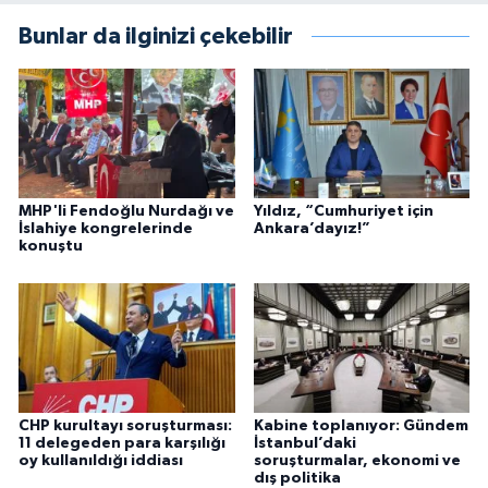
Bunlar da ilginizi çekebilir
MHP'li Fendoğlu Nurdağı ve
Yıldız, “Cumhuriyet için
İslahiye kongrelerinde
Ankara’dayız!”
konuştu
CHP kurultayı soruşturması:
Kabine toplanıyor: Gündem
11 delegeden para karşılığı
İstanbul’daki
oy kullanıldığı iddiası
soruşturmalar, ekonomi ve
dış politika