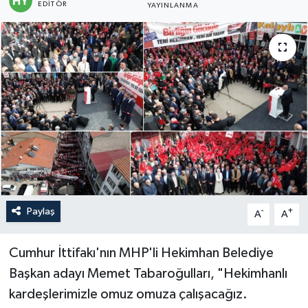
EDITÖR
YAYINLANMA
Politika
Sağlık
Spor
Teknoloji
Yaşam
Paylaş
-
+
A
A
Cumhur İttifakı'nın MHP'li Hekimhan Belediye
Başkan adayı Memet Tabaroğulları, "Hekimhanlı
kardeşlerimizle omuz omuza çalışacağız.