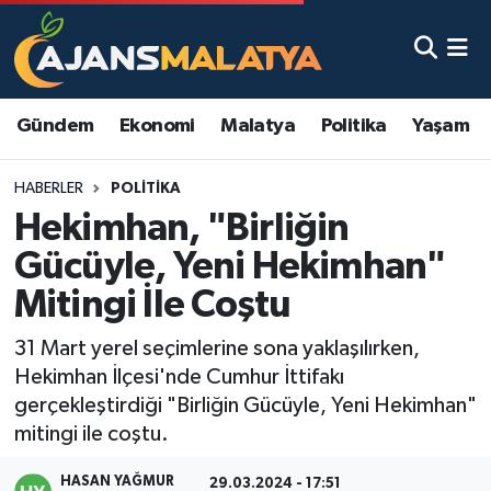
Asayiş
Malatya Nöbetçi Eczaneler
Gündem
Ekonomi
Malatya
Politika
Yaşam
Dünya
Malatya Hava Durumu
HABERLER
POLITIKA
Eğitim
Malatya Namaz Vakitleri
Hekimhan, "Birliğin
Ekonomi
Malatya Trafik Yoğunluk Haritası
Gücüyle, Yeni Hekimhan"
Mitingi İle Coştu
Gündem
TFF 3.Lig 2.Grup Puan Durumu ve Fikstür
31 Mart yerel seçimlerine sona yaklaşılırken,
Kadın
Tüm Manşetler
Hekimhan İlçesi'nde Cumhur İttifakı
gerçekleştirdiği "Birliğin Gücüyle, Yeni Hekimhan"
Kültür & Sanat
Son Dakika Haberleri
mitingi ile coştu.
Magazin
Haber Arşivi
HASAN YAĞMUR
29.03.2024 - 17:51