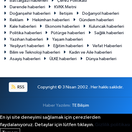
Battalgazi haberleri
Çerez Politikası
Darende haberleri
KVKK Metni
Doğanşehir haberleri
İletişim
Doğanyol haberleri
Reklam
Hekimhan haberleri
Gündem haberleri
Kale haberleri
Ekonomi haberleri
Kuluncak haberleri
Politika haberleri
Pütürge haberleri
Sağlık haberleri
Yazıhan haberleri
Yaşam haberleri
Yeşilyurt haberleri
Eğitim haberleri
Vefat Haberleri
Bilim ve Teknoloji haberleri
Kadın ve Aile haberleri
Asayiş haberleri
ÜLKE haberleri
Dünya haberleri
RSS
Copyright © 3 Nisan 2002 . Her hakkı saklıdır.
Haber Yazılımı:
TE Bilişim
En iyi site deneyimi sağlamak için çerezlerden
faydalanıyoruz. Detaylar için lütfen tıklayın.
Gizlilik politikası