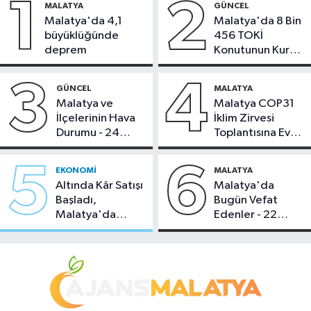
1
2
MALATYA
GÜNCEL
Malatya'da 4,1
Malatya'da 8 Bin
büyüklüğünde
456 TOKİ
deprem
Konutunun Kurası
Bugün Çekiliyor
3
4
GÜNCEL
MALATYA
Malatya ve
Malatya COP31
İlçelerinin Hava
İklim Zirvesi
Durumu - 24
Toplantısına Ev
Temmuz 2026
Sahipliği Yaptı
5
6
EKONOMI
MALATYA
Altında Kâr Satışı
Malatya'da
Başladı,
Bugün Vefat
Malatya'da
Edenler - 22
Makas Ne
Temmuz 2026
Durumda?