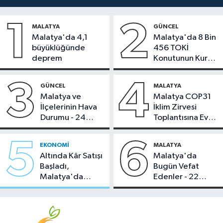
1
2
MALATYA
GÜNCEL
Malatya'da 4,1
Malatya'da 8 Bin
büyüklüğünde
456 TOKİ
deprem
Konutunun Kurası
Bugün Çekiliyor
3
4
GÜNCEL
MALATYA
Malatya ve
Malatya COP31
İlçelerinin Hava
İklim Zirvesi
Durumu - 24
Toplantısına Ev
Temmuz 2026
Sahipliği Yaptı
5
6
EKONOMI
MALATYA
Altında Kâr Satışı
Malatya'da
Başladı,
Bugün Vefat
Malatya'da
Edenler - 22
Makas Ne
Temmuz 2026
Durumda?