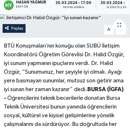
HASAN YAĞMUR
30.03.2024 - 17:00
30.03.2024 - 1
EDITÖR
YAYINLANMA
GÜNCELLEM
Politika
Sağlık
Paylaş
-
+
A
A
Spor
BTÜ Konuşmaları’nın konuğu olan SUBÜ İletişim
Koordinatörü Öğretim Görevlisi Dr. Halid Özgür,
Teknoloji
iyi sunum yapmanın ipuçlarını verdi. Dr. Halid
Yaşam
Özgür, “Sunumunuz, her şeyiyle iyi olmalı. Ayağı
yere basmayan sunumlar, mutsuz son getirir ama
iyi sunan her zaman kazanır” dedi.
BURSA (İGFA)
-
Öğrencilerini teknik becerilerle donatan Bursa
Teknik Üniversitesi bunun yanında öğrencilerin
sosyal, kültürel ve kişisel gelişimlerine yönelik
çalışmalarını da sürdürüyor. Bu doğrultuda her