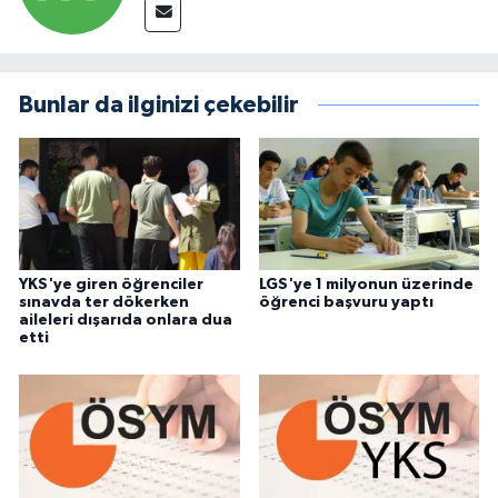
Bunlar da ilginizi çekebilir
YKS'ye giren öğrenciler
LGS'ye 1 milyonun üzerinde
sınavda ter dökerken
öğrenci başvuru yaptı
aileleri dışarıda onlara dua
etti