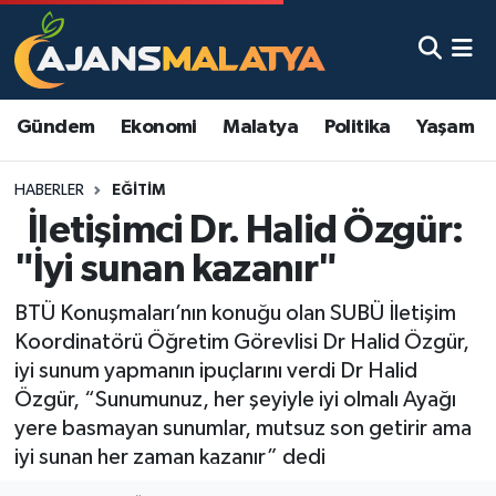
Asayiş
Malatya Nöbetçi Eczaneler
Gündem
Ekonomi
Malatya
Politika
Yaşam
Dünya
Malatya Hava Durumu
HABERLER
EĞITIM
Eğitim
Malatya Namaz Vakitleri
İletişimci Dr. Halid Özgür:
Ekonomi
Malatya Trafik Yoğunluk Haritası
"İyi sunan kazanır"
Gündem
TFF 3.Lig 2.Grup Puan Durumu ve Fikstür
BTÜ Konuşmaları’nın konuğu olan SUBÜ İletişim
Koordinatörü Öğretim Görevlisi Dr Halid Özgür,
Kadın
Tüm Manşetler
iyi sunum yapmanın ipuçlarını verdi Dr Halid
Özgür, “Sunumunuz, her şeyiyle iyi olmalı Ayağı
Kültür & Sanat
Son Dakika Haberleri
yere basmayan sunumlar, mutsuz son getirir ama
iyi sunan her zaman kazanır” dedi
Magazin
Haber Arşivi