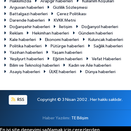
Hakkımızda
Arapgir haberleri
Kullanım Koşulları
Arguvan haberleri
Gizlilik Sözleşmesi
Battalgazi haberleri
Çerez Politikası
Darende haberleri
KVKK Metni
Doğanşehir haberleri
İletişim
Doğanyol haberleri
Reklam
Hekimhan haberleri
Gündem haberleri
Kale haberleri
Ekonomi haberleri
Kuluncak haberleri
Politika haberleri
Pütürge haberleri
Sağlık haberleri
Yazıhan haberleri
Yaşam haberleri
Yeşilyurt haberleri
Eğitim haberleri
Vefat Haberleri
Bilim ve Teknoloji haberleri
Kadın ve Aile haberleri
Asayiş haberleri
ÜLKE haberleri
Dünya haberleri
RSS
Copyright © 3 Nisan 2002 . Her hakkı saklıdır.
Haber Yazılımı:
TE Bilişim
En iyi site deneyimi sağlamak için çerezlerden