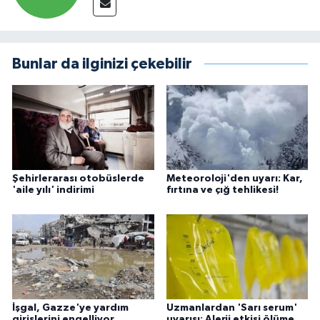
Bunlar da ilginizi çekebilir
Şehirlerarası otobüslerde
Meteoroloji'den uyarı: Kar,
'aile yılı' indirimi
fırtına ve çığ tehlikesi!
İşgal, Gazze'ye yardım
Uzmanlardan 'Sarı serum'
girişlerini engelliyor
uyarısı: Alerji etkisi ölüme