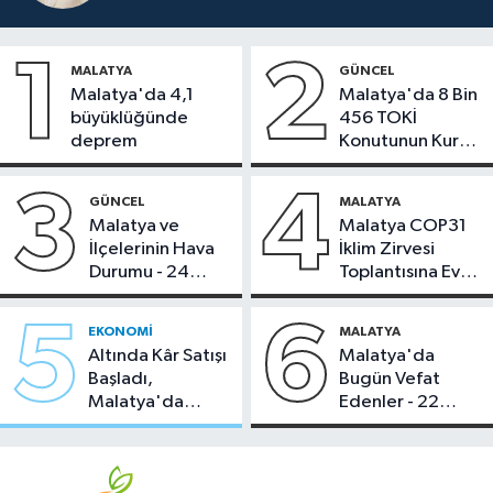
1
2
MALATYA
GÜNCEL
Malatya'da 4,1
Malatya'da 8 Bin
büyüklüğünde
456 TOKİ
deprem
Konutunun Kurası
Bugün Çekiliyor
3
4
GÜNCEL
MALATYA
Malatya ve
Malatya COP31
İlçelerinin Hava
İklim Zirvesi
Durumu - 24
Toplantısına Ev
Temmuz 2026
Sahipliği Yaptı
5
6
EKONOMI
MALATYA
Altında Kâr Satışı
Malatya'da
Başladı,
Bugün Vefat
Malatya'da
Edenler - 22
Makas Ne
Temmuz 2026
Durumda?