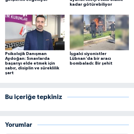
kadar götürebiliyor
Psikolojik Danışman
İşgalci siyonistler
Aydoğan: Sınavlarda
Lübnan'da bir aracı
başarıyı elde etmek için
bombaladı: Bir şehit
sabır, disiplin ve süreklilik
şart
Bu içeriğe tepkiniz
Yorumlar