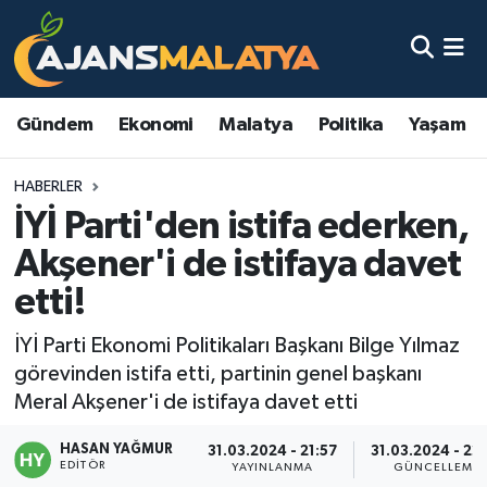
Asayiş
Malatya Nöbetçi Eczaneler
Gündem
Ekonomi
Malatya
Politika
Yaşam
Dünya
Malatya Hava Durumu
HABERLER
Eğitim
Malatya Namaz Vakitleri
İYİ Parti'den istifa ederken,
Ekonomi
Malatya Trafik Yoğunluk Haritası
Akşener'i de istifaya davet
etti!
Gündem
TFF 3.Lig 2.Grup Puan Durumu ve Fikstür
İYİ Parti Ekonomi Politikaları Başkanı Bilge Yılmaz
Kadın
Tüm Manşetler
görevinden istifa etti, partinin genel başkanı
Meral Akşener'i de istifaya davet etti
Kültür & Sanat
Son Dakika Haberleri
HASAN YAĞMUR
31.03.2024 - 21:57
31.03.2024 - 22
EDITÖR
Magazin
Haber Arşivi
YAYINLANMA
GÜNCELLEME