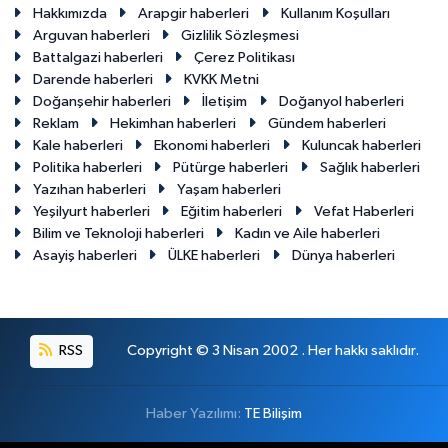
Hakkımızda
Arapgir haberleri
Kullanım Koşulları
Arguvan haberleri
Gizlilik Sözleşmesi
Battalgazi haberleri
Çerez Politikası
Darende haberleri
KVKK Metni
Doğanşehir haberleri
İletişim
Doğanyol haberleri
Reklam
Hekimhan haberleri
Gündem haberleri
Kale haberleri
Ekonomi haberleri
Kuluncak haberleri
Politika haberleri
Pütürge haberleri
Sağlık haberleri
Yazıhan haberleri
Yaşam haberleri
Yeşilyurt haberleri
Eğitim haberleri
Vefat Haberleri
Bilim ve Teknoloji haberleri
Kadın ve Aile haberleri
Asayiş haberleri
ÜLKE haberleri
Dünya haberleri
RSS
Copyright © 3 Nisan 2002 . Her hakkı saklıdır.
Haber Yazılımı:
TE Bilişim