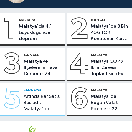
1
2
MALATYA
GÜNCEL
Malatya'da 4,1
Malatya'da 8 Bin
büyüklüğünde
456 TOKİ
deprem
Konutunun Kurası
Bugün Çekiliyor
3
4
GÜNCEL
MALATYA
Malatya ve
Malatya COP31
İlçelerinin Hava
İklim Zirvesi
Durumu - 24
Toplantısına Ev
Temmuz 2026
Sahipliği Yaptı
5
6
EKONOMI
MALATYA
Altında Kâr Satışı
Malatya'da
Başladı,
Bugün Vefat
Malatya'da
Edenler - 22
Makas Ne
Temmuz 2026
Durumda?