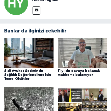
Bunlar da ilginizi çekebilir
Şişli Avukat Seçiminde
11 yıldır davaya bakacak
Sağlıklı Değerlendirme İçin
mahkeme bulamıyor
Temel Ölçütler