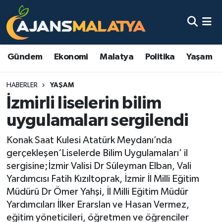
Asayiş
Malatya Nöbetçi Eczaneler
Gündem
Ekonomi
Malatya
Politika
Yaşam
Dünya
Malatya Hava Durumu
HABERLER
YAŞAM
Eğitim
Malatya Namaz Vakitleri
İzmirli liselerin bilim
Ekonomi
Malatya Trafik Yoğunluk Haritası
uygulamaları sergilendi
Gündem
TFF 3.Lig 2.Grup Puan Durumu ve Fikstür
Konak Saat Kulesi Atatürk Meydanı’nda
gerçekleşen‘Liselerde Bilim Uygulamaları’ il
Kadın
Tüm Manşetler
sergisine;İzmir Valisi Dr Süleyman Elban, Vali
Yardımcısı Fatih Kızıltoprak, İzmir İl Milli Eğitim
Kültür & Sanat
Son Dakika Haberleri
Müdürü Dr Ömer Yahşi, İl Milli Eğitim Müdür
Yardımcıları İlker Erarslan ve Hasan Vermez,
Magazin
Haber Arşivi
eğitim yöneticileri, öğretmen ve öğrenciler