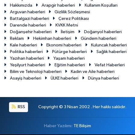
Hakkımızda
Arapgir haberleri
Kullanım Koşulları
Arguvan haberleri
Gizlilik Sözleşmesi
Battalgazi haberleri
Çerez Politikası
Darende haberleri
KVKK Metni
Doğanşehir haberleri
İletişim
Doğanyol haberleri
Reklam
Hekimhan haberleri
Gündem haberleri
Kale haberleri
Ekonomi haberleri
Kuluncak haberleri
Politika haberleri
Pütürge haberleri
Sağlık haberleri
Yazıhan haberleri
Yaşam haberleri
Yeşilyurt haberleri
Eğitim haberleri
Vefat Haberleri
Bilim ve Teknoloji haberleri
Kadın ve Aile haberleri
Asayiş haberleri
ÜLKE haberleri
Dünya haberleri
RSS
Copyright © 3 Nisan 2002 . Her hakkı saklıdır.
Haber Yazılımı:
TE Bilişim