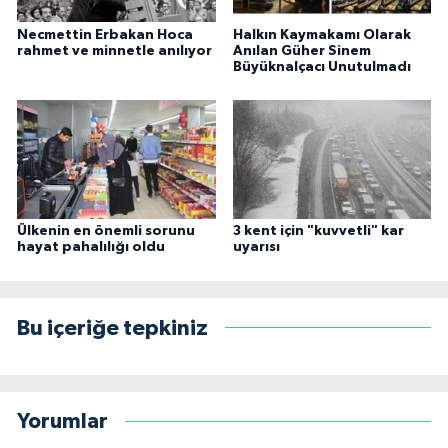
Necmettin Erbakan Hoca
Halkın Kaymakamı Olarak
rahmet ve minnetle anılıyor
Anılan Güher Sinem
Büyüknalçacı Unutulmadı
Ülkenin en önemli sorunu
3 kent için "kuvvetli" kar
hayat pahalılığı oldu
uyarısı
Bu içeriğe tepkiniz
Yorumlar