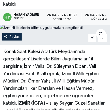
katıldı
Politika
HASAN YAĞMUR
26.04.2024 - 18:23
26.04.2024 - 2
EDITÖR
YAYINLANMA
GÜNCELLEM
Sağlık
Spor
Paylaş
-
+
A
A
Teknoloji
Konak Saat Kulesi Atatürk Meydanı’nda
gerçekleşen‘Liselerde Bilim Uygulamaları’ il
Yaşam
sergisine;İzmir Valisi Dr. Süleyman Elban, Vali
Yardımcısı Fatih Kızıltoprak, İzmir İl Milli Eğitim
Müdürü Dr. Ömer Yahşi, İl Milli Eğitim Müdür
Yardımcıları İlker Erarslan ve Hasan Vermez,
eğitim yöneticileri, öğretmen ve öğrenciler
katıldı.
İZMİR (İGFA) -
Işılay Saygın Güzel Sanatlar