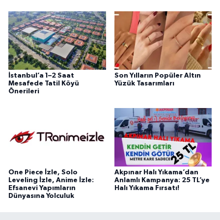
İstanbul’a 1–2 Saat
Son Yılların Popüler Altın
Mesafede Tatil Köyü
Yüzük Tasarımları
Önerileri
One Piece İzle, Solo
Akpınar Halı Yıkama’dan
Leveling İzle, Anime İzle:
Anlamlı Kampanya: 25 TL’ye
Efsanevi Yapımların
Halı Yıkama Fırsatı!
Dünyasına Yolculuk