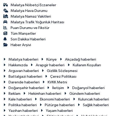
Malatya Nöbetçi Eczaneler
Malatya Hava Durumu
Malatya Namaz Vakitleri
Malatya Trafik Yoğunluk Haritası
Puan Durumu ve Fikstür
Tüm Manşetler
Son Dakika Haberleri
Haber Arşivi
Malatya haberleri
Künye
Akçadağ haberleri
Hakkımızda
Arapgir haberleri
Kullanım Koşulları
Arguvan haberleri
Gizlilik Sözleşmesi
Battalgazi haberleri
Çerez Politikası
Darende haberleri
KVKK Metni
Doğanşehir haberleri
İletişim
Doğanyol haberleri
Reklam
Hekimhan haberleri
Gündem haberleri
Kale haberleri
Ekonomi haberleri
Kuluncak haberleri
Politika haberleri
Pütürge haberleri
Sağlık haberleri
Yazıhan haberleri
Yaşam haberleri