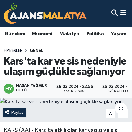
Asayiş
Malatya Nöbetçi Eczaneler
Gündem
Ekonomi
Malatya
Politika
Yaşam
Dünya
Malatya Hava Durumu
HABERLER
GENEL
Eğitim
Malatya Namaz Vakitleri
Kars'ta kar ve sis nedeniyle
Ekonomi
Malatya Trafik Yoğunluk Haritası
ulaşım güçlükle sağlanıyor
Gündem
TFF 3.Lig 2.Grup Puan Durumu ve Fikstür
HASAN YAĞMUR
26.03.2024 - 22:56
26.03.2024 - 2
EDITÖR
YAYINLANMA
GÜNCELLEM
Kadın
Tüm Manşetler
Kültür & Sanat
Son Dakika Haberleri
Paylaş
-
+
A
A
Magazin
Haber Arşivi
KARS (AA) - Kars'ta etkili olan kar yağışı ve sis