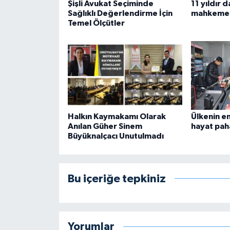
Şişli Avukat Seçiminde
11 yıldır
Sağlıklı Değerlendirme İçin
mahkeme 
Temel Ölçütler
Halkın Kaymakamı Olarak
Ülkenin e
Anılan Güher Sinem
hayat paha
Büyüknalçacı Unutulmadı
Bu içeriğe tepkiniz
Yorumlar