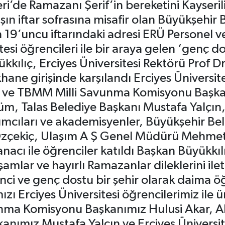
i’de Ramazanı Şerif’in bereketini Kayserili
şın iftar sofrasına misafir olan Büyükşehi
in 19’uncu iftarındaki adresi ERÜ Personel
itesi öğrencileri ile bir araya gelen ‘genç 
ılıç, Erciyes Üniversitesi Rektörü Prof Dr
ne girişinde karşılandı Erciyes Üniversitesi
 ve TBMM Milli Savunma Komisyonu Başkanı
züm, Talas Belediye Başkanı Mustafa Yalçın,
dımcıları ve akademisyenler, Büyükşehir Bel
m Özçekiç, Ulaşım A Ş Genel Müdürü Mehmet 
anacı ile öğrenciler katıldı Başkan Büyükk
amlar ve hayırlı Ramazanlar dileklerini ilet
ci ve genç dostu bir şehir olarak daima öğ
mızı Erciyes Üniversitesi öğrencilerimiz il
ma Komisyonu Başkanımız Hulusi Akar, AK 
anımız Mustafa Yalçın ve Erciyes Üniversit