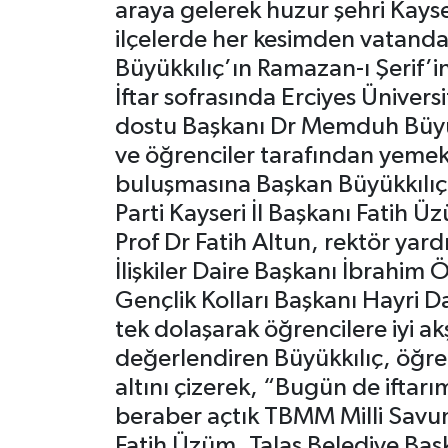
araya gelerek huzur şehri Kayser
ilçelerde her kesimden vatanda
Politika
Büyükkılıç’ın Ramazan-ı Şerif’
Sağlık
İftar sofrasında Erciyes Ünivers
dostu Başkanı Dr Memduh Büyükk
Spor
ve öğrenciler tarafından yemekha
buluşmasına Başkan Büyükkılıç
Teknoloji
Parti Kayseri İl Başkanı Fatih Ü
Prof Dr Fatih Altun, rektör yar
Yaşam
İlişkiler Daire Başkanı İbrahi
Gençlik Kolları Başkanı Hayri D
tek dolaşarak öğrencilere iyi akş
değerlendiren Büyükkılıç, öğren
altını çizerek, “Bugün de iftarı
beraber açtık TBMM Milli Savun
Fatih Üzüm, Talas Belediye Başk