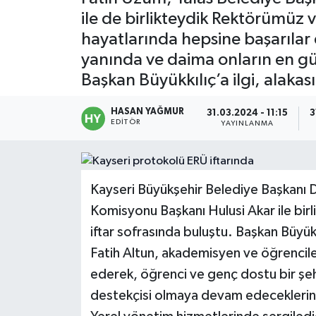
ile de birlikteydik Rektörümüz v
hayatlarında hepsine başarılar 
yanında ve daima onların en g
Başkan Büyükkılıç’a ilgi, alakas
HASAN YAĞMUR
31.03.2024 - 11:15
3
EDITÖR
YAYINLANMA
Kayseri Büyükşehir Belediye Başkanı
Komisyonu Başkanı Hulusi Akar ile birli
iftar sofrasında buluştu. Başkan Büyükk
Fatih Altun, akademisyen ve öğrencile
ederek, öğrenci ve genç dostu bir şeh
destekçisi olmaya devam edecekleri