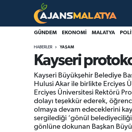
Asayiş
Malatya Nöbetçi Eczaneler
GÜNDEM
EKONOMI
MALATYA
POLI
Dünya
Malatya Hava Durumu
HABERLER
YAŞAM
Eğitim
Malatya Namaz Vakitleri
Kayseri protoko
Ekonomi
Malatya Trafik Yoğunluk Haritası
Kayseri Büyükşehir Belediye 
Gündem
TFF 3.Lig 2.Grup Puan Durumu ve Fikstür
Hulusi Akar ile birlikte Erciyes 
Erciyes Üniversitesi Rektörü Pr
Kadın
Tüm Manşetler
dolayı teşekkür ederek, öğrenci
olmaya devam edeceklerini kay
Kültür & Sanat
Son Dakika Haberleri
sergilediği ‘gönül belediyeciliğ
gönlüne dokunan Başkan Büyükkı
Magazin
Haber Arşivi