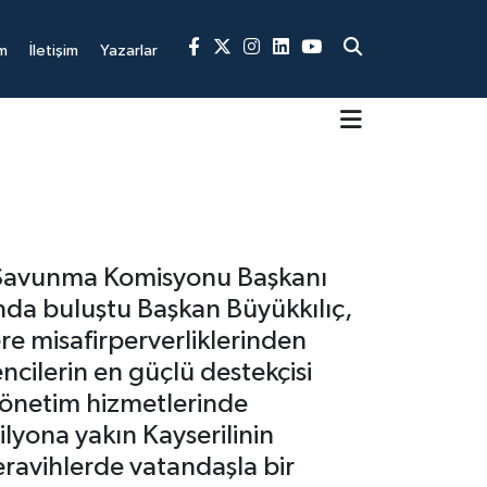
m
İletişim
Yazarlar
i Savunma Komisyonu Başkanı
asında buluştu Başkan Büyükkılıç,
re misafirperverliklerinden
ncilerin en güçlü destekçisi
önetim hizmetlerinde
ilyona yakın Kayserilinin
ravihlerde vatandaşla bir