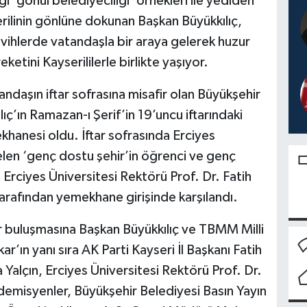
i ‘gönül belediyeciliği’ örnekleri ile yediden
rilinin gönlüne dokunan Başkan Büyükkılıç,
avihlerde vatandaşla bir araya gelerek huzur
etini Kayserililerle birlikte yaşıyor.
daşın iftar sofrasına misafir olan Büyükşehir
’ın Ramazan-ı Şerif’in 19’uncu iftarındaki
hanesi oldu. İftar sofrasında Erciyes
gelen ‘genç dostu şehir’in öğrenci ve genç
Erciyes Üniversitesi Rektörü Prof. Dr. Fatih
arafından yemekhane girişinde karşılandı.
tar buluşmasına Başkan Büyükkılıç ve TBMM Milli
ın yanı sıra AK Parti Kayseri İl Başkanı Fatih
Yalçın, Erciyes Üniversitesi Rektörü Prof. Dr.
ademisyenler, Büyükşehir Belediyesi Basın Yayın