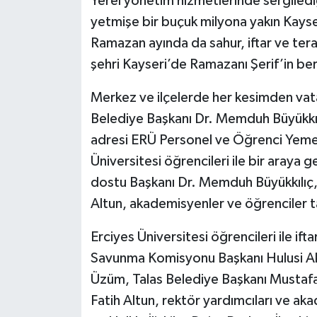
Yerel yönetim hizmetlerinde sergilediğ
yetmişe bir buçuk milyona yakın Kayse
Ramazan ayında da sahur, iftar ve ter
şehri Kayseri’de Ramazanı Şerif’in berek
Merkez ve ilçelerde her kesimden vatan
Belediye Başkanı Dr. Memduh Büyükkılıç
adresi ERÜ Personel ve Öğrenci Yemek
Üniversitesi öğrencileri ile bir araya 
dostu Başkanı Dr. Memduh Büyükkılıç, 
Altun, akademisyenler ve öğrenciler t
Erciyes Üniversitesi öğrencileri ile if
Savunma Komisyonu Başkanı Hulusi Akar’
Üzüm, Talas Belediye Başkanı Mustafa 
Fatih Altun, rektör yardımcıları ve ak