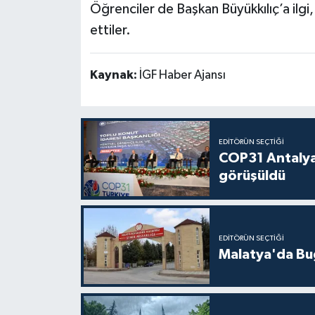
Öğrenciler de Başkan Büyükkılıç’a ilgi
ettiler.
Kaynak:
İGF Haber Ajansı
EDITÖRÜN SEÇTIĞI
COP31 Antalya
görüşüldü
EDITÖRÜN SEÇTIĞI
Malatya'da Bu