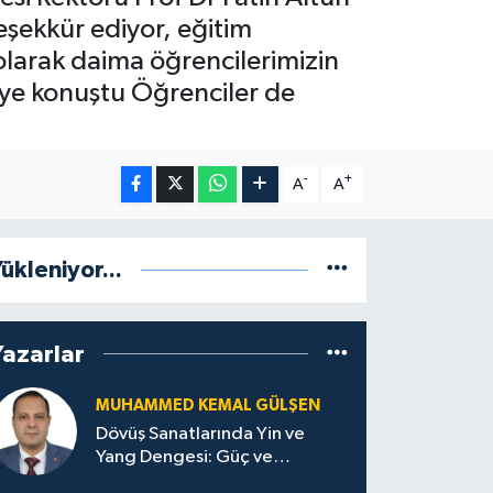
teşekkür ediyor, eğitim
olarak daima öğrencilerimizin
ye konuştu Öğrenciler de
-
+
A
A
ükleniyor...
Yazarlar
MUHAMMED KEMAL GÜLŞEN
Dövüş Sanatlarında Yin ve
Yang Dengesi: Güç ve
Sakinliğin Uyumu