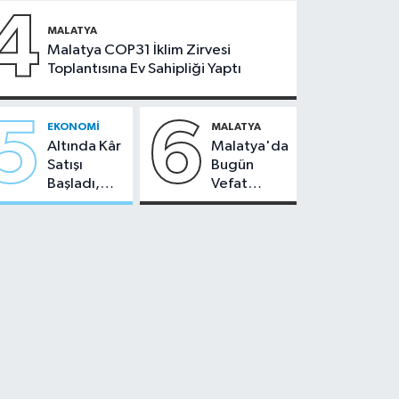
Kurası
24
4
Bugün
Temmuz
MALATYA
Çekiliyor
2026
Malatya COP31 İklim Zirvesi
Toplantısına Ev Sahipliği Yaptı
5
6
EKONOMI
MALATYA
Altında Kâr
Malatya'da
Satışı
Bugün
Başladı,
Vefat
Malatya'da
Edenler -
Makas Ne
22 Temmuz
Durumda?
2026