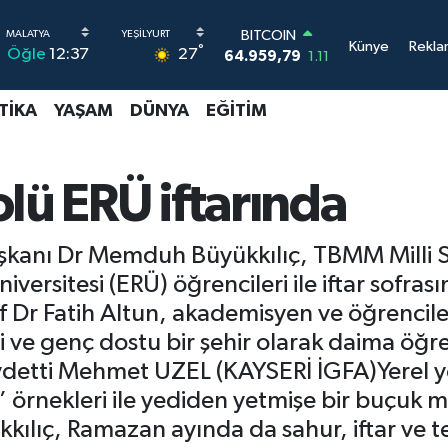
BITCOIN
64.959,79
1.11
DOLAR
Künye
Rekla
°
27
Öğle
12:37
47,7436
0.18
EURO
55,2510
0.32
TIKA
YAŞAM
DÜNYA
EĞITIM
STERLİN
64,4811
0.38
GRAM ALTIN
lü ERÜ iftarında
6660.55
0.03
BİST100
13.779
-14
Başkanı Dr Memduh Büyükkılıç, TBMM Mill
Üniversitesi (ERÜ) öğrencileri ile iftar sofr
of Dr Fatih Altun, akademisyen ve öğrencile
 ve genç dostu bir şehir olarak daima öğre
detti Mehmet UZEL (KAYSERİ İGFA)Yerel y
i’ örnekleri ile yediden yetmişe bir buçuk m
lıç, Ramazan ayında da sahur, iftar ve te