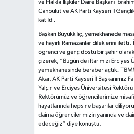
ve Halkla İlişkiler Daire Başkanı İbr
Canbulut ve AK Parti Kayseri İl Gençlik
katıldı.
Başkan Büyükkılıç, yemekhanede masala
ve hayırlı Ramazanlar dileklerini iletti
öğrenci ve genç dostu bir şehir olarak 
çizerek, “Bugün de iftarımızı Erciyes Ü
yemekhanesinde beraber açtık. TBMM
Akar, AK Parti Kayseri İl Başkanımız 
Yalçın ve Erciyes Üniversitesi Rektörü P
Rektörümüz ve öğrencilerimize misafirp
hayatlarında hepsine başarılar diliyor
daima öğrencilerimizin yanında ve da
edeceğiz” diye konuştu.