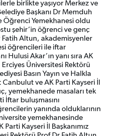
lerle birlikte yaşıyor Merkez ve
r Belediye Başkanı Dr Memduh
 ve Öğrenci Yemekhanesi oldu
dostu şehir’in öğrenci ve genç
 Fatih Altun, akademisyenler
 öğrencileri ile iftar
 Hulusi Akar’ın yanı sıra AK
 Erciyes Üniversitesi Rektörü
ediyesi Basın Yayın ve Halkla
Canbulut ve AK Parti Kayseri İl
ılıç, yemekhanede masaları tek
ti İftar buluşmasını
rencilerin yanında olduklarının
e üniversite yemekhanesinde
Parti Kayseri İl Başkanımız
esi Rektörü Prof Dr Fatih Altun