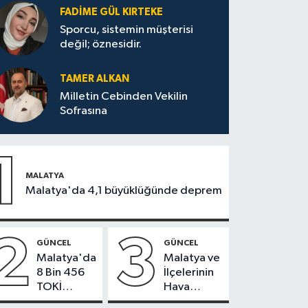
FADIME GÜL KIRTEKE
Sporcu, sistemin müşterisi
değil; öznesidir.
TAMER ALKAN
Milletin Cebinden Vekilin
Sofrasına
1
MALATYA
Malatya'da 4,1 büyüklüğünde deprem
2
3
GÜNCEL
GÜNCEL
Malatya'da
Malatya ve
8 Bin 456
İlçelerinin
TOKİ
Hava
Konutunun
Durumu -