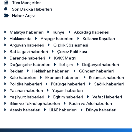
Tüm Manşetler
Son Dakika Haberleri
Haber Arşivi
Malatya haberleri
Künye
Akçadağ haberleri
Hakkımızda
Arapgir haberleri
Kullanım Koşulları
Arguvan haberleri
Gizlilik Sözleşmesi
Battalgazi haberleri
Çerez Politikası
Darende haberleri
KVKK Metni
Doğanşehir haberleri
İletişim
Doğanyol haberleri
Reklam
Hekimhan haberleri
Gündem haberleri
Kale haberleri
Ekonomi haberleri
Kuluncak haberleri
Politika haberleri
Pütürge haberleri
Sağlık haberleri
Yazıhan haberleri
Yaşam haberleri
Yeşilyurt haberleri
Eğitim haberleri
Vefat Haberleri
Bilim ve Teknoloji haberleri
Kadın ve Aile haberleri
Asayiş haberleri
ÜLKE haberleri
Dünya haberleri