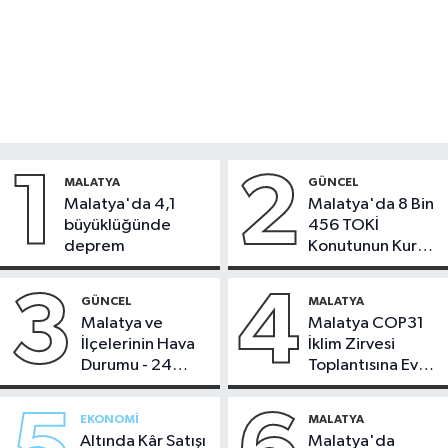
1
2
MALATYA
GÜNCEL
Malatya'da 4,1
Malatya'da 8 Bin
büyüklüğünde
456 TOKİ
deprem
Konutunun Kurası
Bugün Çekiliyor
3
4
GÜNCEL
MALATYA
Malatya ve
Malatya COP31
İlçelerinin Hava
İklim Zirvesi
Durumu - 24
Toplantısına Ev
Temmuz 2026
Sahipliği Yaptı
EKONOMI
MALATYA
Altında Kâr Satışı
Malatya'da