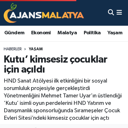
Asayiş
Malatya Nöbetçi Eczaneler
Gündem
Ekonomi
Malatya
Politika
Yaşam
Dünya
Malatya Hava Durumu
HABERLER
YAŞAM
Eğitim
Malatya Namaz Vakitleri
Kutu’ kimsesiz çocuklar
Ekonomi
Malatya Trafik Yoğunluk Haritası
için açıldı
Gündem
TFF 3.Lig 2.Grup Puan Durumu ve Fikstür
HND Sanat Atölyesi ilk etkinliğini bir sosyal
sorumluluk projesiyle gerçekleştirdi
Kadın
Tüm Manşetler
Yönetmenliğini Mehmet Tamer Uyar’ın üstlendiği
‘Kutu’ isimli oyun perdelerini HND Yatırım ve
Kültür & Sanat
Son Dakika Haberleri
Danışmanlık sponsorluğunda Sırameşeler Çocuk
Evleri Sitesi’ndeki kimsesiz çocuklar için açtı
Magazin
Haber Arşivi