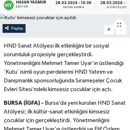
HASAN YAĞMUR
28.03.2024 - 10:36
28.03.2024 - 1
EDITÖR
YAYINLANMA
GÜNCELLEM
Politika
Sağlık
Paylaş
-
+
A
A
Spor
HND Sanat Atölyesi ilk etkinliğini bir sosyal
sorumluluk projesiyle gerçekleştirdi.
Teknoloji
Yönetmenliğini Mehmet Tamer Uyar’ın üstlendiği
Yaşam
‘Kutu’ isimli oyun perdelerini HND Yatırım ve
Danışmanlık sponsorluğunda Sırameşeler Çocuk
Evleri Sitesi’ndeki kimsesiz çocuklar için açtı.
BURSA (İGFA) -
Bursa’da yeni kurulan HND Sanat
Atölyesi; ilk kültür-sanat etkinliğini kimsesiz
çocuklar için gerçekleştirdi. Yönetmenliğini
Mehmet Tamer Uyar’ın üstlendiği ve Elif Özlem