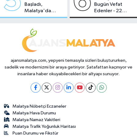
5
6
Başladı,
Bugün Vefat
Malatya'da
Edenler - 22
Makas Ne
Temmuz 2026
Durumda?
ajansmalatya.com, yepyeni temasıyla sizleri buluştururken,
sadelik ve modernizmi bir araya getiriyor. Şatafattan kaçınıyor ve
insanlara haber okuyabilecekleri bir altyapı sunuyor.
Malatya Nöbetçi Eczaneler
Malatya Hava Durumu
Malatya Namaz Vakitleri
Malatya Trafik Yoğunluk Haritası
Puan Durumu ve Fikstür