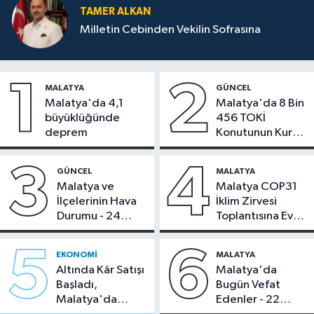
TAMER ALKAN
Milletin Cebinden Vekilin Sofrasına
1
2
MALATYA
GÜNCEL
Malatya'da 4,1
Malatya'da 8 Bin
büyüklüğünde
456 TOKİ
deprem
Konutunun Kurası
Bugün Çekiliyor
3
4
GÜNCEL
MALATYA
Malatya ve
Malatya COP31
İlçelerinin Hava
İklim Zirvesi
Durumu - 24
Toplantısına Ev
Temmuz 2026
Sahipliği Yaptı
5
6
EKONOMI
MALATYA
Altında Kâr Satışı
Malatya'da
Başladı,
Bugün Vefat
Malatya'da
Edenler - 22