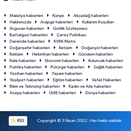
Malatya haberleri
Künye
Akçadağ haberleri
Hakkımızda
Arapgir haberleri
Kullanım Koşulları
Arguvan haberleri
Gizlilik Sözleşmesi
Battalgazi haberleri
Çerez Politikası
Darende haberleri
KVKK Metni
Doğanşehir haberleri
İletişim
Doğanyol haberleri
Reklam
Hekimhan haberleri
Gündem haberleri
Kale haberleri
Ekonomi haberleri
Kuluncak haberleri
Politika haberleri
Pütürge haberleri
Sağlık haberleri
Yazıhan haberleri
Yaşam haberleri
Yeşilyurt haberleri
Eğitim haberleri
Vefat Haberleri
Bilim ve Teknoloji haberleri
Kadın ve Aile haberleri
Asayiş haberleri
ÜLKE haberleri
Dünya haberleri
RSS
Copyright © 3 Nisan 2002 . Her hakkı saklıdır.