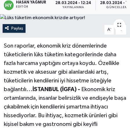
HASAN YAĞMUR
28.03.2024 - 12:24
28.03.2024 - 12
EDITÖR
YAYINLANMA
GÜNCELLEME
Politika
Sağlık
Paylaş
-
+
A
A
Spor
Son raporlar, ekonomik kriz dönemlerinde
tüketicilerin lüks tüketim kategorilerinde daha
Teknoloji
fazla harcama yaptığını ortaya koydu. Özellikle
Yaşam
kozmetik ve aksesuar gibi alanlardaki artış,
tüketicilerin kendilerini iyi hissetme isteğiyle
bağlantılı...
İSTANBUL (İGFA) -
Ekonomik kriz
ortamlarında, insanlar belirsizlik ve endişeyle başa
çıkabilmek için kendilerini şımartma ihtiyacı
hissediyorlar. Bu ihtiyaç, kozmetik ürünleri gibi
kişisel bakım ve gastronomi gibi keyifli