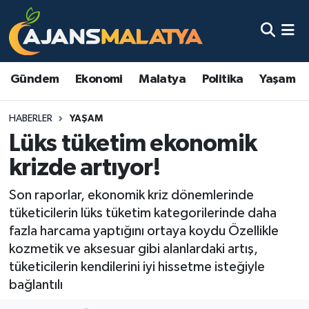
Asayiş
Malatya Nöbetçi Eczaneler
Gündem
Ekonomi
Malatya
Politika
Yaşam
Dünya
Malatya Hava Durumu
HABERLER
YAŞAM
Eğitim
Malatya Namaz Vakitleri
Lüks tüketim ekonomik
Ekonomi
Malatya Trafik Yoğunluk Haritası
krizde artıyor!
Gündem
TFF 3.Lig 2.Grup Puan Durumu ve Fikstür
Son raporlar, ekonomik kriz dönemlerinde
tüketicilerin lüks tüketim kategorilerinde daha
Kadın
Tüm Manşetler
fazla harcama yaptığını ortaya koydu Özellikle
kozmetik ve aksesuar gibi alanlardaki artış,
Kültür & Sanat
Son Dakika Haberleri
tüketicilerin kendilerini iyi hissetme isteğiyle
bağlantılı
Magazin
Haber Arşivi