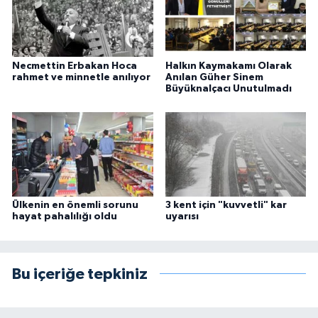
Necmettin Erbakan Hoca
Halkın Kaymakamı Olarak
rahmet ve minnetle anılıyor
Anılan Güher Sinem
Büyüknalçacı Unutulmadı
Ülkenin en önemli sorunu
3 kent için "kuvvetli" kar
hayat pahalılığı oldu
uyarısı
Bu içeriğe tepkiniz