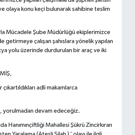
erimizce yapılan çalışmalarda şüpheli şahsın
 ve olaya konu keçi bulunarak sahibine teslim
rla Mücadele Şube Müdürlüğü ekiplerimizce
de getirmeye çalışan şahıslara yönelik yapılan
ya yolu üzerinde durdurulan bir araç ve iki
MİŞ,
r çıkartıldıkları adli makamlarca
n, yorulmadan devam edeceğiz.
a Hanımınçiftliği Mahallesi Şükrü Zincirkıran
Yaralama (Ateşli Silah ) ' olayı ile ilgli