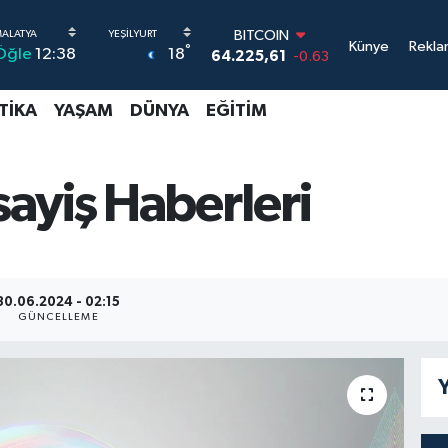
DOLAR
Künye
Rekla
°
18
Öğle
12:38
47,6704
0
EURO
55,0406
-0.08
TIKA
YAŞAM
DÜNYA
EĞITIM
STERLİN
64,2143
0
GRAM ALTIN
6510.40
0.45
ayiş Haberleri
BİST100
13.799
70
BITCOIN
64.225,61
-0.63
30.06.2024 - 02:15
GÜNCELLEME
Y