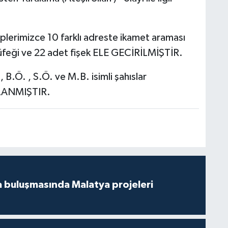
plerimizce 10 farklı adreste ikamet araması
 tüfeği ve 22 adet fişek ELE GECİRİLMİŞTİR.
 B.Ö. , S.Ö. ve M.B. isimli şahıslar
UKLANMIŞTIR.
 buluşmasında Malatya projeleri