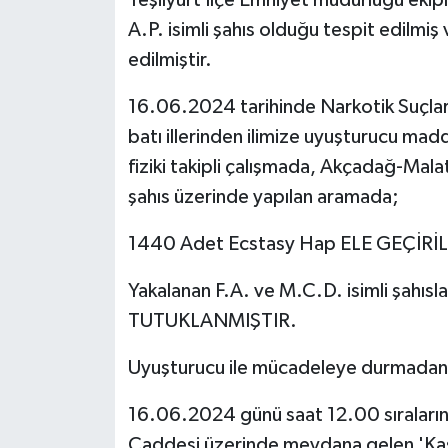
Yeşilyurt İlçe Emniyet müdürlüğü ekipl
A.P. isimli şahıs olduğu tespit edilmiş
edilmiştir.
16.06.2024 tarihinde Narkotik Suçla
batı illerinden ilimize uyuşturucu mad
fiziki takipli çalışmada, Akçadağ-Malat
şahıs üzerinde yapılan aramada;
1440 Adet Ecstasy Hap ELE GEÇİRİL
Yakalanan F.A. ve M.C.D. isimli şahısla
TUTUKLANMIŞTIR.
Uyuşturucu ile mücadeleye durmada
16.06.2024 günü saat 12.00 sıralarınd
Caddesi üzerinde meydana gelen 'Kasten 