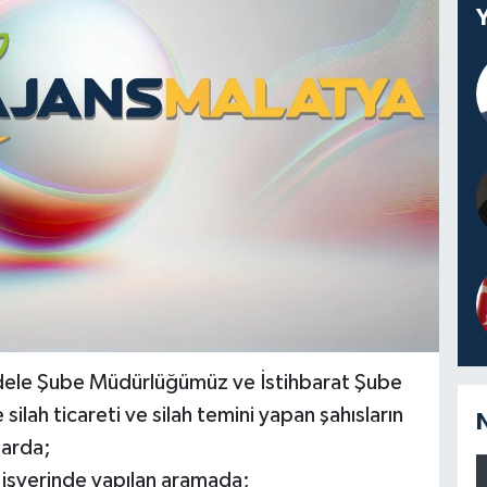
adele Şube Müdürlüğümüz ve İstihbarat Şube
lah ticareti ve silah temini yapan şahısların
larda;
e işyerinde yapılan aramada;