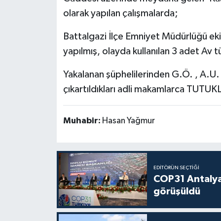
olarak yapılan çalışmalarda;
Battalgazi İlçe Emniyet Müdürlüğü eki
yapılmış, olayda kullanılan 3 adet Av
Yakalanan şüphelilerinden G.Ö. , A.U. ,
çıkartıldıkları adli makamlarca TUT
Muhabir:
Hasan Yağmur
EDITÖRÜN SEÇTIĞI
COP31 Antalya
görüşüldü