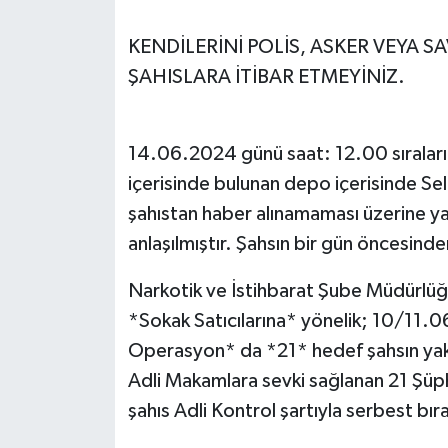
KENDİLERİNİ POLİS, ASKER VEYA S
ŞAHISLARA İTİBAR ETMEYİNİZ.
14.06.2024 günü saat: 12.00 sıraları
içerisinde bulunan depo içerisinde Se
şahıstan haber alınamaması üzerine ya
anlaşılmıştır. Şahsın bir gün öncesinden
Narkotik ve İstihbarat Şube Müdürlüğ
*Sokak Satıcılarına* yönelik; 10/11.06
Operasyon* da *21* hedef şahsın yakala
Adli Makamlara sevki sağlanan 21 Şü
şahıs Adli Kontrol şartıyla serbest bıra