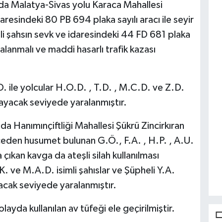
da Malatya-Sivas yolu Karaca Mahallesi
aresindeki 80 PB 694 plaka sayılı aracı ile seyir
mli şahsın sevk ve idaresindeki 44 FD 681 plaka
ralanmalı ve maddi hasarlı trafik kazası
 ile yolcular H.O.D. , T.D. , M.C.D. ve Z.D.
nmayacak seviyede yaralanmıştır.
a Hanımınçiftliği Mahallesi Şükrü Zincirkıran
eden husumet bulunan G.Ö., F.A. , H.P. , A.U.
a çıkan kavga da ateşli silah kullanılması
ve M.A.D. isimli şahıslar ve Şüpheli Y.A.
yacak seviyede yaralanmıştır.
ayda kullanılan av tüfeği ele geçirilmiştir.