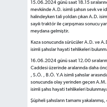
15.06.2024 günü saat 18.15 sıraların
mevkiinde A.D. isimli şahsın sevk ve id
halindeyken tali yoldan çıkan A.D. isi
sayılı traktör ile çarpışması sonucu ya
meydana gelmiştir.
Kaza sonucunda sürücüler A.D. ve A.D.
isimli şahıslar hayati tehlikeleri bulu
16.06.2024 günü saat 12.00 sıralarınd
Caddesi üzerinde aralarında daha önc
, S.Ö. , B.Ö. Y.A isimli şahıslar arasınd
sonucunda olay yerinden geçen A.M.K. 
isimli şahıs hayati tehlikeleri bulunma
Şüpheli şahısların tamamı yakalanmış, ol