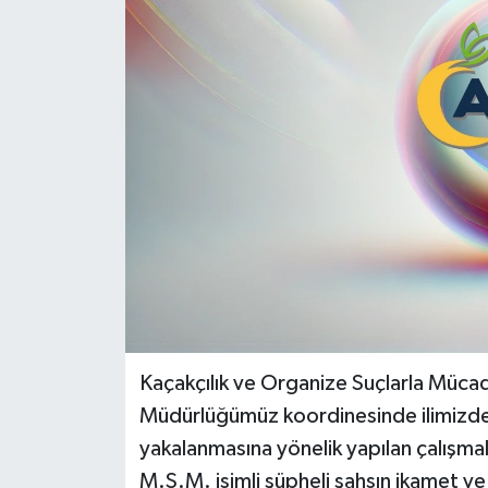
Politika
Sağlık
Spor
Teknoloji
Yaşam
Kaçakçılık ve Organize Suçlarla Müc
Müdürlüğümüz koordinesinde ilimizde si
yakalanmasına yönelik yapılan çalışma
M.S.M. isimli şüpheli şahsın ikamet v