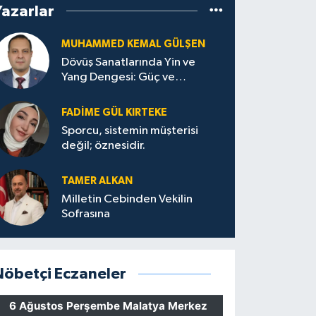
Yazarlar
MUHAMMED KEMAL GÜLŞEN
Dövüş Sanatlarında Yin ve
Yang Dengesi: Güç ve
Sakinliğin Uyumu
FADIME GÜL KIRTEKE
Sporcu, sistemin müşterisi
değil; öznesidir.
TAMER ALKAN
Milletin Cebinden Vekilin
Sofrasına
Nöbetçi Eczaneler