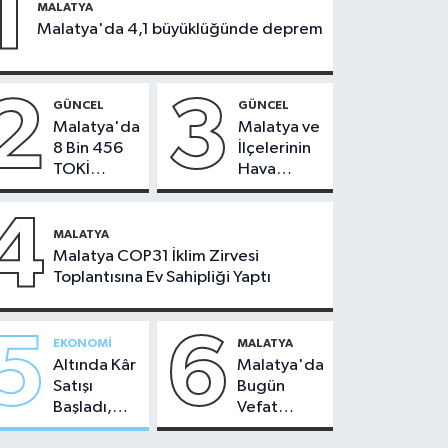
1
MALATYA
Malatya'da 4,1 büyüklüğünde deprem
2
3
GÜNCEL
GÜNCEL
Malatya'da
Malatya ve
8 Bin 456
İlçelerinin
TOKİ
Hava
Konutunun
Durumu -
Kurası
24
4
Bugün
Temmuz
MALATYA
Çekiliyor
2026
Malatya COP31 İklim Zirvesi
Toplantısına Ev Sahipliği Yaptı
5
6
EKONOMI
MALATYA
Altında Kâr
Malatya'da
Satışı
Bugün
Başladı,
Vefat
Malatya'da
Edenler -