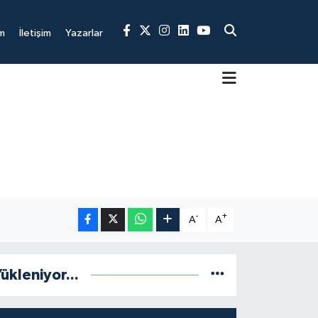
m
İletişim
Yazarlar
-
+
A
A
ükleniyor...