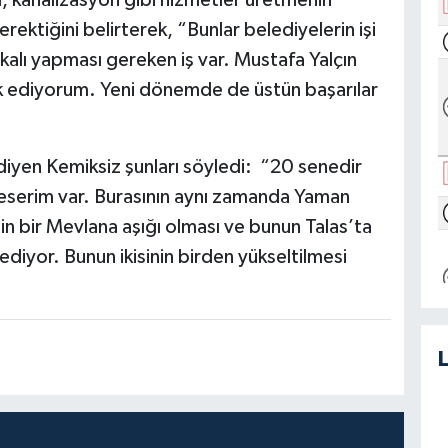
l, kanalizasyon gibi hizmetler üretmenin
ektiğini belirterek, “Bunlar belediyelerin işi
kalı yapması gereken iş var. Mustafa Yalçın
ik ediyorum. Yeni dönemde de üstün başarılar
 diyen Kemiksiz şunları söyledi: “20 senedir
serim var. Burasının aynı zamanda Yaman
zin bir Mevlana aşığı olması ve bunun Talas’ta
diyor. Bunun ikisinin birden yükseltilmesi