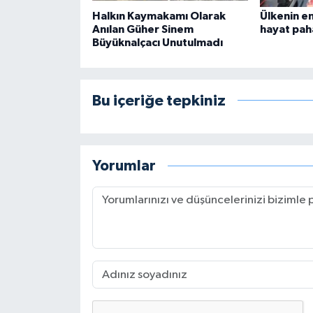
Halkın Kaymakamı Olarak
Ülkenin e
Anılan Güher Sinem
hayat paha
Büyüknalçacı Unutulmadı
Bu içeriğe tepkiniz
Yorumlar