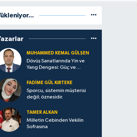
ükleniyor...
Yazarlar
MUHAMMED KEMAL GÜLŞEN
Dövüş Sanatlarında Yin ve
Yang Dengesi: Güç ve
Sakinliğin Uyumu
FADIME GÜL KIRTEKE
Sporcu, sistemin müşterisi
değil; öznesidir.
TAMER ALKAN
Milletin Cebinden Vekilin
Sofrasına