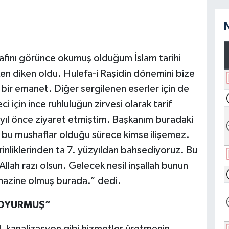
ını görünce okumuş olduğum İslam tarihi
n diken oldu. Hulefa-i Raşidin dönemini bize
bir emanet. Diğer sergilenen eserler için de
ci için ince ruhluluğun zirvesi olarak tarif
ıl önce ziyaret etmiştim. Başkanım buradaki
a bu mushaflar olduğu sürece kimse ilişemez.
rinliklerinden ta 7. yüzyıldan bahsediyoruz. Bu
llah razı olsun. Gelecek nesil inşallah bunun
ir hazine olmuş burada.” dedi.
DOYURMUŞ”