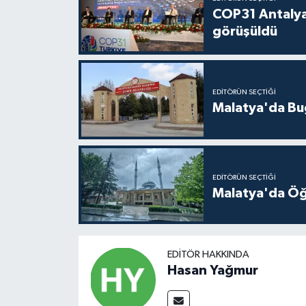
COP31 Antalya
görüşüldü
EDITÖRÜN SEÇTIĞI
Malatya'da Bu
EDITÖRÜN SEÇTIĞI
Malatya'da Öğ
EDITÖR HAKKINDA
Hasan Yağmur