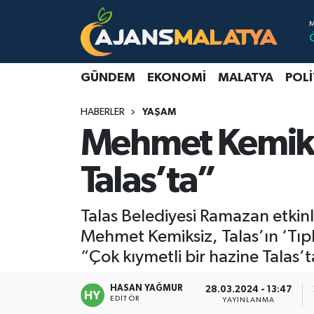
Asayiş
Malatya Nöbetçi Eczaneler
GÜNDEM
EKONOMI
MALATYA
POLI
Dünya
Malatya Hava Durumu
HABERLER
YAŞAM
Eğitim
Malatya Namaz Vakitleri
Mehmet Kemiksi
Ekonomi
Malatya Trafik Yoğunluk Haritası
Talas’ta”
Gündem
TFF 3.Lig 2.Grup Puan Durumu ve Fikstür
Talas Belediyesi Ramazan etkinl
Kadın
Tüm Manşetler
Mehmet Kemiksiz, Talas’ın ‘Tıp
“Çok kıymetli bir hazine Talas’
Kültür & Sanat
Son Dakika Haberleri
HASAN YAĞMUR
28.03.2024 - 13:47
EDITÖR
YAYINLANMA
Magazin
Haber Arşivi