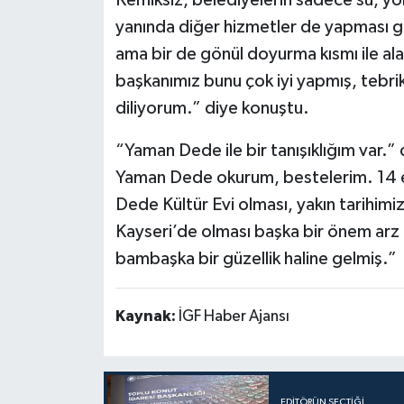
Kemiksiz, belediyelerin sadece su, yo
yanında diğer hizmetler de yapması ger
ama bir de gönül doyurma kısmı ile ala
başkanımız bunu çok iyi yapmış, tebr
diliyorum.” diye konuştu.
“Yaman Dede ile bir tanışıklığım var.”
Yaman Dede okurum, bestelerim. 14 e
Dede Kültür Evi olması, yakın tarihimi
Kayseri’de olması başka bir önem arz e
bambaşka bir güzellik haline gelmiş.”
Kaynak:
İGF Haber Ajansı
EDITÖRÜN SEÇTIĞI