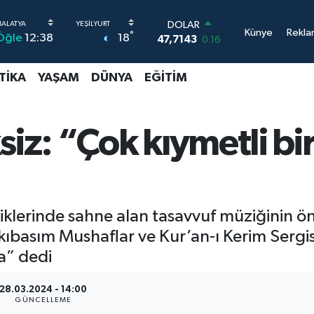
EURO
Künye
Rekla
°
18
Öğle
12:38
55,0317
-0.02
STERLİN
64,2463
0.07
TIKA
YAŞAM
DÜNYA
EĞITIM
GRAM ALTIN
6510.40
0.45
BİST100
13.799
70
z: “Çok kıymetli bir
BITCOIN
64.225,61
-0.63
DOLAR
47,7143
0.16
iklerinde sahne alan tasavvuf müziğinin ön
kıbasım Mushaflar ve Kur’an-ı Kerim Sergis
ta” dedi
28.03.2024 - 14:00
GÜNCELLEME