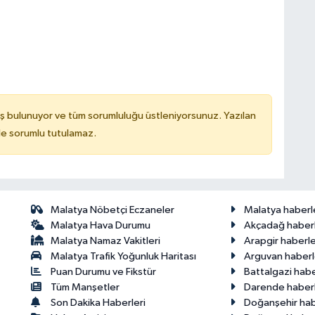
ş bulunuyor ve tüm sorumluluğu üstleniyorsunuz. Yazılan
de sorumlu tutulamaz.
Malatya Nöbetçi Eczaneler
Malatya haberl
Malatya Hava Durumu
Akçadağ haberl
Malatya Namaz Vakitleri
Arapgir haberle
Malatya Trafik Yoğunluk Haritası
Arguvan haberl
Puan Durumu ve Fikstür
Battalgazi habe
Tüm Manşetler
Darende haberl
Son Dakika Haberleri
Doğanşehir hab