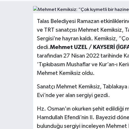
Politika
Talas Belediyesi Ramazan etkinliklerin
Sağlık
ve TRT sanatçısı Mehmet Kemiksiz, Tal
Sergisi’ne hayran kaldı. Kemiksiz, “Çok
Spor
dedi.
Mehmet UZEL / KAYSERİ (İGFA
Teknoloji
tarafından 27 Nisan 2022 tarihinde Ka
‘Tıpkıbasım Mushaflar ve Kur’an-ı Kerim
Yaşam
Mehmet Kemiksiz oldu.
Sanatçı Mehmet Kemiksiz, Tablakaya 
Evi’nde yer alan sergiyi gezdi.
Hz. Osman'ın okurken şehit edildiği 
Hamdullah Efendi’nin II. Bayezid döne
bulunduğu sergiyi inceleyen Mehmet K