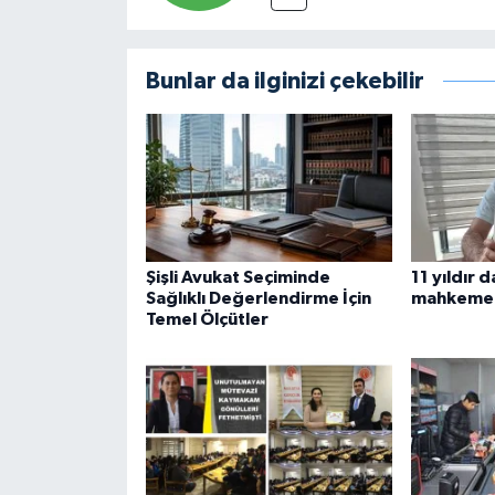
Bunlar da ilginizi çekebilir
Şişli Avukat Seçiminde
11 yıldır
Sağlıklı Değerlendirme İçin
mahkeme 
Temel Ölçütler