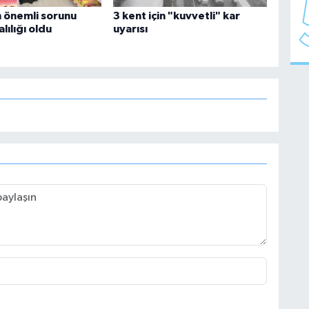
n önemli sorunu
3 kent için "kuvvetli" kar
lılığı oldu
uyarısı