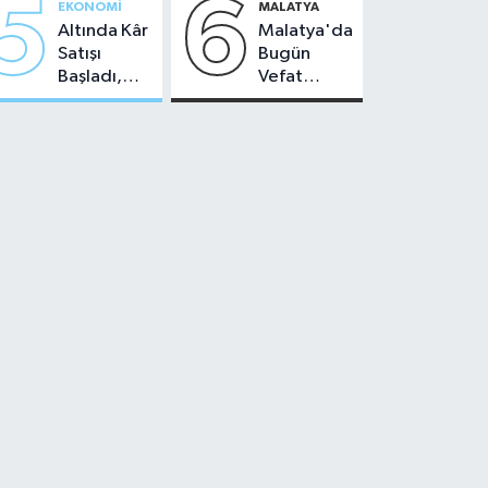
5
6
EKONOMI
MALATYA
Altında Kâr
Malatya'da
Satışı
Bugün
Başladı,
Vefat
Malatya'da
Edenler -
Makas Ne
22 Temmuz
Durumda?
2026