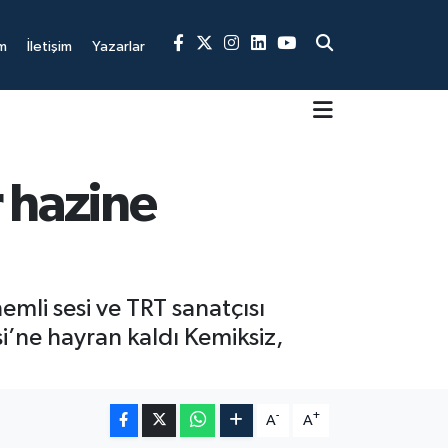
m
İletişim
Yazarlar
 hazine
emli sesi ve TRT sanatçısı
i’ne hayran kaldı Kemiksiz,
-
+
A
A