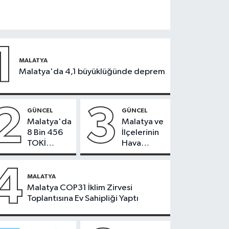
1
MALATYA
Malatya'da 4,1 büyüklüğünde deprem
2
3
GÜNCEL
GÜNCEL
Malatya'da
Malatya ve
8 Bin 456
İlçelerinin
TOKİ
Hava
Konutunun
Durumu -
Kurası
24
4
Bugün
Temmuz
MALATYA
Çekiliyor
2026
Malatya COP31 İklim Zirvesi
Toplantısına Ev Sahipliği Yaptı