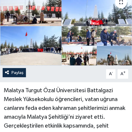
Politika
Sağlık
Spor
Teknoloji
Yaşam
Paylaş
-
+
A
A
Malatya Turgut Özal Üniversitesi Battalgazi
Meslek Yüksekokulu öğrencileri, vatan uğruna
canlarını feda eden kahraman şehitlerimizi anmak
amacıyla Malatya Şehitliği’ni ziyaret etti.
Gerçekleştirilen etkinlik kapsamında, şehit