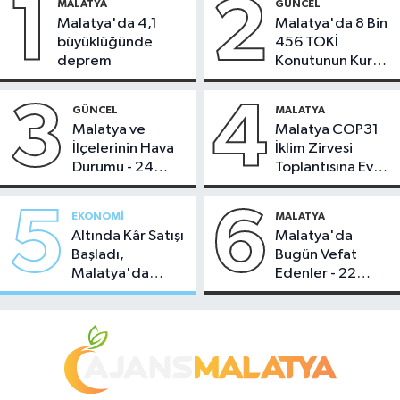
1
2
MALATYA
GÜNCEL
Malatya'da 4,1
Malatya'da 8 Bin
büyüklüğünde
456 TOKİ
deprem
Konutunun Kurası
Bugün Çekiliyor
3
4
GÜNCEL
MALATYA
Malatya ve
Malatya COP31
İlçelerinin Hava
İklim Zirvesi
Durumu - 24
Toplantısına Ev
Temmuz 2026
Sahipliği Yaptı
5
6
EKONOMI
MALATYA
Altında Kâr Satışı
Malatya'da
Başladı,
Bugün Vefat
Malatya'da
Edenler - 22
Makas Ne
Temmuz 2026
Durumda?