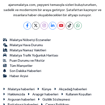
ajansmalatya.com, yepyeni temasıyla sizleri buluştururken,
sadelik ve modernizmi bir araya getiriyor. Şatafattan kaçınıyor ve
insanlara haber okuyabilecekleri bir altyapı sunuyor.
Malatya Nöbetçi Eczaneler
Malatya Hava Durumu
Malatya Namaz Vakitleri
Malatya Trafik Yoğunluk Haritası
Puan Durumu ve Fikstür
Tüm Manşetler
Son Dakika Haberleri
Haber Arşivi
Malatya haberleri
Künye
Akçadağ haberleri
Hakkımızda
Arapgir haberleri
Kullanım Koşulları
Arguvan haberleri
Gizlilik Sözleşmesi
Battalgazi haberleri
Çerez Politikası