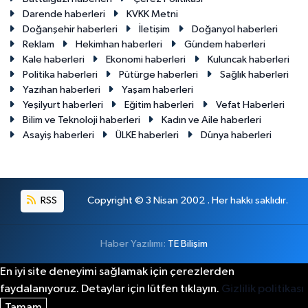
Darende haberleri
KVKK Metni
Doğanşehir haberleri
İletişim
Doğanyol haberleri
Reklam
Hekimhan haberleri
Gündem haberleri
Kale haberleri
Ekonomi haberleri
Kuluncak haberleri
Politika haberleri
Pütürge haberleri
Sağlık haberleri
Yazıhan haberleri
Yaşam haberleri
Yeşilyurt haberleri
Eğitim haberleri
Vefat Haberleri
Bilim ve Teknoloji haberleri
Kadın ve Aile haberleri
Asayiş haberleri
ÜLKE haberleri
Dünya haberleri
RSS
Copyright © 3 Nisan 2002 . Her hakkı saklıdır.
Haber Yazılımı:
TE Bilişim
En iyi site deneyimi sağlamak için çerezlerden
faydalanıyoruz. Detaylar için lütfen tıklayın.
Gizlilik politikası
Tamam