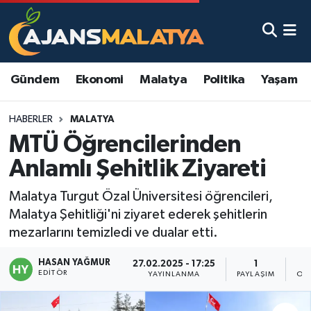
Asayiş
Malatya Nöbetçi Eczaneler
Gündem
Ekonomi
Malatya
Politika
Yaşam
Dünya
Malatya Hava Durumu
HABERLER
MALATYA
Eğitim
Malatya Namaz Vakitleri
MTÜ Öğrencilerinden
Ekonomi
Malatya Trafik Yoğunluk Haritası
Anlamlı Şehitlik Ziyareti
Gündem
TFF 3.Lig 2.Grup Puan Durumu ve Fikstür
Malatya Turgut Özal Üniversitesi öğrencileri,
Malatya Şehitliği'ni ziyaret ederek şehitlerin
Kadın
Tüm Manşetler
mezarlarını temizledi ve dualar etti.
HASAN YAĞMUR
Kültür & Sanat
Son Dakika Haberleri
27.02.2025 - 17:25
1
EDITÖR
YAYINLANMA
PAYLAŞIM
OK
Magazin
Haber Arşivi