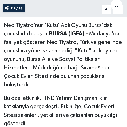
Paylaş
-
+
A
A
Politika
Sağlık
Neo Tiyatro'nun 'Kutu' Adlı Oyunu Bursa'daki
çocuklarla buluştu.
BURSA (İGFA) -
Mudanya'da
Spor
faaliyet gösteren Neo Tiyatro, Türkiye genelinde
çocuklara yönelik sahnelediği "Kutu" adlı tiyatro
Teknoloji
oyununu, Bursa Aile ve Sosyal Politikalar
Hizmetler İl Müdürlüğü'ne bağlı Sırameșeler
Yaşam
Çocuk Evleri Sitesi'nde bulunan çocuklarla
buluşturdu.
Bu özel etkinlik, HND Yatırım Danışmanlık'ın
katkılarıyla gerçekleşti. Etkinliğe, Çocuk Evleri
Sitesi sakinleri, yetkilileri ve çalışanları büyük ilgi
gösterdi.