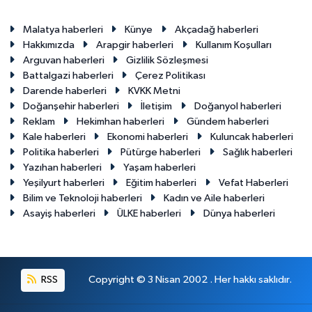
Malatya haberleri
Künye
Akçadağ haberleri
Hakkımızda
Arapgir haberleri
Kullanım Koşulları
Arguvan haberleri
Gizlilik Sözleşmesi
Battalgazi haberleri
Çerez Politikası
Darende haberleri
KVKK Metni
Doğanşehir haberleri
İletişim
Doğanyol haberleri
Reklam
Hekimhan haberleri
Gündem haberleri
Kale haberleri
Ekonomi haberleri
Kuluncak haberleri
Politika haberleri
Pütürge haberleri
Sağlık haberleri
Yazıhan haberleri
Yaşam haberleri
Yeşilyurt haberleri
Eğitim haberleri
Vefat Haberleri
Bilim ve Teknoloji haberleri
Kadın ve Aile haberleri
Asayiş haberleri
ÜLKE haberleri
Dünya haberleri
RSS
Copyright © 3 Nisan 2002 . Her hakkı saklıdır.