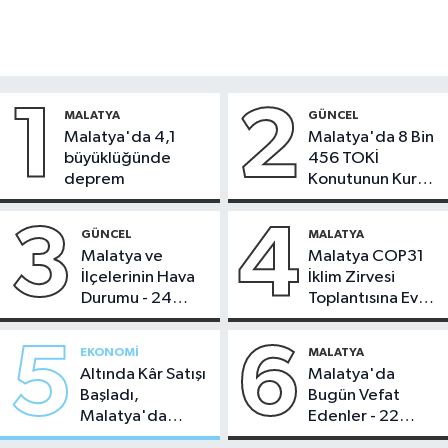
1
2
MALATYA
GÜNCEL
Malatya'da 4,1
Malatya'da 8 Bin
büyüklüğünde
456 TOKİ
deprem
Konutunun Kurası
Bugün Çekiliyor
3
4
GÜNCEL
MALATYA
Malatya ve
Malatya COP31
İlçelerinin Hava
İklim Zirvesi
Durumu - 24
Toplantısına Ev
Temmuz 2026
Sahipliği Yaptı
5
6
EKONOMI
MALATYA
Altında Kâr Satışı
Malatya'da
Başladı,
Bugün Vefat
Malatya'da
Edenler - 22
Makas Ne
Temmuz 2026