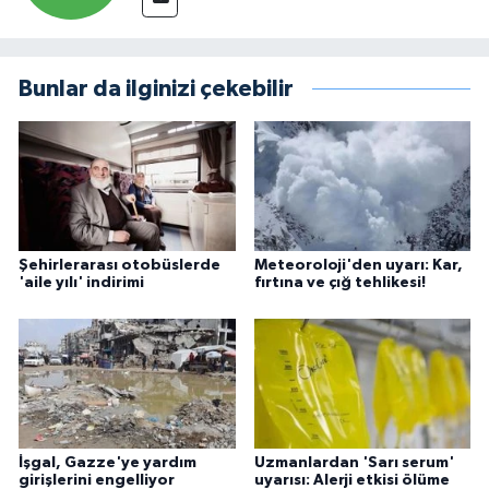
Bunlar da ilginizi çekebilir
Şehirlerarası otobüslerde
Meteoroloji'den uyarı: Kar,
'aile yılı' indirimi
fırtına ve çığ tehlikesi!
İşgal, Gazze'ye yardım
Uzmanlardan 'Sarı serum'
girişlerini engelliyor
uyarısı: Alerji etkisi ölüme