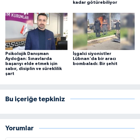
kadar götürebiliyor
Psikolojik Danışman
İşgalci siyonistler
Aydoğan: Sınavlarda
Lübnan'da bir aracı
başarıyı elde etmek için
bombaladı: Bir şehit
sabır, disiplin ve süreklilik
şart
Bu içeriğe tepkiniz
Yorumlar