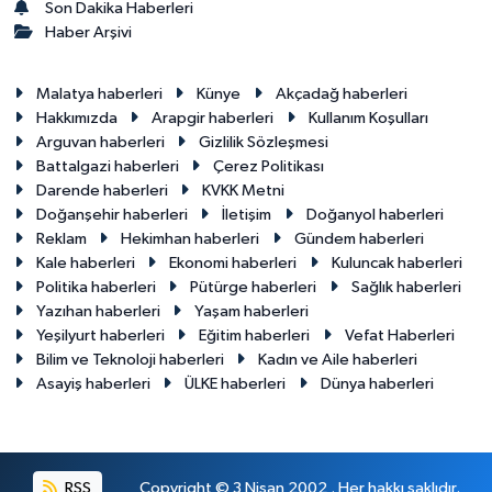
Son Dakika Haberleri
Haber Arşivi
Malatya haberleri
Künye
Akçadağ haberleri
Hakkımızda
Arapgir haberleri
Kullanım Koşulları
Arguvan haberleri
Gizlilik Sözleşmesi
Battalgazi haberleri
Çerez Politikası
Darende haberleri
KVKK Metni
Doğanşehir haberleri
İletişim
Doğanyol haberleri
Reklam
Hekimhan haberleri
Gündem haberleri
Kale haberleri
Ekonomi haberleri
Kuluncak haberleri
Politika haberleri
Pütürge haberleri
Sağlık haberleri
Yazıhan haberleri
Yaşam haberleri
Yeşilyurt haberleri
Eğitim haberleri
Vefat Haberleri
Bilim ve Teknoloji haberleri
Kadın ve Aile haberleri
Asayiş haberleri
ÜLKE haberleri
Dünya haberleri
RSS
Copyright © 3 Nisan 2002 . Her hakkı saklıdır.