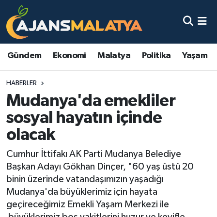
Asayiş
Malatya Nöbetçi Eczaneler
Gündem
Ekonomi
Malatya
Politika
Yaşam
Dünya
Malatya Hava Durumu
HABERLER
Eğitim
Malatya Namaz Vakitleri
Mudanya'da emekliler
Ekonomi
Malatya Trafik Yoğunluk Haritası
sosyal hayatın içinde
olacak
Gündem
TFF 3.Lig 2.Grup Puan Durumu ve Fikstür
Cumhur İttifakı AK Parti Mudanya Belediye
Kadın
Tüm Manşetler
Başkan Adayı Gökhan Dinçer, "60 yaş üstü 20
binin üzerinde vatandaşımızın yaşadığı
Kültür & Sanat
Son Dakika Haberleri
Mudanya'da büyüklerimiz için hayata
geçireceğimiz Emekli Yaşam Merkezi ile
Magazin
Haber Arşivi
büyüklerimiz boş vakitlerini huzur ve keyifle