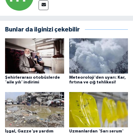
Bunlar da ilginizi çekebilir
Şehirlerarası otobüslerde
Meteoroloji'den uyarı: Kar,
'aile yılı' indirimi
fırtına ve çığ tehlikesi!
İşgal, Gazze'ye yardım
Uzmanlardan 'Sarı serum'