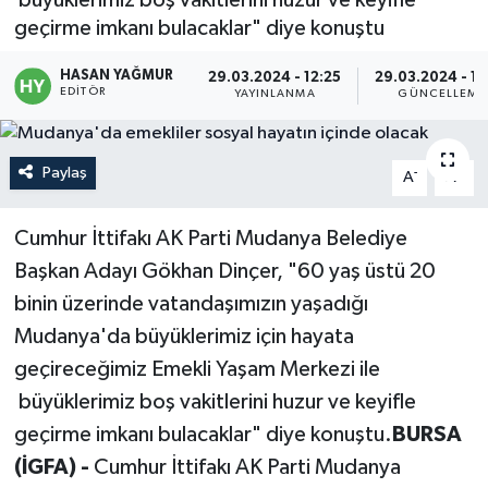
geçirme imkanı bulacaklar" diye konuştu
Politika
HASAN YAĞMUR
29.03.2024 - 12:25
29.03.2024 - 12
Sağlık
EDITÖR
YAYINLANMA
GÜNCELLEME
Spor
Paylaş
-
+
A
A
Teknoloji
Cumhur İttifakı AK Parti Mudanya Belediye
Yaşam
Başkan Adayı Gökhan Dinçer, "60 yaş üstü 20
binin üzerinde vatandaşımızın yaşadığı
Mudanya'da büyüklerimiz için hayata
geçireceğimiz Emekli Yaşam Merkezi ile
büyüklerimiz boş vakitlerini huzur ve keyifle
geçirme imkanı bulacaklar" diye konuştu.
BURSA
(İGFA) -
Cumhur İttifakı AK Parti Mudanya