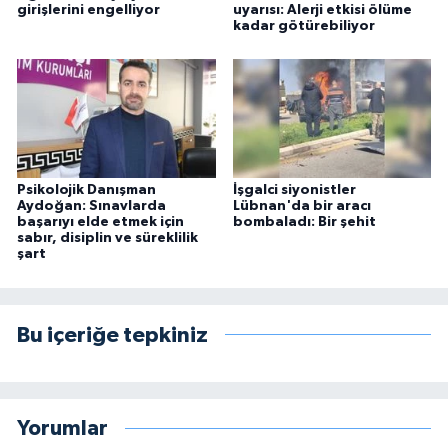
girişlerini engelliyor
uyarısı: Alerji etkisi ölüme
kadar götürebiliyor
Psikolojik Danışman
İşgalci siyonistler
Aydoğan: Sınavlarda
Lübnan'da bir aracı
başarıyı elde etmek için
bombaladı: Bir şehit
sabır, disiplin ve süreklilik
şart
Bu içeriğe tepkiniz
Yorumlar