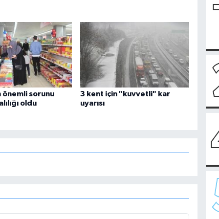
n önemli sorunu
3 kent için "kuvvetli" kar
lılığı oldu
uyarısı