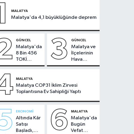
1
MALATYA
Malatya'da 4,1 büyüklüğünde deprem
2
3
GÜNCEL
GÜNCEL
Malatya'da
Malatya ve
8 Bin 456
İlçelerinin
TOKİ
Hava
Konutunun
Durumu -
Kurası
24
4
Bugün
Temmuz
MALATYA
Çekiliyor
2026
Malatya COP31 İklim Zirvesi
Toplantısına Ev Sahipliği Yaptı
5
6
EKONOMI
MALATYA
Altında Kâr
Malatya'da
Satışı
Bugün
Başladı,
Vefat