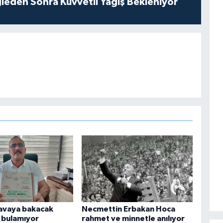
leden Sonra Kuvvetli Yağış Bekleniyor
 davaya bakacak
Necmettin Erbakan Hoca
bulamıyor
rahmet ve minnetle anılıyor