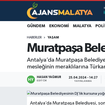
Asayiş
Malatya Nöbetçi Eczaneler
GÜNDEM
EKONOMI
MALATYA
POLI
Dünya
Malatya Hava Durumu
HABERLER
YAŞAM
Eğitim
Malatya Namaz Vakitleri
Muratpaşa Beled
Ekonomi
Malatya Trafik Yoğunluk Haritası
Antalya’da Muratpaşa Belediyes
Gündem
TFF 3.Lig 2.Grup Puan Durumu ve Fikstür
mesleğinin meraklılarına Türkan
Kadın
Tüm Manşetler
HASAN YAĞMUR
25.04.2024 - 14:27
EDITÖR
YAYINLANMA
Kültür & Sanat
Son Dakika Haberleri
Magazin
Haber Arşivi
Antalya’da Muratpaşa Belediyesi, son