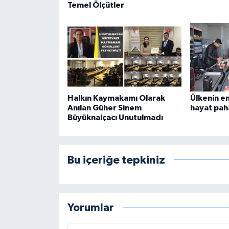
Temel Ölçütler
Halkın Kaymakamı Olarak
Ülkenin e
Anılan Güher Sinem
hayat paha
Büyüknalçacı Unutulmadı
Bu içeriğe tepkiniz
Yorumlar