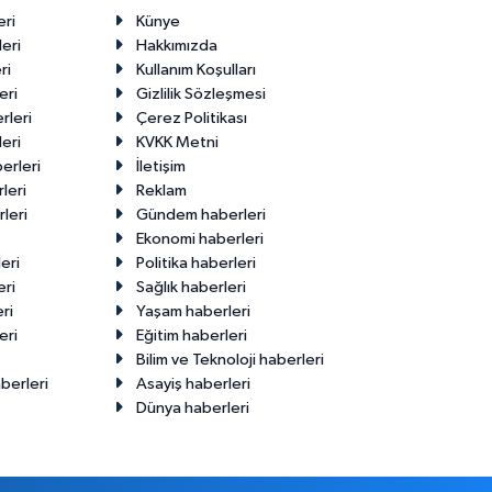
eri
Künye
eri
Hakkımızda
ri
Kullanım Koşulları
eri
Gizlilik Sözleşmesi
rleri
Çerez Politikası
eri
KVKK Metni
erleri
İletişim
leri
Reklam
leri
Gündem haberleri
Ekonomi haberleri
eri
Politika haberleri
eri
Sağlık haberleri
ri
Yaşam haberleri
eri
Eğitim haberleri
Bilim ve Teknoloji haberleri
berleri
Asayiş haberleri
Dünya haberleri