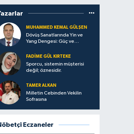
Yazarlar
MUHAMMED KEMAL GÜLŞEN
Dövüş Sanatlarında Yin ve
Yang Dengesi: Güç ve
Sakinliğin Uyumu
FADIME GÜL KIRTEKE
Sporcu, sistemin müşterisi
değil; öznesidir.
TAMER ALKAN
Milletin Cebinden Vekilin
Sofrasına
Nöbetçi Eczaneler