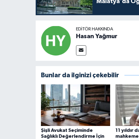
Malatya'da Öğ
EDITÖR HAKKINDA
Hasan Yağmur
Bunlar da ilginizi çekebilir
Şişli Avukat Seçiminde
11 yıldır
Sağlıklı Değerlendirme İçin
mahkeme 