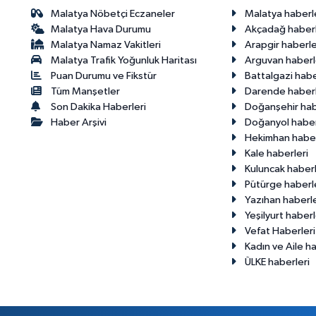
Malatya Nöbetçi Eczaneler
Malatya haberl
Malatya Hava Durumu
Akçadağ haberl
Malatya Namaz Vakitleri
Arapgir haberle
Malatya Trafik Yoğunluk Haritası
Arguvan haberl
Puan Durumu ve Fikstür
Battalgazi habe
Tüm Manşetler
Darende haberl
Son Dakika Haberleri
Doğanşehir hab
Haber Arşivi
Doğanyol haber
Hekimhan haber
Kale haberleri
Kuluncak haberl
Pütürge haberl
Yazıhan haberle
Yeşilyurt haberl
Vefat Haberleri
Kadın ve Aile ha
ÜLKE haberleri