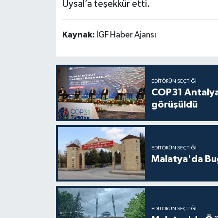
Uysal’a teşekkür etti.
Kaynak:
İGF Haber Ajansı
EDITÖRÜN SEÇTIĞI
COP31 Antalya
görüşüldü
EDITÖRÜN SEÇTIĞI
Malatya'da Bu
EDITÖRÜN SEÇTIĞI