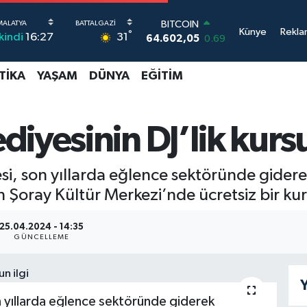
BITCOIN
Künye
Rekla
°
64.602,05
0.69
31
İkindi
16:27
DOLAR
47,5986
0.06
TIKA
YAŞAM
DÜNYA
EĞITIM
EURO
55,0700
0.1
STERLİN
64,2438
0.21
iyesinin DJ’lik kurs
GRAM ALTIN
6518.23
0.39
BİST100
i, son yıllarda eğlence sektöründe giderek
13.703
0
 Şoray Kültür Merkezi’nde ücretsiz bir kur
25.04.2024 - 14:35
GÜNCELLEME
Y
 yıllarda eğlence sektöründe giderek