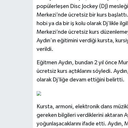
popülerleşen Disc Jockey (DJ) mesleğin
Politika
Merkezi’nde ücretsiz bir kurs başlattı
hobi ya da bir iş kolu olarak Dj’likle i
Sağlık
Merkezi’nde ücretsiz kurs düzenlemey
Spor
Aydın’ın eğitimini verdiği kursta, kursi
verildi.
Teknoloji
Eğitmen Aydın, bundan 2 yıl önce Murat
Yaşam
ücretsiz kurs açtıklarını söyledi. Aydın
olarak Dj’liğe devam ettiğini belirtti.
Kursta, armoni, elektronik dans müzikl
gereken bilgileri verdiklerini aktaran
yoğunlaşacaklarını ifade etti. Aydın,