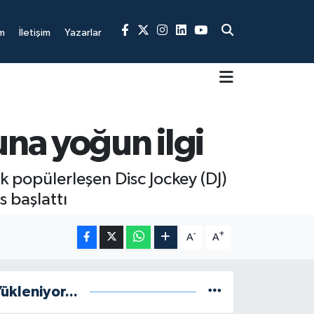
m
İletişim
Yazarlar
una yoğun ilgi
 popülerleşen Disc Jockey (DJ)
s başlattı
-
+
A
A
ükleniyor...