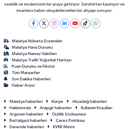
sadelik ve modernizmi bir araya getiriyor. Şatafattan kaçınıyor ve
insanlara haber okuyabilecekleri bir altyapı sunuyor.
Malatya Nöbetçi Eczaneler
Malatya Hava Durumu
Malatya Namaz Vakitleri
Malatya Trafik Yoğunluk Haritası
Puan Durumu ve Fikstür
Tüm Manşetler
Son Dakika Haberleri
Haber Arşivi
Malatya haberleri
Künye
Akçadağ haberleri
Hakkımızda
Arapgir haberleri
Kullanım Koşulları
Arguvan haberleri
Gizlilik Sözleşmesi
Battalgazi haberleri
Çerez Politikası
Darende haberleri
KVKK Metni