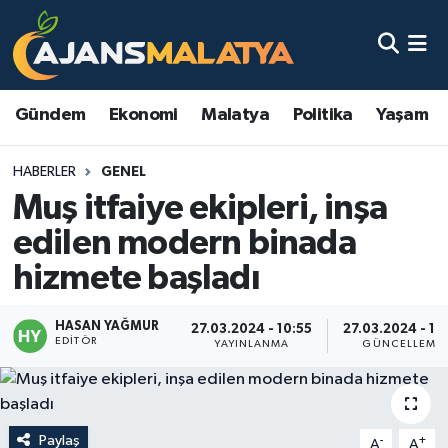
Asayiş
Malatya Nöbetçi Eczaneler
Gündem
Ekonomi
Malatya
Politika
Yaşam
Dünya
Malatya Hava Durumu
HABERLER
GENEL
Eğitim
Malatya Namaz Vakitleri
Muş itfaiye ekipleri, inşa
Ekonomi
Malatya Trafik Yoğunluk Haritası
edilen modern binada
hizmete başladı
Gündem
TFF 3.Lig 2.Grup Puan Durumu ve Fikstür
HASAN YAĞMUR
Kadın
Tüm Manşetler
27.03.2024 - 10:55
27.03.2024 - 11
EDITÖR
YAYINLANMA
GÜNCELLEME
Kültür & Sanat
Son Dakika Haberleri
Magazin
Haber Arşivi
Paylaş
-
+
A
A