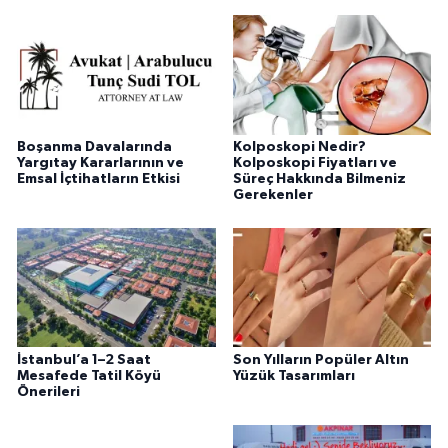
Boşanma Davalarında
Kolposkopi Nedir?
Yargıtay Kararlarının ve
Kolposkopi Fiyatları ve
Emsal İçtihatların Etkisi
Süreç Hakkında Bilmeniz
Gerekenler
İstanbul’a 1–2 Saat
Son Yılların Popüler Altın
Mesafede Tatil Köyü
Yüzük Tasarımları
Önerileri