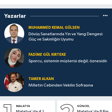
Yazarlar
MUHAMMED KEMAL GÜLŞEN
Dövüş Sanatlarında Yin ve Yang Dengesi:
Güç ve Sakinliğin Uyumu
FADIME GÜL KIRTEKE
Sporcu, sistemin müşterisi değil; öznesidir.
TAMER ALKAN
Milletin Cebinden Vekilin Sofrasına
MALATYA
GÜNCEL
Malatya'da 4,1
Malatya'da 8 Bin