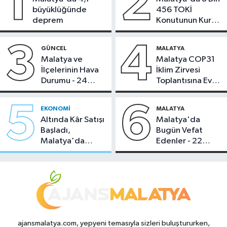
1
2
büyüklüğünde
456 TOKİ
deprem
Konutunun Kurası
Bugün Çekiliyor
3
4
GÜNCEL
MALATYA
Malatya ve
Malatya COP31
İlçelerinin Hava
İklim Zirvesi
Durumu - 24
Toplantısına Ev
Temmuz 2026
Sahipliği Yaptı
5
6
EKONOMI
MALATYA
Altında Kâr Satışı
Malatya'da
Başladı,
Bugün Vefat
Malatya'da
Edenler - 22
Makas Ne
Temmuz 2026
Durumda?
ajansmalatya.com, yepyeni temasıyla sizleri buluştururken,