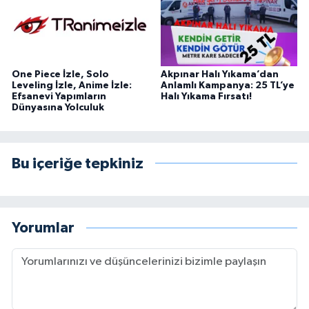
One Piece İzle, Solo
Akpınar Halı Yıkama’dan
Leveling İzle, Anime İzle:
Anlamlı Kampanya: 25 TL’ye
Efsanevi Yapımların
Halı Yıkama Fırsatı!
Dünyasına Yolculuk
Bu içeriğe tepkiniz
Yorumlar