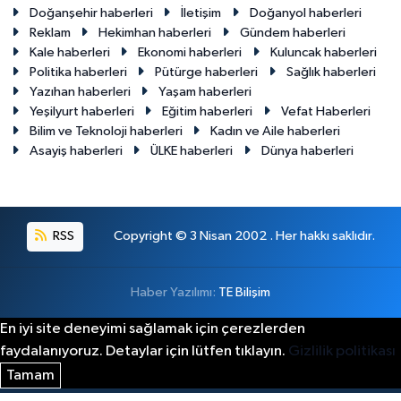
Doğanşehir haberleri
İletişim
Doğanyol haberleri
Reklam
Hekimhan haberleri
Gündem haberleri
Kale haberleri
Ekonomi haberleri
Kuluncak haberleri
Politika haberleri
Pütürge haberleri
Sağlık haberleri
Yazıhan haberleri
Yaşam haberleri
Yeşilyurt haberleri
Eğitim haberleri
Vefat Haberleri
Bilim ve Teknoloji haberleri
Kadın ve Aile haberleri
Asayiş haberleri
ÜLKE haberleri
Dünya haberleri
RSS
Copyright © 3 Nisan 2002 . Her hakkı saklıdır.
Haber Yazılımı:
TE Bilişim
En iyi site deneyimi sağlamak için çerezlerden
faydalanıyoruz. Detaylar için lütfen tıklayın.
Gizlilik politikası
Tamam