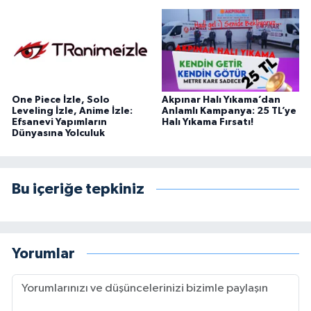
One Piece İzle, Solo
Akpınar Halı Yıkama’dan
Leveling İzle, Anime İzle:
Anlamlı Kampanya: 25 TL’ye
Efsanevi Yapımların
Halı Yıkama Fırsatı!
Dünyasına Yolculuk
Bu içeriğe tepkiniz
Yorumlar