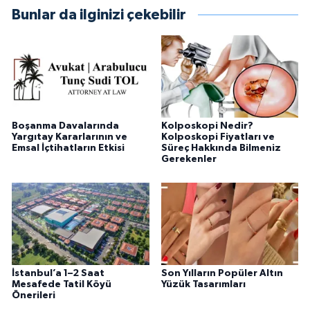
Bunlar da ilginizi çekebilir
Boşanma Davalarında
Kolposkopi Nedir?
Yargıtay Kararlarının ve
Kolposkopi Fiyatları ve
Emsal İçtihatların Etkisi
Süreç Hakkında Bilmeniz
Gerekenler
İstanbul’a 1–2 Saat
Son Yılların Popüler Altın
Mesafede Tatil Köyü
Yüzük Tasarımları
Önerileri