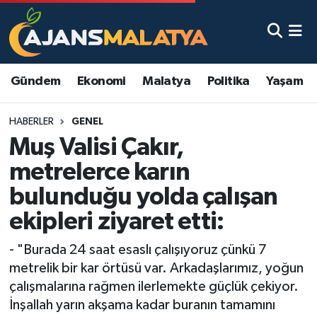
Asayiş
Malatya Nöbetçi Eczaneler
Gündem
Ekonomi
Malatya
Politika
Yaşam
Dünya
Malatya Hava Durumu
HABERLER
GENEL
Eğitim
Malatya Namaz Vakitleri
Muş Valisi Çakır,
Ekonomi
Malatya Trafik Yoğunluk Haritası
metrelerce karın
bulunduğu yolda çalışan
Gündem
TFF 3.Lig 2.Grup Puan Durumu ve Fikstür
ekipleri ziyaret etti:
Kadın
Tüm Manşetler
- "Burada 24 saat esaslı çalışıyoruz çünkü 7
metrelik bir kar örtüsü var. Arkadaşlarımız, yoğun
Kültür & Sanat
Son Dakika Haberleri
çalışmalarına rağmen ilerlemekte güçlük çekiyor.
İnşallah yarın akşama kadar buranın tamamını
Magazin
Haber Arşivi