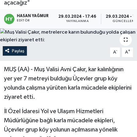
açacağız"
Politika
HASAN YAĞMUR
29.03.2024 - 17:46
29.03.2024 - 1
EDITÖR
YAYINLANMA
GÜNCELLEM
Sağlık
Spor
Paylaş
-
+
A
A
Teknoloji
MUŞ (AA) - Muş Valisi Avni Çakır, kar kalınlığının
Yaşam
yer yer 7 metreyi bulduğu Üçevler grup köy
yolunda çalışma yürüten karla mücadele ekiplerini
ziyaret etti.
İl Özel İdaresi Yol ve Ulaşım Hizmetleri
Müdürlüğüne bağlı karla mücadele ekipleri,
Üçevler grup köy yolunun açılmasına yönelik