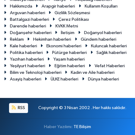
Hakkımızda
Arapgir haberleri
Kullanım Koşulları
Arguvan haberleri
Gizlilik Sözleşmesi
Battalgazi haberleri
Çerez Politikası
Darende haberleri
KVKK Metni
Doğanşehir haberleri
İletişim
Doğanyol haberleri
Reklam
Hekimhan haberleri
Gündem haberleri
Kale haberleri
Ekonomi haberleri
Kuluncak haberleri
Politika haberleri
Pütürge haberleri
Sağlık haberleri
Yazıhan haberleri
Yaşam haberleri
Yeşilyurt haberleri
Eğitim haberleri
Vefat Haberleri
Bilim ve Teknoloji haberleri
Kadın ve Aile haberleri
Asayiş haberleri
ÜLKE haberleri
Dünya haberleri
RSS
Copyright © 3 Nisan 2002 . Her hakkı saklıdır.
Haber Yazılımı:
TE Bilişim