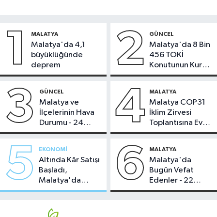
1
2
MALATYA
GÜNCEL
Malatya'da 4,1
Malatya'da 8 Bin
büyüklüğünde
456 TOKİ
deprem
Konutunun Kurası
Bugün Çekiliyor
3
4
GÜNCEL
MALATYA
Malatya ve
Malatya COP31
İlçelerinin Hava
İklim Zirvesi
Durumu - 24
Toplantısına Ev
Temmuz 2026
Sahipliği Yaptı
5
6
EKONOMI
MALATYA
Altında Kâr Satışı
Malatya'da
Başladı,
Bugün Vefat
Malatya'da
Edenler - 22
Makas Ne
Temmuz 2026
Durumda?