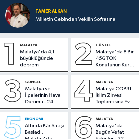
TAMER ALKAN
Milletin Cebinden Vekilin Sofrasına
1
2
MALATYA
GÜNCEL
Malatya'da 4,1
Malatya'da 8 Bin
büyüklüğünde
456 TOKİ
deprem
Konutunun Kurası
Bugün Çekiliyor
3
4
GÜNCEL
MALATYA
Malatya ve
Malatya COP31
İlçelerinin Hava
İklim Zirvesi
Durumu - 24
Toplantısına Ev
Temmuz 2026
Sahipliği Yaptı
5
6
EKONOMI
MALATYA
Altında Kâr Satışı
Malatya'da
Başladı,
Bugün Vefat
Malatya'da
Edenler - 22