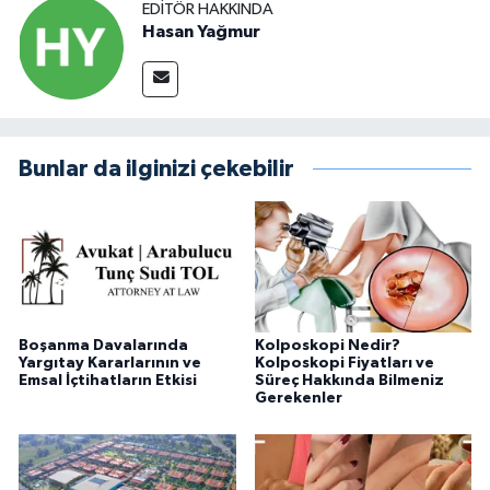
EDITÖR HAKKINDA
Hasan Yağmur
Bunlar da ilginizi çekebilir
Boşanma Davalarında
Kolposkopi Nedir?
Yargıtay Kararlarının ve
Kolposkopi Fiyatları ve
Emsal İçtihatların Etkisi
Süreç Hakkında Bilmeniz
Gerekenler