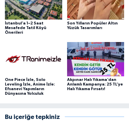
İstanbul’a 1–2 Saat
Son Yılların Popüler Altın
Mesafede Tatil Köyü
Yüzük Tasarımları
Önerileri
One Piece İzle, Solo
Akpınar Halı Yıkama’dan
Leveling İzle, Anime İzle:
Anlamlı Kampanya: 25 TL’ye
Efsanevi Yapımların
Halı Yıkama Fırsatı!
Dünyasına Yolculuk
Bu içeriğe tepkiniz