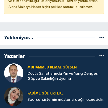
ve tüm sorumluluğu üstleniyorsunuz. Yazılan yorumlardan
Ajans Malatya Haber hiçbir şekilde sorumlu tutulamaz.
Yükleniyor...
Yazarlar
MUHAMMED KEMAL GÜLŞEN
Dövüş Sanatlarında Yin ve Yang Dengesi:
Güç ve Sakinliğin Uyumu
FADIME GÜL KIRTEKE
Sporcu, sistemin müşterisi değil; öznesidir.