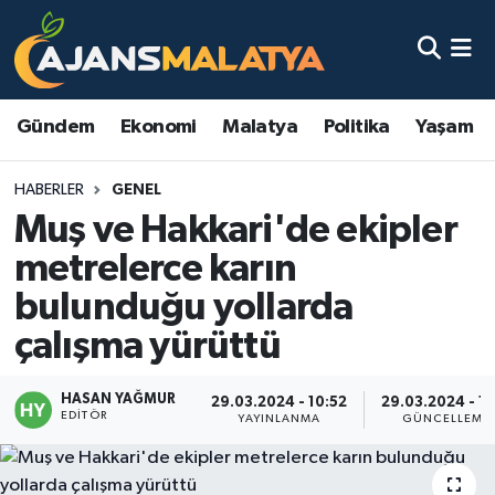
Asayiş
Malatya Nöbetçi Eczaneler
Gündem
Ekonomi
Malatya
Politika
Yaşam
Dünya
Malatya Hava Durumu
HABERLER
GENEL
Eğitim
Malatya Namaz Vakitleri
Muş ve Hakkari'de ekipler
Ekonomi
Malatya Trafik Yoğunluk Haritası
metrelerce karın
bulunduğu yollarda
Gündem
TFF 3.Lig 2.Grup Puan Durumu ve Fikstür
çalışma yürüttü
Kadın
Tüm Manşetler
HASAN YAĞMUR
29.03.2024 - 10:52
29.03.2024 - 11
EDITÖR
Kültür & Sanat
Son Dakika Haberleri
YAYINLANMA
GÜNCELLEME
Magazin
Haber Arşivi