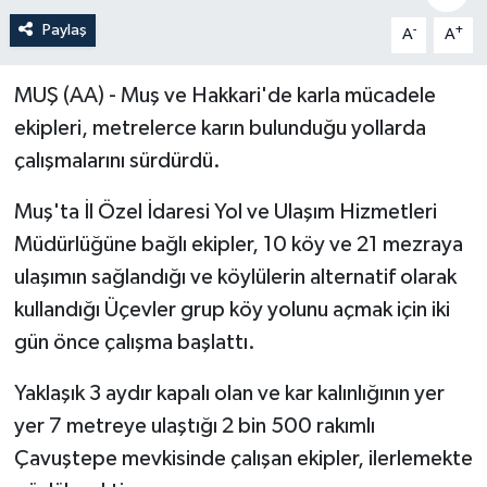
Paylaş
-
+
A
A
Politika
Sağlık
MUŞ (AA) - Muş ve Hakkari'de karla mücadele
ekipleri, metrelerce karın bulunduğu yollarda
Spor
çalışmalarını sürdürdü.
Teknoloji
Muş'ta İl Özel İdaresi Yol ve Ulaşım Hizmetleri
Müdürlüğüne bağlı ekipler, 10 köy ve 21 mezraya
Yaşam
ulaşımın sağlandığı ve köylülerin alternatif olarak
kullandığı Üçevler grup köy yolunu açmak için iki
gün önce çalışma başlattı.
Yaklaşık 3 aydır kapalı olan ve kar kalınlığının yer
yer 7 metreye ulaştığı 2 bin 500 rakımlı
Çavuştepe mevkisinde çalışan ekipler, ilerlemekte