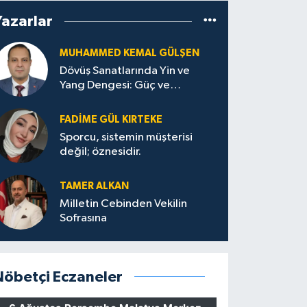
Yazarlar
MUHAMMED KEMAL GÜLŞEN
Dövüş Sanatlarında Yin ve
Yang Dengesi: Güç ve
Sakinliğin Uyumu
FADIME GÜL KIRTEKE
Sporcu, sistemin müşterisi
değil; öznesidir.
TAMER ALKAN
Milletin Cebinden Vekilin
Sofrasına
Nöbetçi Eczaneler