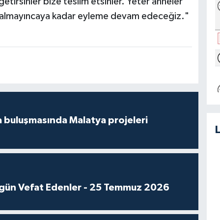
getirsinler bize teslim etsinler. Yeter anneler
a kalmayıncaya kadar eyleme devam edeceğiz."
 buluşmasında Malatya projeleri
gün Vefat Edenler - 25 Temmuz 2026