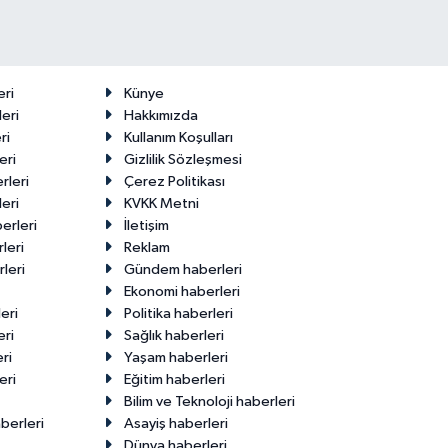
eri
Künye
eri
Hakkımızda
ri
Kullanım Koşulları
eri
Gizlilik Sözleşmesi
rleri
Çerez Politikası
eri
KVKK Metni
erleri
İletişim
leri
Reklam
leri
Gündem haberleri
Ekonomi haberleri
eri
Politika haberleri
eri
Sağlık haberleri
ri
Yaşam haberleri
eri
Eğitim haberleri
Bilim ve Teknoloji haberleri
berleri
Asayiş haberleri
Dünya haberleri