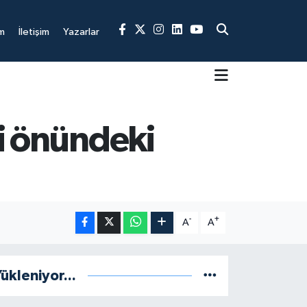
m
İletişim
Yazarlar
ti önündeki
-
+
A
A
ükleniyor...