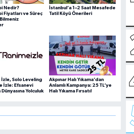
i Nedir?
İstanbul’a 1–2 Saat Mesafede
 Fiyatları ve Süreç
Tatil Köyü Önerileri
Bilmeniz
er
İzle, Solo Leveling
Akpınar Halı Yıkama’dan
e İzle: Efsanevi
Anlamlı Kampanya: 25 TL’ye
n Dünyasına Yolculuk
Halı Yıkama Fırsatı!