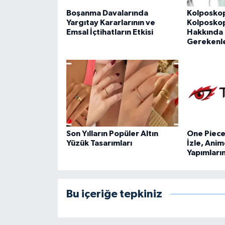
Boşanma Davalarında
Kolposkop
Yargıtay Kararlarının ve
Kolposkopi
Emsal İçtihatların Etkisi
Hakkında 
Gerekenl
Son Yılların Popüler Altın
One Piece 
Yüzük Tasarımları
İzle, Anim
Yapımları
Bu içeriğe tepkiniz