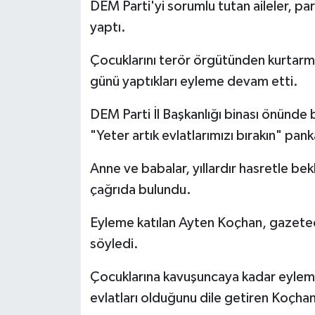
DEM Parti'yi sorumlu tutan aileler, par
Politika
yaptı.
Çocuklarını terör örgütünden kurtarma
Sağlık
günü yaptıkları eyleme devam etti.
Spor
DEM Parti İl Başkanlığı binası önünde b
Teknoloji
"Yeter artık evlatlarımızı bırakın" panka
Anne ve babalar, yıllardır hasretle bekl
Yaşam
çağrıda bulundu.
Eyleme katılan Ayten Koçhan, gazeteci
söyledi.
Çocuklarına kavuşuncaya kadar eyleme
evlatları olduğunu dile getiren Koçha