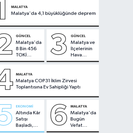
1
MALATYA
Malatya'da 4,1 büyüklüğünde deprem
2
3
GÜNCEL
GÜNCEL
Malatya'da
Malatya ve
8 Bin 456
İlçelerinin
TOKİ
Hava
Konutunun
Durumu -
Kurası
24
4
Bugün
Temmuz
MALATYA
Çekiliyor
2026
Malatya COP31 İklim Zirvesi
Toplantısına Ev Sahipliği Yaptı
5
6
EKONOMI
MALATYA
Altında Kâr
Malatya'da
Satışı
Bugün
Başladı,
Vefat
Malatya'da
Edenler -