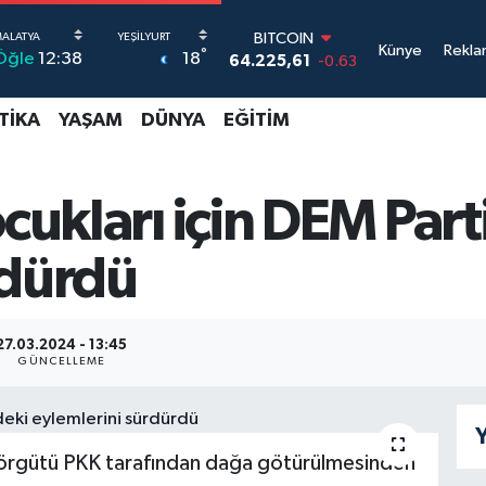
BITCOIN
Künye
Rekla
°
18
Öğle
12:38
64.225,61
-0.63
DOLAR
47,7143
0.16
TIKA
YAŞAM
DÜNYA
EĞITIM
EURO
55,0317
-0.02
STERLİN
64,2463
0.07
ocukları için DEM Par
GRAM ALTIN
6510.40
0.45
rdürdü
BİST100
13.799
70
27.03.2024 - 13:45
GÜNCELLEME
Y
 örgütü PKK tarafından dağa götürülmesinden