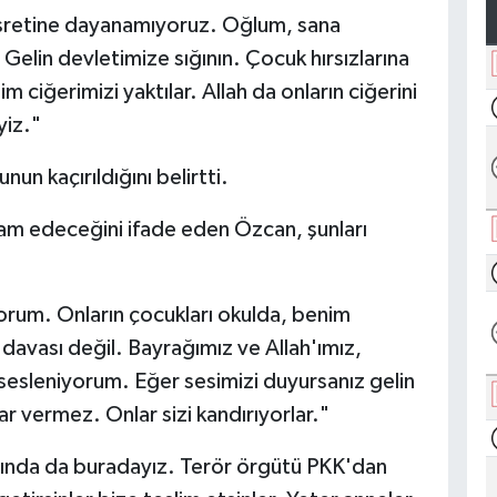
hasretine dayanamıyoruz. Oğlum, sana
Gelin devletimize sığının. Çocuk hırsızlarına
 ciğerimizi yaktılar. Allah da onların ciğerini
yiz."
un kaçırıldığını belirtti.
m edeceğini ifade eden Özcan, şunları
orum. Onların çocukları okulda, benim
avası değil. Bayrağımız ve Allah'ımız,
sleniyorum. Eğer sesimizi duyursanız gelin
ar vermez. Onlar sizi kandırıyorlar."
ında da buradayız. Terör örgütü PKK'dan