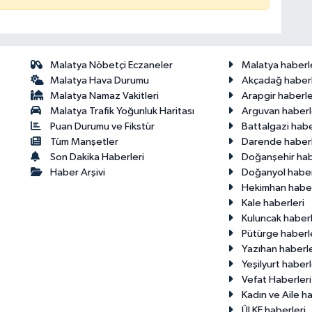
Malatya Nöbetçi Eczaneler
Malatya haberl
Malatya Hava Durumu
Akçadağ haberl
Malatya Namaz Vakitleri
Arapgir haberle
Malatya Trafik Yoğunluk Haritası
Arguvan haberl
Puan Durumu ve Fikstür
Battalgazi habe
Tüm Manşetler
Darende haberl
Son Dakika Haberleri
Doğanşehir hab
Haber Arşivi
Doğanyol haber
Hekimhan haber
Kale haberleri
Kuluncak haberl
Pütürge haberl
Yazıhan haberle
Yeşilyurt haberl
Vefat Haberleri
Kadın ve Aile ha
ÜLKE haberleri