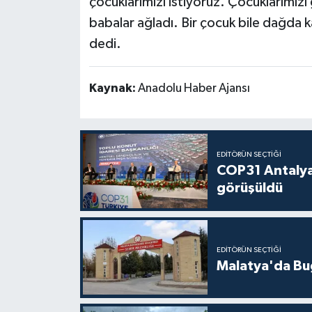
çocuklarımızı istiyoruz. Çocuklarımızı 
babalar ağladı. Bir çocuk bile dağd
dedi.
Kaynak:
Anadolu Haber Ajansı
EDITÖRÜN SEÇTIĞI
COP31 Antalya
görüşüldü
EDITÖRÜN SEÇTIĞI
Malatya'da Bu