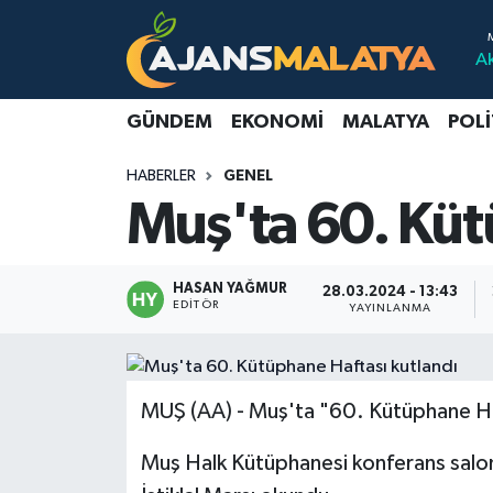
A
Asayiş
Malatya Nöbetçi Eczaneler
GÜNDEM
EKONOMI
MALATYA
POLI
Dünya
Malatya Hava Durumu
HABERLER
GENEL
Eğitim
Malatya Namaz Vakitleri
Muş'ta 60. Küt
Ekonomi
Malatya Trafik Yoğunluk Haritası
HASAN YAĞMUR
28.03.2024 - 13:43
Gündem
TFF 3.Lig 2.Grup Puan Durumu ve Fikstür
EDITÖR
YAYINLANMA
Kadın
Tüm Manşetler
MUŞ (AA) - Muş'ta "60. Kütüphane Haf
Kültür & Sanat
Son Dakika Haberleri
Muş Halk Kütüphanesi konferans salo
Magazin
Haber Arşivi