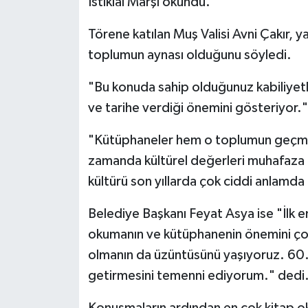
İstiklal Marşı okundu.
Politika
Törene katılan Muş Valisi Avni Çakır, 
toplumun aynası olduğunu söyledi.
Sağlık
"Bu konuda sahip olduğunuz kabiliyetle
Spor
ve tarihe verdiği önemini gösteriyor." 
Teknoloji
"Kütüphaneler hem o toplumun geçmiş
zamanda kültürel değerleri muhafaza
Yaşam
kültürü son yıllarda çok ciddi anlamda 
Belediye Başkanı Feyat Asya ise "İlk e
okumanın ve kütüphanenin önemini çok
olmanın da üzüntüsünü yaşıyoruz. 60. 
getirmesini temenni ediyorum." dedi
Konuşmaların ardından en çok kitap ok