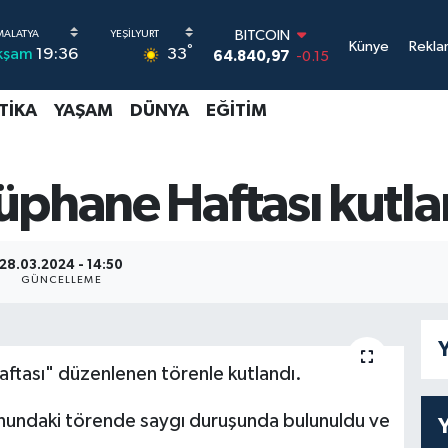
BITCOIN
Künye
Rekla
°
33
kşam
19:36
64.840,97
-0.15
DOLAR
47,7436
0.18
TIKA
YAŞAM
DÜNYA
EĞITIM
EURO
55,2510
0.32
STERLİN
64,4811
0.38
üphane Haftası kutla
GRAM ALTIN
6660.55
0
BİST100
28.03.2024 - 14:50
13.779
-14
GÜNCELLEME
Y
tası" düzenlenen törenle kutlandı.
nundaki törende saygı duruşunda bulunuldu ve