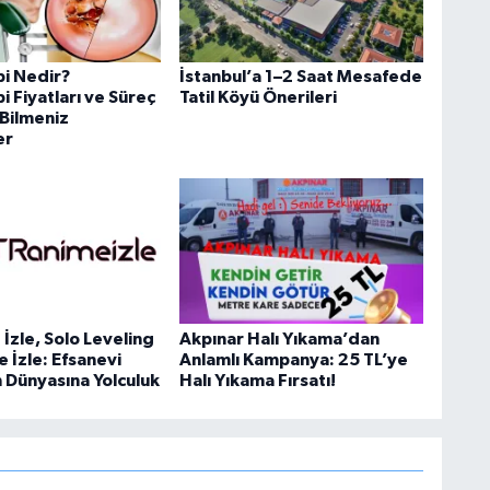
i Nedir?
İstanbul’a 1–2 Saat Mesafede
 Fiyatları ve Süreç
Tatil Köyü Önerileri
Bilmeniz
er
İzle, Solo Leveling
Akpınar Halı Yıkama’dan
e İzle: Efsanevi
Anlamlı Kampanya: 25 TL’ye
n Dünyasına Yolculuk
Halı Yıkama Fırsatı!