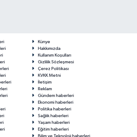
eri
Künye
eri
Hakkımızda
ri
Kullanım Koşulları
eri
Gizlilik Sözleşmesi
rleri
Çerez Politikası
eri
KVKK Metni
erleri
İletişim
leri
Reklam
leri
Gündem haberleri
Ekonomi haberleri
eri
Politika haberleri
eri
Sağlık haberleri
ri
Yaşam haberleri
eri
Eğitim haberleri
Bilim ve Teknoloji haberleri