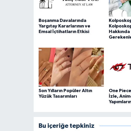
Boşanma Davalarında
Kolposkop
Yargıtay Kararlarının ve
Kolposkopi
Emsal İçtihatların Etkisi
Hakkında 
Gerekenl
Son Yılların Popüler Altın
One Piece 
Yüzük Tasarımları
İzle, Anim
Yapımları
Bu içeriğe tepkiniz