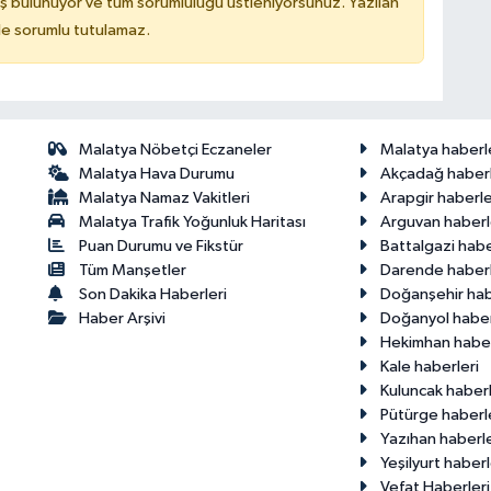
ş bulunuyor ve tüm sorumluluğu üstleniyorsunuz. Yazılan
de sorumlu tutulamaz.
Malatya Nöbetçi Eczaneler
Malatya haberl
Malatya Hava Durumu
Akçadağ haberl
Malatya Namaz Vakitleri
Arapgir haberle
Malatya Trafik Yoğunluk Haritası
Arguvan haberl
Puan Durumu ve Fikstür
Battalgazi habe
Tüm Manşetler
Darende haberl
Son Dakika Haberleri
Doğanşehir hab
Haber Arşivi
Doğanyol haber
Hekimhan haber
Kale haberleri
Kuluncak haberl
Pütürge haberl
Yazıhan haberle
Yeşilyurt haberl
Vefat Haberleri