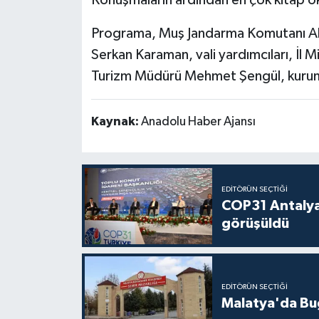
Programa, Muş Jandarma Komutanı Al
Serkan Karaman, vali yardımcıları, İl M
Turizm Müdürü Mehmet Şengül, kurum a
Kaynak:
Anadolu Haber Ajansı
EDITÖRÜN SEÇTIĞI
COP31 Antalya
görüşüldü
EDITÖRÜN SEÇTIĞI
Malatya'da Bu