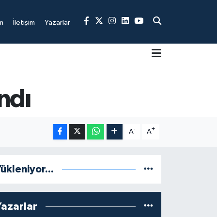
m
İletişim
Yazarlar
ndı
-
+
A
A
ükleniyor...
Yazarlar