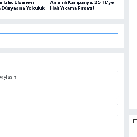
e İzle: Efsanevi
Anlamlı Kampanya: 25 TL’ye
n Dünyasına Yolculuk
Halı Yıkama Fırsatı!