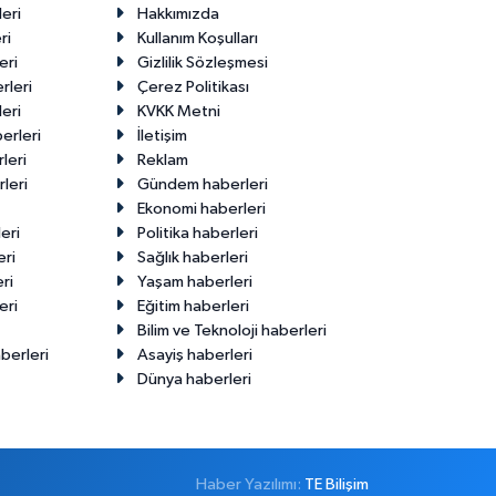
eri
Hakkımızda
ri
Kullanım Koşulları
eri
Gizlilik Sözleşmesi
rleri
Çerez Politikası
eri
KVKK Metni
erleri
İletişim
leri
Reklam
leri
Gündem haberleri
Ekonomi haberleri
eri
Politika haberleri
eri
Sağlık haberleri
ri
Yaşam haberleri
eri
Eğitim haberleri
Bilim ve Teknoloji haberleri
berleri
Asayiş haberleri
Dünya haberleri
Haber Yazılımı:
TE Bilişim