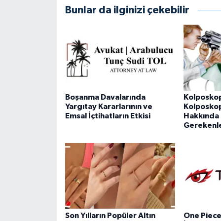
Bunlar da ilginizi çekebilir
Boşanma Davalarında
Kolposkop
Yargıtay Kararlarının ve
Kolposkopi
Emsal İçtihatların Etkisi
Hakkında 
Gerekenl
Son Yılların Popüler Altın
One Piece 