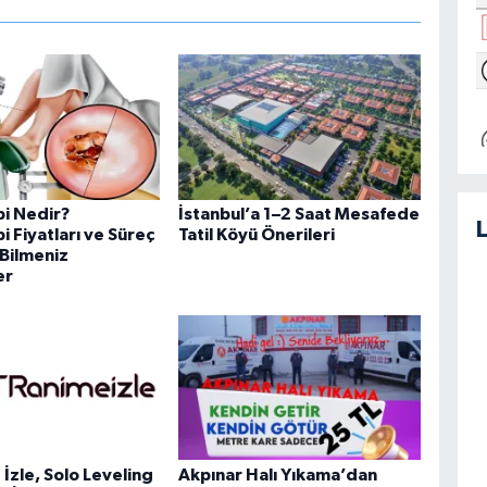
i Nedir?
İstanbul’a 1–2 Saat Mesafede
 Fiyatları ve Süreç
Tatil Köyü Önerileri
Bilmeniz
er
İzle, Solo Leveling
Akpınar Halı Yıkama’dan