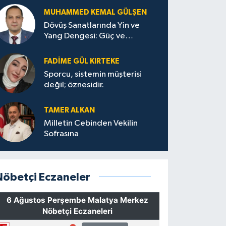
MUHAMMED KEMAL GÜLŞEN
Dövüş Sanatlarında Yin ve
Yang Dengesi: Güç ve
Sakinliğin Uyumu
FADIME GÜL KIRTEKE
Sporcu, sistemin müşterisi
değil; öznesidir.
TAMER ALKAN
Milletin Cebinden Vekilin
Sofrasına
Nöbetçi Eczaneler