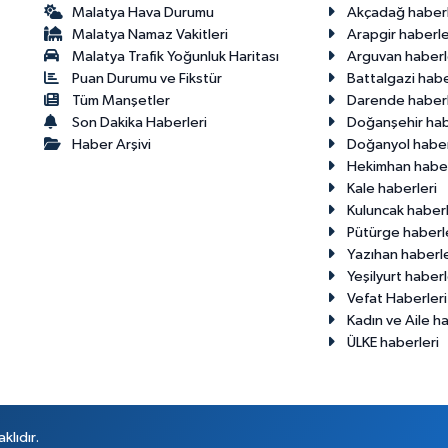
Malatya Hava Durumu
Akçadağ haberl
Malatya Namaz Vakitleri
Arapgir haberle
Malatya Trafik Yoğunluk Haritası
Arguvan haberl
Puan Durumu ve Fikstür
Battalgazi habe
Tüm Manşetler
Darende haberl
Son Dakika Haberleri
Doğanşehir hab
Haber Arşivi
Doğanyol haber
Hekimhan haber
Kale haberleri
Kuluncak haberl
Pütürge haberl
Yazıhan haberle
Yeşilyurt haberl
Vefat Haberleri
Kadın ve Aile ha
ÜLKE haberleri
klıdır.