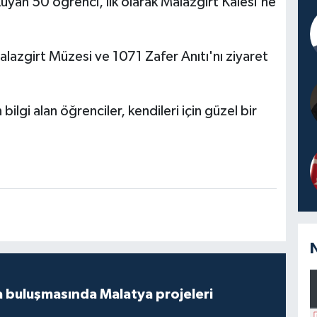
yan 50 öğrenci, ilk olarak Malazgirt Kalesi'ne
lazgirt Müzesi ve 1071 Zafer Anıtı'nı ziyaret
ilgi alan öğrenciler, kendileri için güzel bir
 buluşmasında Malatya projeleri