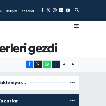
m
İletişim
Yazarlar
erleri gezdi
-
+
A
A
ükleniyor...
Yazarlar