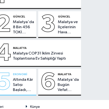
2
3
GÜNCEL
GÜNCEL
Malatya'da
Malatya ve
8 Bin 456
İlçelerinin
TOKİ
Hava
Konutunun
Durumu -
Kurası
24
4
Bugün
Temmuz
MALATYA
Çekiliyor
2026
Malatya COP31 İklim Zirvesi
Toplantısına Ev Sahipliği Yaptı
5
6
EKONOMI
MALATYA
Altında Kâr
Malatya'da
Satışı
Bugün
Başladı,
Vefat
Malatya'da
Edenler -
Makas Ne
22 Temmuz
Durumda?
2026
eri
Künye