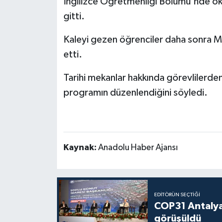
İngilizce Öğretmenliği Bölümü'nde oku
gitti.
Politika
Kaleyi gezen öğrenciler daha sonra Ma
Sağlık
etti.
Spor
Tarihi mekanlar hakkında görevlilerden b
programın düzenlendiğini söyledi.
Teknoloji
Yaşam
Kaynak:
Anadolu Haber Ajansı
EDITÖRÜN SEÇTIĞI
COP31 Antalya
görüşüldü