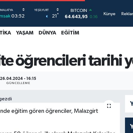
BITCOIN
Künye
Rekla
°
21
İmsak
03:52
64.643,95
0.16
DOLAR
47,6704
0
TIKA
YAŞAM
DÜNYA
EĞITIM
EURO
55,0406
-0.08
STERLİN
64,2143
0
e öğrencileri tarihi y
GRAM ALTIN
6500.87
0.12
BİST100
26.04.2024 - 16:15
13.799
70
GÜNCELLEME
Y
inde eğitim gören öğrenciler, Malazgirt