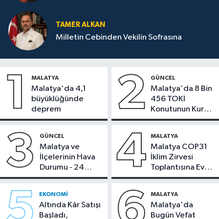
TAMER ALKAN
Milletin Cebinden Vekilin Sofrasına
1
2
MALATYA
GÜNCEL
Malatya'da 4,1
Malatya'da 8 Bin
büyüklüğünde
456 TOKİ
deprem
Konutunun Kurası
Bugün Çekiliyor
3
4
GÜNCEL
MALATYA
Malatya ve
Malatya COP31
İlçelerinin Hava
İklim Zirvesi
Durumu - 24
Toplantısına Ev
Temmuz 2026
Sahipliği Yaptı
5
6
EKONOMI
MALATYA
Altında Kâr Satışı
Malatya'da
Başladı,
Bugün Vefat