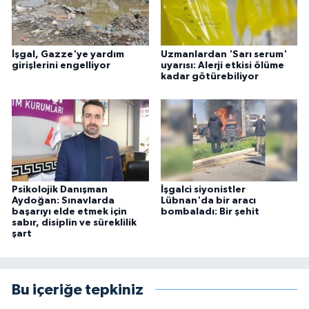
İşgal, Gazze'ye yardım
Uzmanlardan 'Sarı serum'
girişlerini engelliyor
uyarısı: Alerji etkisi ölüme
kadar götürebiliyor
Psikolojik Danışman
İşgalci siyonistler
Aydoğan: Sınavlarda
Lübnan'da bir aracı
başarıyı elde etmek için
bombaladı: Bir şehit
sabır, disiplin ve süreklilik
şart
Bu içeriğe tepkiniz