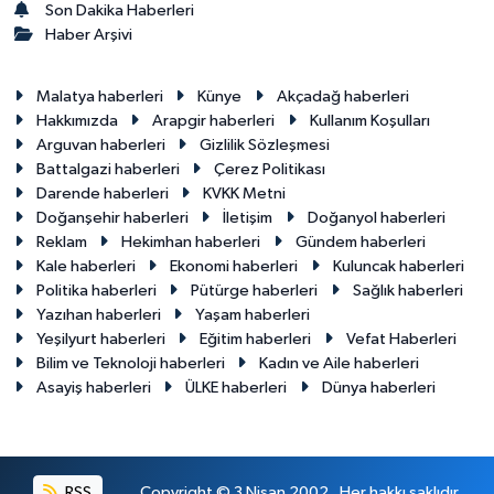
Son Dakika Haberleri
Haber Arşivi
Malatya haberleri
Künye
Akçadağ haberleri
Hakkımızda
Arapgir haberleri
Kullanım Koşulları
Arguvan haberleri
Gizlilik Sözleşmesi
Battalgazi haberleri
Çerez Politikası
Darende haberleri
KVKK Metni
Doğanşehir haberleri
İletişim
Doğanyol haberleri
Reklam
Hekimhan haberleri
Gündem haberleri
Kale haberleri
Ekonomi haberleri
Kuluncak haberleri
Politika haberleri
Pütürge haberleri
Sağlık haberleri
Yazıhan haberleri
Yaşam haberleri
Yeşilyurt haberleri
Eğitim haberleri
Vefat Haberleri
Bilim ve Teknoloji haberleri
Kadın ve Aile haberleri
Asayiş haberleri
ÜLKE haberleri
Dünya haberleri
RSS
Copyright © 3 Nisan 2002 . Her hakkı saklıdır.