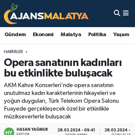
Asayiş
Malatya Nöbetçi Eczaneler
Gündem
Ekonomi
Malatya
Politika
Yaşam
Dünya
Malatya Hava Durumu
HABERLER
Eğitim
Malatya Namaz Vakitleri
Opera sanatının kadınları
Ekonomi
Malatya Trafik Yoğunluk Haritası
bu etkinlikte buluşacak
Gündem
TFF 3.Lig 2.Grup Puan Durumu ve Fikstür
AKM Kahve Konserleri'nde opera sanatının
unutulmaz kadın karakterlerinin hikayeleri ve
Kadın
Tüm Manşetler
yoğun duyguları, Türk Telekom Opera Salonu
Fuayede gerçekleşecek özel bir etkinlikle
Kültür & Sanat
Son Dakika Haberleri
müzikseverlerle buluşacak
HASAN YAĞMUR
Magazin
Haber Arşivi
28.03.2024 - 09:41
28.03.2024 - 0
EDITÖR
YAYINLANMA
GÜNCELLEM