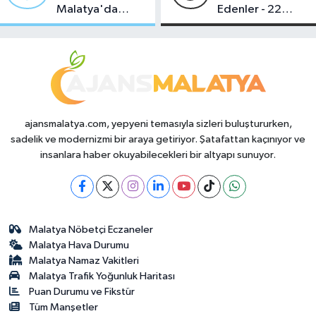
Malatya'da
Edenler - 22
Makas Ne
Temmuz 2026
Durumda?
ajansmalatya.com, yepyeni temasıyla sizleri buluştururken,
sadelik ve modernizmi bir araya getiriyor. Şatafattan kaçınıyor ve
insanlara haber okuyabilecekleri bir altyapı sunuyor.
Malatya Nöbetçi Eczaneler
Malatya Hava Durumu
Malatya Namaz Vakitleri
Malatya Trafik Yoğunluk Haritası
Puan Durumu ve Fikstür
Tüm Manşetler