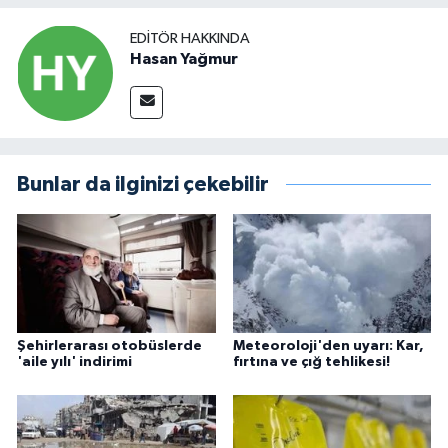
EDITÖR HAKKINDA
Hasan Yağmur
Bunlar da ilginizi çekebilir
Şehirlerarası otobüslerde
Meteoroloji'den uyarı: Kar,
'aile yılı' indirimi
fırtına ve çığ tehlikesi!