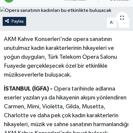
Politika
Paylaş
-
+
A
A
Sağlık
AKM Kahve Konserleri'nde opera sanatının
Spor
unutulmaz kadın karakterlerinin hikayeleri ve
Teknoloji
yoğun duyguları, Türk Telekom Opera Salonu
Fuayede gerçekleşecek özel bir etkinlikle
Yaşam
müzikseverlerle buluşacak.
İSTANBUL (İGFA) -
Opera tarihinde adlarına
eserler yazılan ya da hikayenin akışını yönlendiren
Carmen, Mimi, Violetta, Gilda, Musetta,
Charlotte ve daha pek çok kadın karakterlerin
hikayeleri, müzik ve sahne sanatının harmanlandığı