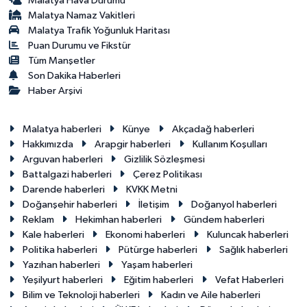
Malatya Hava Durumu
Malatya Namaz Vakitleri
Malatya Trafik Yoğunluk Haritası
Puan Durumu ve Fikstür
Tüm Manşetler
Son Dakika Haberleri
Haber Arşivi
Malatya haberleri
Künye
Akçadağ haberleri
Hakkımızda
Arapgir haberleri
Kullanım Koşulları
Arguvan haberleri
Gizlilik Sözleşmesi
Battalgazi haberleri
Çerez Politikası
Darende haberleri
KVKK Metni
Doğanşehir haberleri
İletişim
Doğanyol haberleri
Reklam
Hekimhan haberleri
Gündem haberleri
Kale haberleri
Ekonomi haberleri
Kuluncak haberleri
Politika haberleri
Pütürge haberleri
Sağlık haberleri
Yazıhan haberleri
Yaşam haberleri
Yeşilyurt haberleri
Eğitim haberleri
Vefat Haberleri
Bilim ve Teknoloji haberleri
Kadın ve Aile haberleri