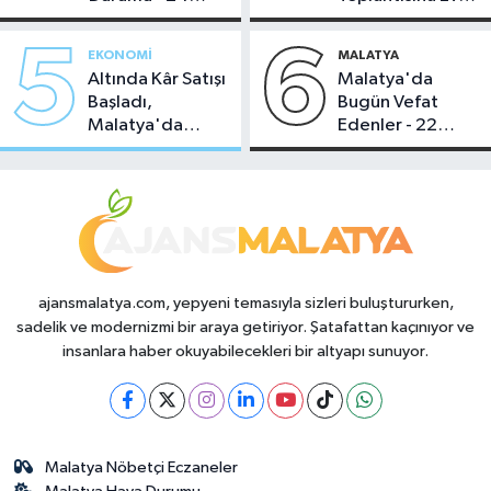
Temmuz 2026
Sahipliği Yaptı
5
6
EKONOMI
MALATYA
Altında Kâr Satışı
Malatya'da
Başladı,
Bugün Vefat
Malatya'da
Edenler - 22
Makas Ne
Temmuz 2026
Durumda?
ajansmalatya.com, yepyeni temasıyla sizleri buluştururken,
sadelik ve modernizmi bir araya getiriyor. Şatafattan kaçınıyor ve
insanlara haber okuyabilecekleri bir altyapı sunuyor.
Malatya Nöbetçi Eczaneler