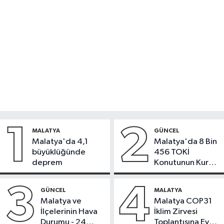
1
2
MALATYA
GÜNCEL
Malatya'da 4,1
Malatya'da 8 Bin
büyüklüğünde
456 TOKİ
deprem
Konutunun Kurası
Bugün Çekiliyor
3
4
GÜNCEL
MALATYA
Malatya ve
Malatya COP31
İlçelerinin Hava
İklim Zirvesi
Durumu - 24
Toplantısına Ev