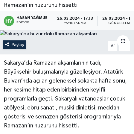
Ramazan’ın huzurunu hissetti
Politika
HASAN YAĞMUR
26.03.2024 - 17:13
26.03.2024 - 17
EDITÖR
YAYINLANMA
GÜNCELLEME
Sağlık
Spor
Paylaş
-
+
A
A
Teknoloji
Sakarya’da Ramazan akşamlarının tadı,
Büyükşehir buluşmalarıyla güzelleşiyor. Atatürk
Yaşam
Bulvarı’nda açılan geleneksel sokakta hafta sonu,
her kesime hitap eden birbirinden keyifli
programlarla geçti. Sakaryalı vatandaşlar çocuk
atölyesi, ebru sanatı, musiki dinletisi, meddah
gösterisi ve semazen gösterisi programlarıyla
Ramazan’ın huzurunu hissetti.