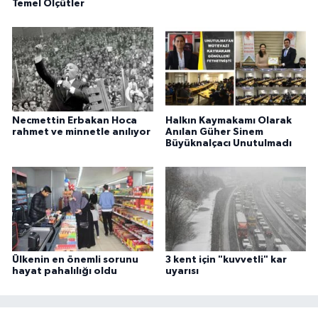
Temel Ölçütler
Necmettin Erbakan Hoca
Halkın Kaymakamı Olarak
rahmet ve minnetle anılıyor
Anılan Güher Sinem
Büyüknalçacı Unutulmadı
Ülkenin en önemli sorunu
3 kent için "kuvvetli" kar
hayat pahalılığı oldu
uyarısı