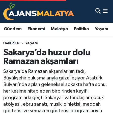
Asayiş
Malatya Nöbetçi Eczaneler
Gündem
Ekonomi
Malatya
Politika
Yaşam
Dünya
Malatya Hava Durumu
HABERLER
YAŞAM
Eğitim
Malatya Namaz Vakitleri
Sakarya’da huzur dolu
Ekonomi
Malatya Trafik Yoğunluk Haritası
Ramazan akşamları
Gündem
TFF 3.Lig 2.Grup Puan Durumu ve Fikstür
Sakarya’da Ramazan akşamlarının tadı,
Büyükşehir buluşmalarıyla güzelleşiyor Atatürk
Kadın
Tüm Manşetler
Bulvarı’nda açılan geleneksel sokakta hafta sonu,
her kesime hitap eden birbirinden keyifli
Kültür & Sanat
Son Dakika Haberleri
programlarla geçti Sakaryalı vatandaşlar çocuk
atölyesi, ebru sanatı, musiki dinletisi, meddah
Magazin
Haber Arşivi
gösterisi ve semazen gösterisi programlarıyla