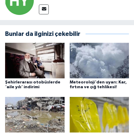
Bunlar da ilginizi çekebilir
Şehirlerarası otobüslerde
Meteoroloji'den uyarı: Kar,
'aile yılı' indirimi
fırtına ve çığ tehlikesi!