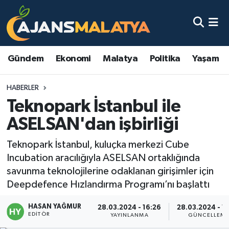
Asayiş
Malatya Nöbetçi Eczaneler
Gündem
Ekonomi
Malatya
Politika
Yaşam
Dünya
Malatya Hava Durumu
HABERLER
Eğitim
Malatya Namaz Vakitleri
Teknopark İstanbul ile
Ekonomi
Malatya Trafik Yoğunluk Haritası
ASELSAN'dan işbirliği
Gündem
TFF 3.Lig 2.Grup Puan Durumu ve Fikstür
Teknopark İstanbul, kuluçka merkezi Cube
Incubation aracılığıyla ASELSAN ortaklığında
Kadın
Tüm Manşetler
savunma teknolojilerine odaklanan girişimler için
Deepdefence Hızlandırma Programı’nı başlattı
Kültür & Sanat
Son Dakika Haberleri
HASAN YAĞMUR
28.03.2024 - 16:26
28.03.2024 - 1
EDITÖR
YAYINLANMA
GÜNCELLEM
Magazin
Haber Arşivi