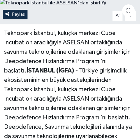
Politika
Paylaş
-
+
A
A
Sağlık
Teknopark İstanbul, kuluçka merkezi Cube
Incubation aracılığıyla ASELSAN ortaklığında
Spor
savunma teknolojilerine odaklanan girişimler için
Teknoloji
Deepdefence Hızlandırma Programı’nı
başlattı.
İSTANBUL (İGFA) -
Türkiye girişimcilik
Yaşam
ekosisteminin en büyük destekçilerinden
Teknopark İstanbul, kuluçka merkezi Cube
Incubation aracılığıyla ASELSAN ortaklığında
savunma teknolojilerine odaklanan girişimler için
Deepdefence Hızlandırma Programı’nı başlattı.
Deepdefence, Savunma teknolojileri alanında ya
da savunma teknolojilerine uyarlanabilecek