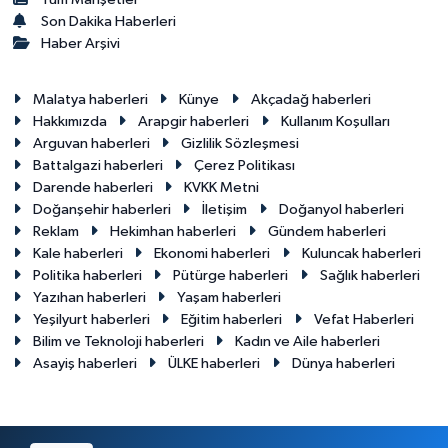
Son Dakika Haberleri
Haber Arşivi
Malatya haberleri
Künye
Akçadağ haberleri
Hakkımızda
Arapgir haberleri
Kullanım Koşulları
Arguvan haberleri
Gizlilik Sözleşmesi
Battalgazi haberleri
Çerez Politikası
Darende haberleri
KVKK Metni
Doğanşehir haberleri
İletişim
Doğanyol haberleri
Reklam
Hekimhan haberleri
Gündem haberleri
Kale haberleri
Ekonomi haberleri
Kuluncak haberleri
Politika haberleri
Pütürge haberleri
Sağlık haberleri
Yazıhan haberleri
Yaşam haberleri
Yeşilyurt haberleri
Eğitim haberleri
Vefat Haberleri
Bilim ve Teknoloji haberleri
Kadın ve Aile haberleri
Asayiş haberleri
ÜLKE haberleri
Dünya haberleri