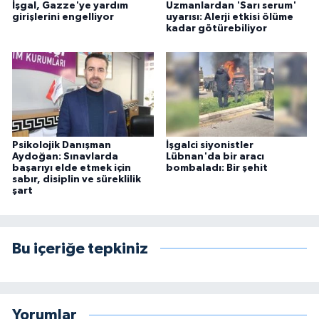
İşgal, Gazze'ye yardım
Uzmanlardan 'Sarı serum'
girişlerini engelliyor
uyarısı: Alerji etkisi ölüme
kadar götürebiliyor
Psikolojik Danışman
İşgalci siyonistler
Aydoğan: Sınavlarda
Lübnan'da bir aracı
başarıyı elde etmek için
bombaladı: Bir şehit
sabır, disiplin ve süreklilik
şart
Bu içeriğe tepkiniz
Yorumlar