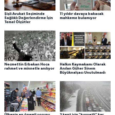
Şişli Avukat Seçiminde
11 yıldır davaya bakacak
Sağlıklı Değerlendirme İçin
mahkeme bulamıyor
Temel Ölçütler
Necmettin Erbakan Hoca
Halkın Kaymakamı Olarak
rahmet ve minnetle anılıyor
Anılan Güher Sinem
Büyüknalçacı Unutulmadı
Ülkenin en önemli sorunu
3 kent için "kuvvetli" kar