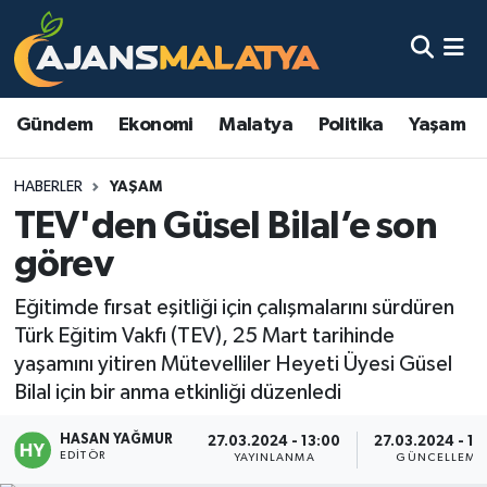
Asayiş
Malatya Nöbetçi Eczaneler
Gündem
Ekonomi
Malatya
Politika
Yaşam
Dünya
Malatya Hava Durumu
HABERLER
YAŞAM
Eğitim
Malatya Namaz Vakitleri
TEV'den Güsel Bilal’e son
Ekonomi
Malatya Trafik Yoğunluk Haritası
görev
Gündem
TFF 3.Lig 2.Grup Puan Durumu ve Fikstür
Eğitimde fırsat eşitliği için çalışmalarını sürdüren
Türk Eğitim Vakfı (TEV), 25 Mart tarihinde
Kadın
Tüm Manşetler
yaşamını yitiren Mütevelliler Heyeti Üyesi Güsel
Bilal için bir anma etkinliği düzenledi
Kültür & Sanat
Son Dakika Haberleri
HASAN YAĞMUR
27.03.2024 - 13:00
27.03.2024 - 13
EDITÖR
YAYINLANMA
GÜNCELLEME
Magazin
Haber Arşivi