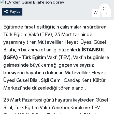
Politika
Paylaş
-
+
A
A
Sağlık
Eğitimde fırsat eşitliği için çalışmalarını sürdüren
Türk Eğitim Vakfı (TEV), 25 Mart tarihinde
Spor
yaşamını yitiren Mütevelliler Heyeti Üyesi Güsel
Teknoloji
Bilal için bir anma etkinliği düzenledi.
İSTANBUL
(İGFA) -
Türk Eğitim Vakfı (TEV), Vakfın bugünlere
Yaşam
gelmesinde büyük emeği geçen ve sayısız
bursiyerin hayatına dokunan Mütevelliler Heyeti
Üyesi Güsel Bilal, Şişli Cemil Candaş Kent Kültür
Merkezi'nde düzenlediği törenle andı.
25 Mart Pazartesi günü hayatını kaybeden Güsel
Bilal, Türk Eğitim Vakfı Yönetim Kurulu ve TEV