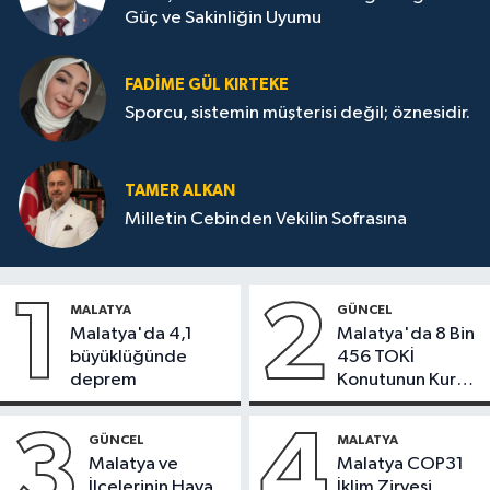
Güç ve Sakinliğin Uyumu
FADIME GÜL KIRTEKE
Sporcu, sistemin müşterisi değil; öznesidir.
TAMER ALKAN
Milletin Cebinden Vekilin Sofrasına
1
2
MALATYA
GÜNCEL
Malatya'da 4,1
Malatya'da 8 Bin
büyüklüğünde
456 TOKİ
deprem
Konutunun Kurası
Bugün Çekiliyor
3
4
GÜNCEL
MALATYA
Malatya ve
Malatya COP31
İlçelerinin Hava
İklim Zirvesi