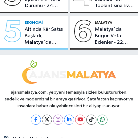
Durumu - 24
Toplantısına Ev
Temmuz 2026
Sahipliği Yaptı
5
6
EKONOMI
MALATYA
Altında Kâr Satışı
Malatya'da
Başladı,
Bugün Vefat
Malatya'da
Edenler - 22
Makas Ne
Temmuz 2026
Durumda?
ajansmalatya.com, yepyeni temasıyla sizleri buluştururken,
sadelik ve modernizmi bir araya getiriyor. Şatafattan kaçınıyor ve
insanlara haber okuyabilecekleri bir altyapı sunuyor.