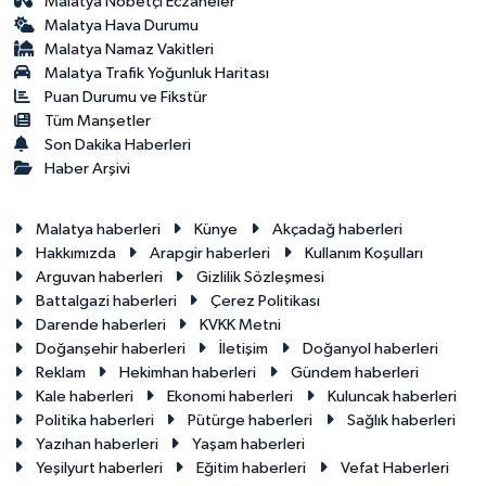
Malatya Nöbetçi Eczaneler
Malatya Hava Durumu
Malatya Namaz Vakitleri
Malatya Trafik Yoğunluk Haritası
Puan Durumu ve Fikstür
Tüm Manşetler
Son Dakika Haberleri
Haber Arşivi
Malatya haberleri
Künye
Akçadağ haberleri
Hakkımızda
Arapgir haberleri
Kullanım Koşulları
Arguvan haberleri
Gizlilik Sözleşmesi
Battalgazi haberleri
Çerez Politikası
Darende haberleri
KVKK Metni
Doğanşehir haberleri
İletişim
Doğanyol haberleri
Reklam
Hekimhan haberleri
Gündem haberleri
Kale haberleri
Ekonomi haberleri
Kuluncak haberleri
Politika haberleri
Pütürge haberleri
Sağlık haberleri
Yazıhan haberleri
Yaşam haberleri
Yeşilyurt haberleri
Eğitim haberleri
Vefat Haberleri