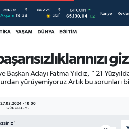
65.130,04
1.2
DOLAR
Künye
Rekla
°
33
Akşam
19:38
47,7069
0.17
EURO
55,0265
0.01
TIKA
YAŞAM
DÜNYA
EĞITIM
STERLİN
64,1897
0.02
GRAM ALTIN
6618.49
2.12
aşarısızlıklarınızı g
BİST100
13.887
64
ye Başkan Adayı Fatma Yıldız, “ 21 Yüzyıl
rdan yürüyemiyoruz Artık bu sorunları bizi
27.03.2024 - 10:00
GÜNCELLEME
Y