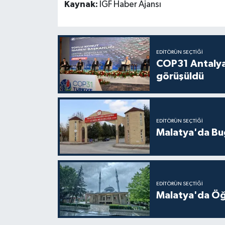
Kaynak:
İGF Haber Ajansı
EDITÖRÜN SEÇTIĞI
COP31 Antalya
görüşüldü
EDITÖRÜN SEÇTIĞI
Malatya'da Bu
EDITÖRÜN SEÇTIĞI
Malatya'da Öğ