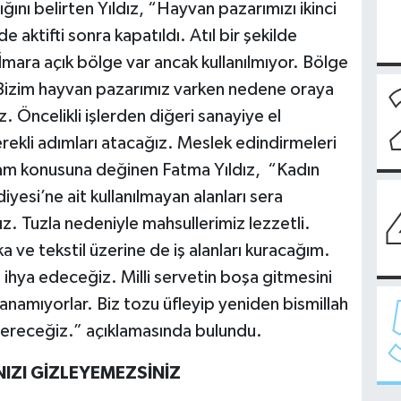
ını belirten Yıldız, “Hayvan pazarımızı ikinci
 aktifti sonra kapatıldı. Atıl bir şekilde
mara açık bölge var ancak kullanılmıyor. Bölge
r. Bizim hayvan pazarımız varken nedene oraya
. Öncelikli işlerden diğeri sanayiye el
erekli adımları atacağız. Meslek edindirmeleri
dam konusuna değinen Fatma Yıldız, “Kadın
yesi’ne ait kullanılmayan alanları sera
ız. Tuzla nedeniyle mahsullerimiz lezzetli.
 ve tekstil üzerine de iş alanları kuracağım.
a ihya edeceğiz. Milli servetin boşa gitmesini
lanamıyorlar. Biz tozu üfleyip yeniden bismillah
 vereceğiz.” açıklamasında bulundu.
IZI GİZLEYEMEZSİNİZ