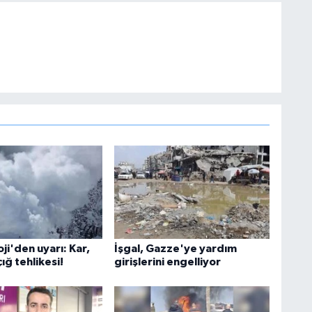
i'den uyarı: Kar,
İşgal, Gazze'ye yardım
çığ tehlikesi!
girişlerini engelliyor