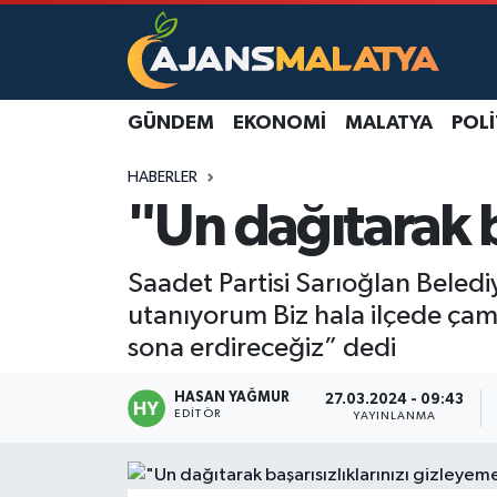
Asayiş
Malatya Nöbetçi Eczaneler
GÜNDEM
EKONOMI
MALATYA
POLI
Dünya
Malatya Hava Durumu
HABERLER
Eğitim
Malatya Namaz Vakitleri
"Un dağıtarak b
Ekonomi
Malatya Trafik Yoğunluk Haritası
Saadet Partisi Sarıoğlan Beledi
Gündem
TFF 3.Lig 2.Grup Puan Durumu ve Fikstür
utanıyorum Biz hala ilçede çamu
sona erdireceğiz” dedi
Kadın
Tüm Manşetler
HASAN YAĞMUR
27.03.2024 - 09:43
EDITÖR
YAYINLANMA
Kültür & Sanat
Son Dakika Haberleri
Magazin
Haber Arşivi