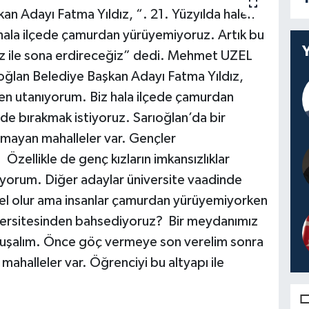
an Adayı Fatma Yıldız, “. 21. Yüzyılda halen
hala ilçede çamurdan yürüyemiyoruz. Artık bu
ımız ile sona erdireceğiz” dedi. Mehmet UZEL
ıoğlan Belediye Başkan Adayı Fatma Yıldız,
ten utanıyorum. Biz hala ilçede çamurdan
de bırakmak istiyoruz. Sarıoğlan’da bir
lmayan mahalleler var. Gençler
Özellikle de genç kızların imkansızlıklar
üyorum. Diğer adaylar üniversite vaadinde
zel olur ama insanlar çamurdan yürüyemiyorken
niversitesinden bahsediyoruz? Bir meydanımız
konuşalım. Önce göç vermeye son verelim sonra
mahalleler var. Öğrenciyi bu altyapı ile