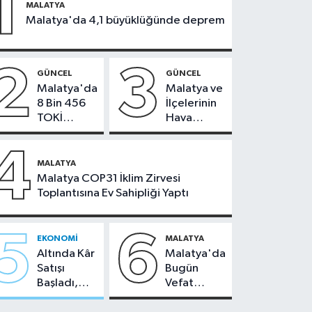
1
MALATYA
Malatya'da 4,1 büyüklüğünde deprem
2
3
GÜNCEL
GÜNCEL
Malatya'da
Malatya ve
8 Bin 456
İlçelerinin
TOKİ
Hava
Konutunun
Durumu -
Kurası
24
4
Bugün
Temmuz
MALATYA
Çekiliyor
2026
Malatya COP31 İklim Zirvesi
Toplantısına Ev Sahipliği Yaptı
5
6
EKONOMI
MALATYA
Altında Kâr
Malatya'da
Satışı
Bugün
Başladı,
Vefat
Malatya'da
Edenler -