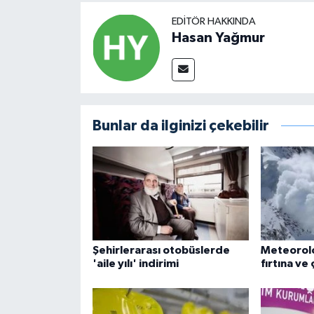
EDITÖR HAKKINDA
Hasan Yağmur
Bunlar da ilginizi çekebilir
Şehirlerarası otobüslerde
Meteoroloj
'aile yılı' indirimi
fırtına ve 