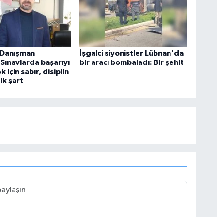
k Danışman
İşgalci siyonistler Lübnan'da
Sınavlarda başarıyı
bir aracı bombaladı: Bir şehit
 için sabır, disiplin
ik şart