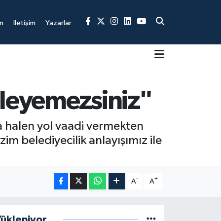
m
İletişim
Yazarlar
izleyemezsiniz"
da halen yol vaadi vermekten
m belediyecilik anlayışımız ile
-
+
A
A
ükleniyor...