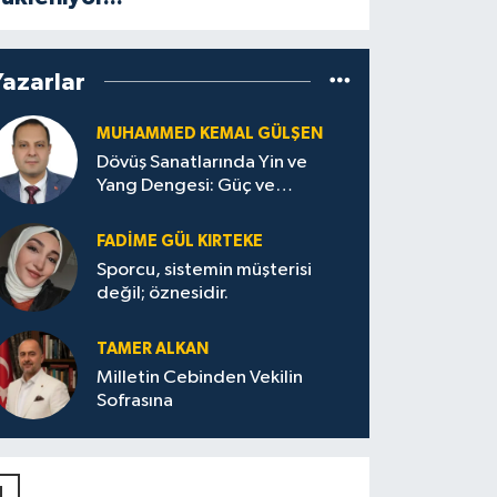
Yazarlar
MUHAMMED KEMAL GÜLŞEN
Dövüş Sanatlarında Yin ve
Yang Dengesi: Güç ve
Sakinliğin Uyumu
FADIME GÜL KIRTEKE
Sporcu, sistemin müşterisi
değil; öznesidir.
TAMER ALKAN
Milletin Cebinden Vekilin
Sofrasına