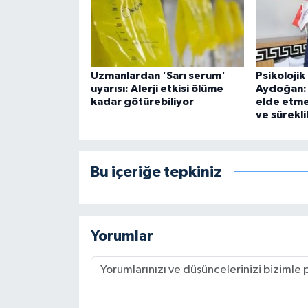
Uzmanlardan 'Sarı serum'
Psikoloji
uyarısı: Alerji etkisi ölüme
Aydoğan: 
kadar götürebiliyor
elde etmek
ve süreklil
Bu içeriğe tepkiniz
Yorumlar