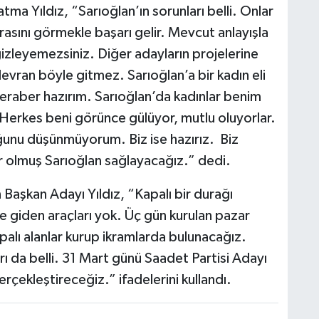
ma Yıldız, “Sarıoğlan’ın sorunları belli. Onlar
rasını görmekle başarı gelir. Mevcut anlayışla
 gizleyemezsiniz. Diğer adayların projelerine
vran böyle gitmez. Sarıoğlan’a bir kadın eli
raber hazırım. Sarıoğlan’da kadınlar benim
. Herkes beni görünce gülüyor, mutlu oluyorlar.
ğunu düşünmüyorum. Biz ise hazırız. Biz
ir olmuş Sarıoğlan sağlayacağız.” dedi.
Başkan Adayı Yıldız, “Kapalı bir durağı
e giden araçları yok. Üç gün kurulan pazar
alı alanlar kurup ikramlarda bulunacağız.
ı da belli. 31 Mart günü Saadet Partisi Adayı
rçekleştireceğiz.” ifadelerini kullandı.