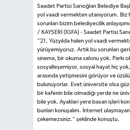
Saadet Partisi Sarıoğlan Belediye Başk
Politika
yol vaadi vermekten utanıyorum. Biz 
sorunları bizim belediyecilik anlayış
Sağlık
/ KAYSERİ (İGFA) - Saadet Partisi Sar
Spor
“21. Yüzyılda halen yol vaadi vermek
yürüyemiyoruz. Artık bu sorunları geri
Teknoloji
sinema, bir okuma salonu yok. Parkı o
sosyalleşemiyor, sosyal hayat hiç yok. 
Yaşam
arasında yetişmesini görüyor ve üzül
bulunuyorlar. Evet üniversite olsa gü
bir kafenin bile olmadığı yerde ne ü
bile yok. Ayakları yere basan işleri 
bunları konuşalım. İnternet ulaşmayan 
çekemezsiniz.” şeklinde konuştu.