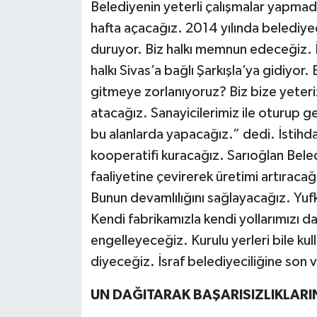
Belediyenin yeterli çalışmalar yapmadığ
hafta açacağız. 2014 yılında belediyede
duruyor. Biz halkı memnun edeceğiz. İ
halkı Sivas’a bağlı Şarkışla’ya gidiyo
gitmeye zorlanıyoruz? Biz bize yeteriz
atacağız. Sanayicilerimiz ile oturup g
bu alanlarda yapacağız.” dedi. İstih
kooperatifi kuracağız. Sarıoğlan Beledi
faaliyetine çevirerek üretimi artıracağ
Bunun devamlılığını sağlayacağız. Yufka
Kendi fabrikamızla kendi yollarımızı d
engelleyeceğiz. Kurulu yerleri bile kul
diyeceğiz. İsraf belediyeciliğine son
UN DAĞITARAK BAŞARISIZLIKLARIN