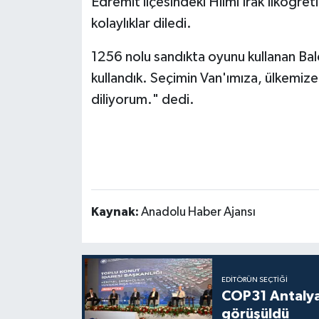
Edremit ilçesindeki Hilmi Irak İlköğret
kolaylıklar diledi.
Politika
1256 nolu sandıkta oyunu kullanan Ba
Sağlık
kullandık. Seçimin Van'ımıza, ülkemize 
Spor
diliyorum." dedi.
Teknoloji
Yaşam
Kaynak:
Anadolu Haber Ajansı
EDITÖRÜN SEÇTIĞI
COP31 Antalya
görüşüldü