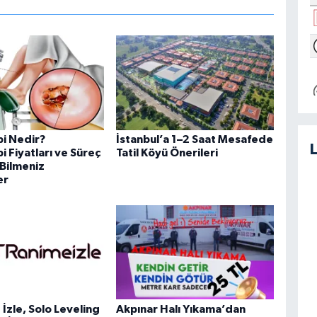
i Nedir?
İstanbul’a 1–2 Saat Mesafede
 Fiyatları ve Süreç
Tatil Köyü Önerileri
Bilmeniz
er
İzle, Solo Leveling
Akpınar Halı Yıkama’dan