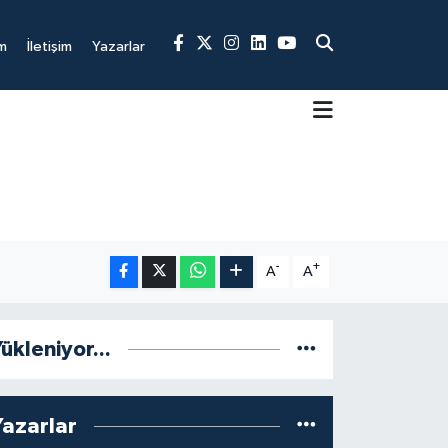
m
İletişim
Yazarlar
-
+
A
A
ükleniyor...
Yazarlar