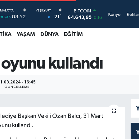
BITCOIN
Künye
Rekla
°
21
İmsak
03:52
64.643,95
0.16
DOLAR
47,6704
0
TIKA
YAŞAM
DÜNYA
EĞITIM
EURO
55,0406
-0.08
STERLİN
64,2143
0
, oyunu kullandı
GRAM ALTIN
6500.87
0.12
BİST100
31.03.2024 - 16:45
13.799
70
GÜNCELLEME
Y
lediye Başkan Vekili Ozan Balcı, 31 Mart
yunu kullandı.