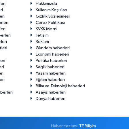
eri
Hakkımızda
ri
Kullanım Koşulları
eri
Gizlilik Sözleşmesi
rleri
Çerez Politikası
eri
KVKK Metni
erleri
İletişim
leri
Reklam
leri
Gündem haberleri
Ekonomi haberleri
eri
Politika haberleri
eri
Sağlık haberleri
ri
Yaşam haberleri
eri
Eğitim haberleri
Bilim ve Teknoloji haberleri
berleri
Asayiş haberleri
Dünya haberleri
Haber Yazılımı:
TE Bilişim