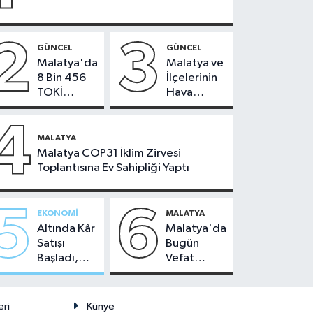
2
3
GÜNCEL
GÜNCEL
Malatya'da
Malatya ve
8 Bin 456
İlçelerinin
TOKİ
Hava
Konutunun
Durumu -
Kurası
24
4
Bugün
Temmuz
MALATYA
Çekiliyor
2026
Malatya COP31 İklim Zirvesi
Toplantısına Ev Sahipliği Yaptı
5
6
EKONOMI
MALATYA
Altında Kâr
Malatya'da
Satışı
Bugün
Başladı,
Vefat
Malatya'da
Edenler -
Makas Ne
22 Temmuz
Durumda?
2026
eri
Künye