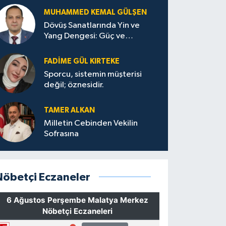
MUHAMMED KEMAL GÜLŞEN
Dövüş Sanatlarında Yin ve
Yang Dengesi: Güç ve
Sakinliğin Uyumu
FADIME GÜL KIRTEKE
Sporcu, sistemin müşterisi
değil; öznesidir.
TAMER ALKAN
Milletin Cebinden Vekilin
Sofrasına
Nöbetçi Eczaneler