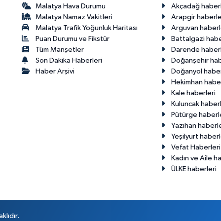
Malatya Hava Durumu
Akçadağ haberl
Malatya Namaz Vakitleri
Arapgir haberle
Malatya Trafik Yoğunluk Haritası
Arguvan haberl
Puan Durumu ve Fikstür
Battalgazi habe
Tüm Manşetler
Darende haberl
Son Dakika Haberleri
Doğanşehir hab
Haber Arşivi
Doğanyol haber
Hekimhan haber
Kale haberleri
Kuluncak haberl
Pütürge haberl
Yazıhan haberle
Yeşilyurt haberl
Vefat Haberleri
Kadın ve Aile ha
ÜLKE haberleri
klıdır.