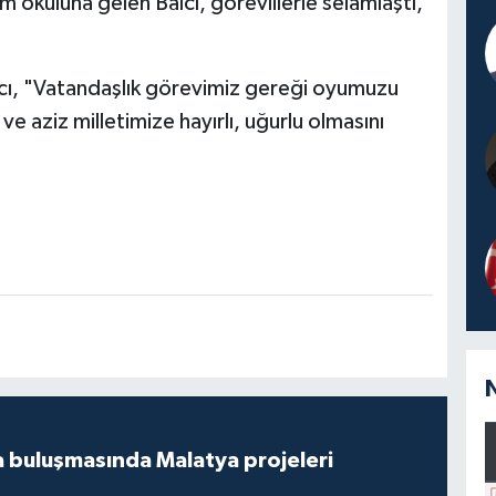
im okuluna gelen Balcı, görevlilerle selamlaştı,
lcı, "Vatandaşlık görevimiz gereği oyumuzu
ve aziz milletimize hayırlı, uğurlu olmasını
 buluşmasında Malatya projeleri