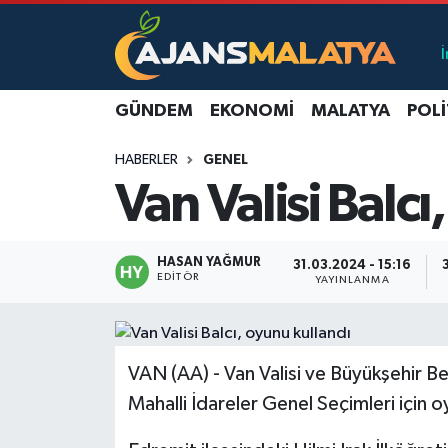
Asayiş
Malatya Nöbetçi Eczaneler
GÜNDEM
EKONOMI
MALATYA
POLI
Dünya
Malatya Hava Durumu
HABERLER
GENEL
Eğitim
Malatya Namaz Vakitleri
Van Valisi Balcı
Ekonomi
Malatya Trafik Yoğunluk Haritası
HASAN YAĞMUR
31.03.2024 - 15:16
Gündem
TFF 3.Lig 2.Grup Puan Durumu ve Fikstür
EDITÖR
YAYINLANMA
Kadın
Tüm Manşetler
VAN (AA) - Van Valisi ve Büyükşehir Be
Kültür & Sanat
Son Dakika Haberleri
Mahalli İdareler Genel Seçimleri için o
Magazin
Haber Arşivi