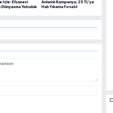
e İzle: Efsanevi
Anlamlı Kampanya: 25 TL’ye
n Dünyasına Yolculuk
Halı Yıkama Fırsatı!