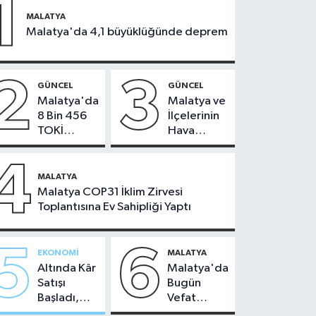
1
MALATYA
Malatya'da 4,1 büyüklüğünde deprem
2
3
GÜNCEL
GÜNCEL
Malatya'da
Malatya ve
8 Bin 456
İlçelerinin
TOKİ
Hava
Konutunun
Durumu -
Kurası
24
4
Bugün
Temmuz
MALATYA
Çekiliyor
2026
Malatya COP31 İklim Zirvesi
Toplantısına Ev Sahipliği Yaptı
5
6
EKONOMI
MALATYA
Altında Kâr
Malatya'da
Satışı
Bugün
Başladı,
Vefat
Malatya'da
Edenler -