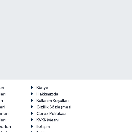
Makas Ne
22 Temmuz
Durumda?
2026
eri
Künye
eri
Hakkımızda
ri
Kullanım Koşulları
eri
Gizlilik Sözleşmesi
rleri
Çerez Politikası
eri
KVKK Metni
erleri
İletişim