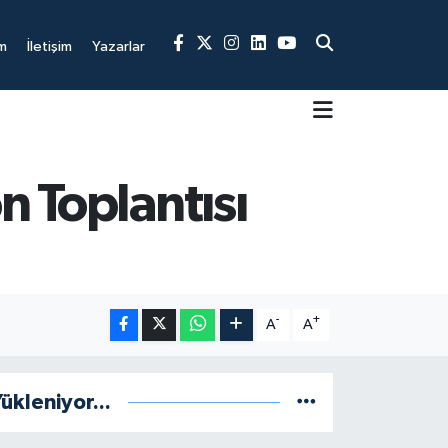
m
İletişim
Yazarlar
n Toplantısı
-
+
A
A
ükleniyor...