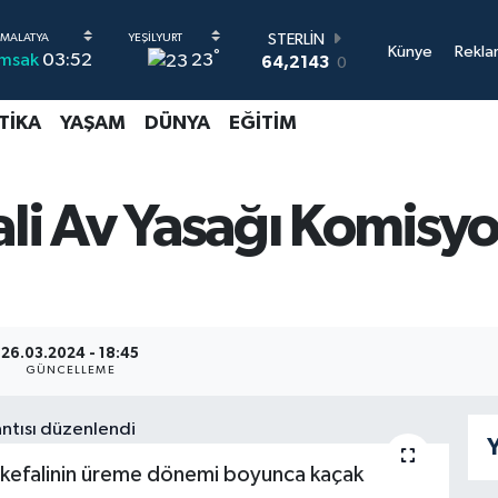
STERLİN
Künye
Rekla
°
23
İmsak
03:52
64,2143
0
GRAM ALTIN
6500.87
0.12
TIKA
YAŞAM
DÜNYA
EĞITIM
BİST100
13.799
70
BITCOIN
64.643,95
0.16
ali Av Yasağı Komisyo
DOLAR
47,6704
0
EURO
55,0406
-0.08
26.03.2024 - 18:45
GÜNCELLEME
Y
 kefalinin üreme dönemi boyunca kaçak