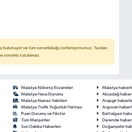
ş bulunuyor ve tüm sorumluluğu üstleniyorsunuz. Yazılan
de sorumlu tutulamaz.
Malatya Nöbetçi Eczaneler
Malatya haberl
Malatya Hava Durumu
Akçadağ haberl
Malatya Namaz Vakitleri
Arapgir haberle
Malatya Trafik Yoğunluk Haritası
Arguvan haberl
Puan Durumu ve Fikstür
Battalgazi habe
Tüm Manşetler
Darende haberl
Son Dakika Haberleri
Doğanşehir hab