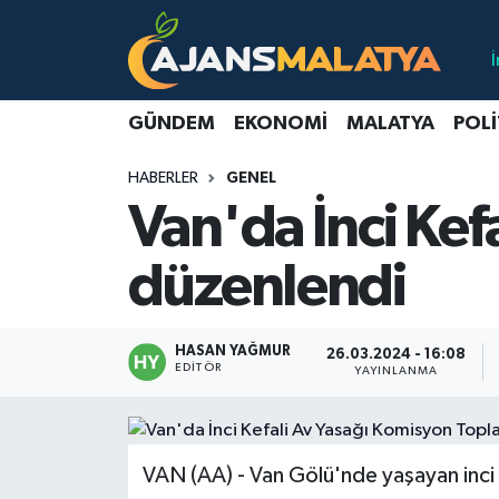
Asayiş
Malatya Nöbetçi Eczaneler
GÜNDEM
EKONOMI
MALATYA
POLI
Dünya
Malatya Hava Durumu
HABERLER
GENEL
Eğitim
Malatya Namaz Vakitleri
Van'da İnci Kef
Ekonomi
Malatya Trafik Yoğunluk Haritası
düzenlendi
Gündem
TFF 3.Lig 2.Grup Puan Durumu ve Fikstür
HASAN YAĞMUR
26.03.2024 - 16:08
Kadın
Tüm Manşetler
EDITÖR
YAYINLANMA
Kültür & Sanat
Son Dakika Haberleri
VAN (AA) - Van Gölü'nde yaşayan inci
Magazin
Haber Arşivi