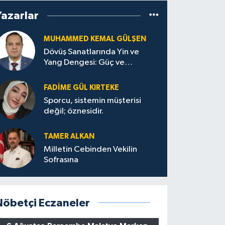
Yazarlar
MUHAMMED KEMAL GÜLŞEN
Dövüş Sanatlarında Yin ve
Yang Dengesi: Güç ve
Sakinliğin Uyumu
FADIME GÜL KIRTEKE
Sporcu, sistemin müşterisi
değil; öznesidir.
TAMER ALKAN
Milletin Cebinden Vekilin
Sofrasına
Nöbetçi Eczaneler