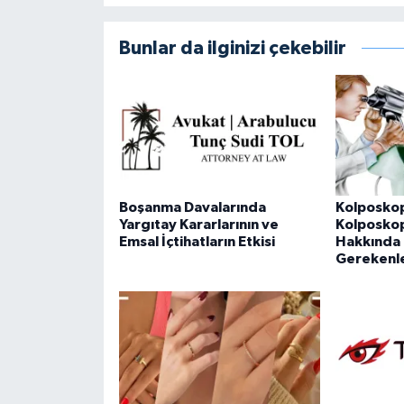
Bunlar da ilginizi çekebilir
Boşanma Davalarında
Kolposkop
Yargıtay Kararlarının ve
Kolposkopi
Emsal İçtihatların Etkisi
Hakkında 
Gerekenl