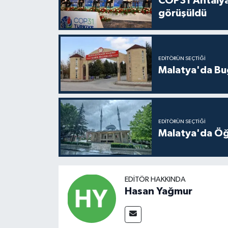
COP31 Antalya
görüşüldü
EDITÖRÜN SEÇTIĞI
Malatya'da Bu
EDITÖRÜN SEÇTIĞI
Malatya'da Öğ
EDITÖR HAKKINDA
Hasan Yağmur