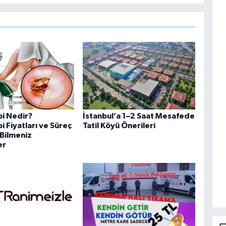
i Nedir?
İstanbul’a 1–2 Saat Mesafede
 Fiyatları ve Süreç
Tatil Köyü Önerileri
Bilmeniz
er