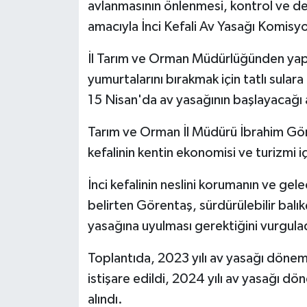
avlanmasının önlenmesi, kontrol ve de
Politika
amacıyla İnci Kefali Av Yasağı Komisy
İl Tarım ve Orman Müdürlüğünden yapıl
Sağlık
yumurtalarını bırakmak için tatlı sula
Spor
15 Nisan'da av yasağının başlayacağı 
Teknoloji
Tarım ve Orman İl Müdürü İbrahim Gör
kefalinin kentin ekonomisi ve turizmi 
Yaşam
İnci kefalinin neslini korumanın ve ge
belirten Görentaş, sürdürülebilir balı
yasağına uyulması gerektiğini vurgula
Toplantıda, 2023 yılı av yasağı dönemi
istişare edildi, 2024 yılı av yasağı döne
alındı.