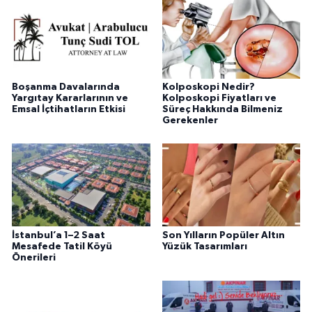
Boşanma Davalarında
Kolposkopi Nedir?
Yargıtay Kararlarının ve
Kolposkopi Fiyatları ve
Emsal İçtihatların Etkisi
Süreç Hakkında Bilmeniz
Gerekenler
İstanbul’a 1–2 Saat
Son Yılların Popüler Altın
Mesafede Tatil Köyü
Yüzük Tasarımları
Önerileri