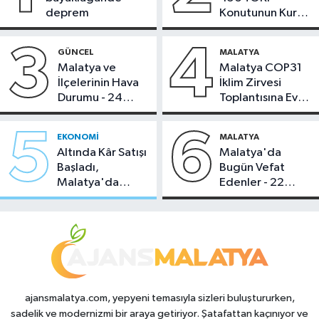
deprem
Konutunun Kurası
Bugün Çekiliyor
3
4
GÜNCEL
MALATYA
Malatya ve
Malatya COP31
İlçelerinin Hava
İklim Zirvesi
Durumu - 24
Toplantısına Ev
Temmuz 2026
Sahipliği Yaptı
5
6
EKONOMI
MALATYA
Altında Kâr Satışı
Malatya'da
Başladı,
Bugün Vefat
Malatya'da
Edenler - 22
Makas Ne
Temmuz 2026
Durumda?
ajansmalatya.com, yepyeni temasıyla sizleri buluştururken,
sadelik ve modernizmi bir araya getiriyor. Şatafattan kaçınıyor ve