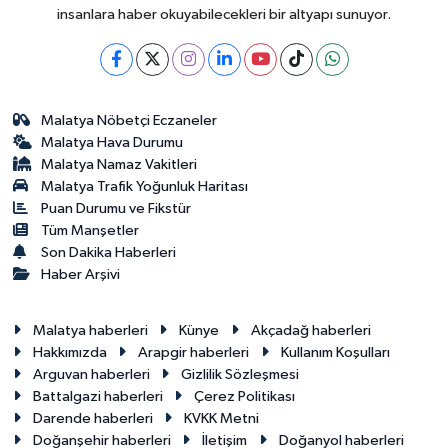
insanlara haber okuyabilecekleri bir altyapı sunuyor.
Malatya Nöbetçi Eczaneler
Malatya Hava Durumu
Malatya Namaz Vakitleri
Malatya Trafik Yoğunluk Haritası
Puan Durumu ve Fikstür
Tüm Manşetler
Son Dakika Haberleri
Haber Arşivi
Malatya haberleri
Künye
Akçadağ haberleri
Hakkımızda
Arapgir haberleri
Kullanım Koşulları
Arguvan haberleri
Gizlilik Sözleşmesi
Battalgazi haberleri
Çerez Politikası
Darende haberleri
KVKK Metni
Doğanşehir haberleri
İletişim
Doğanyol haberleri