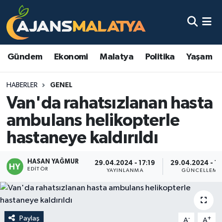
Asayiş
Malatya Nöbetçi Eczaneler
Gündem
Ekonomi
Malatya
Politika
Yaşam
Dünya
Malatya Hava Durumu
HABERLER
GENEL
Eğitim
Malatya Namaz Vakitleri
Van'da rahatsızlanan hasta
Ekonomi
Malatya Trafik Yoğunluk Haritası
ambulans helikopterle
hastaneye kaldırıldı
Gündem
TFF 3.Lig 2.Grup Puan Durumu ve Fikstür
HASAN YAĞMUR
Kadın
Tüm Manşetler
29.04.2024 - 17:19
29.04.2024 - 17
EDITÖR
YAYINLANMA
GÜNCELLEME
Kültür & Sanat
Son Dakika Haberleri
Magazin
Haber Arşivi
Paylaş
-
+
A
A