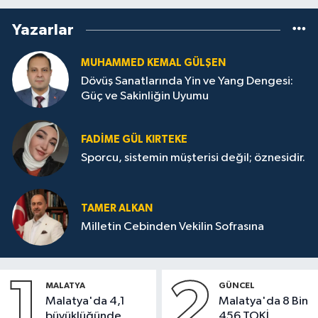
Yazarlar
MUHAMMED KEMAL GÜLŞEN
Dövüş Sanatlarında Yin ve Yang Dengesi:
Güç ve Sakinliğin Uyumu
FADIME GÜL KIRTEKE
Sporcu, sistemin müşterisi değil; öznesidir.
TAMER ALKAN
Milletin Cebinden Vekilin Sofrasına
1
2
MALATYA
GÜNCEL
Malatya'da 4,1
Malatya'da 8 Bin
büyüklüğünde
456 TOKİ