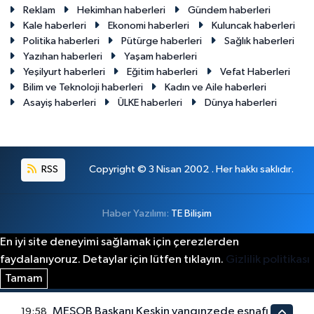
Reklam
Hekimhan haberleri
Gündem haberleri
Kale haberleri
Ekonomi haberleri
Kuluncak haberleri
Politika haberleri
Pütürge haberleri
Sağlık haberleri
Yazıhan haberleri
Yaşam haberleri
Yeşilyurt haberleri
Eğitim haberleri
Vefat Haberleri
Bilim ve Teknoloji haberleri
Kadın ve Aile haberleri
Asayiş haberleri
ÜLKE haberleri
Dünya haberleri
RSS
Copyright © 3 Nisan 2002 . Her hakkı saklıdır.
Haber Yazılımı:
TE Bilişim
En iyi site deneyimi sağlamak için çerezlerden
faydalanıyoruz. Detaylar için lütfen tıklayın.
Gizlilik politikası
Tamam
MESOB Başkanı Keskin yangınzede esnafı
19:58