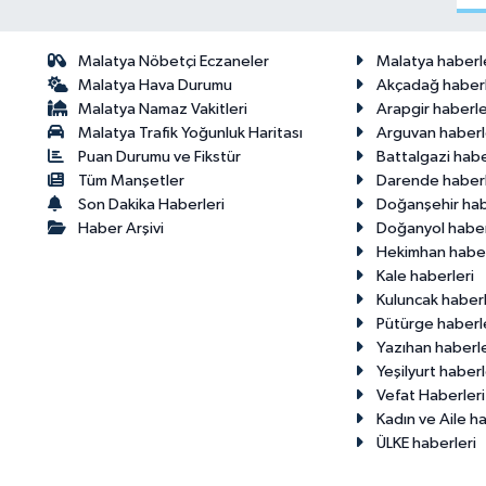
Malatya Nöbetçi Eczaneler
Malatya haberl
Malatya Hava Durumu
Akçadağ haberl
Malatya Namaz Vakitleri
Arapgir haberle
Malatya Trafik Yoğunluk Haritası
Arguvan haberl
Puan Durumu ve Fikstür
Battalgazi habe
Tüm Manşetler
Darende haberl
Son Dakika Haberleri
Doğanşehir hab
Haber Arşivi
Doğanyol haber
Hekimhan haber
Kale haberleri
Kuluncak haberl
Pütürge haberl
Yazıhan haberle
Yeşilyurt haberl
Vefat Haberleri
Kadın ve Aile ha
ÜLKE haberleri