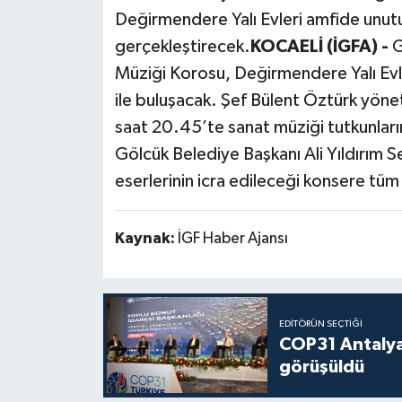
Değirmendere Yalı Evleri amfide unutu
Politika
gerçekleştirecek.
KOCAELİ (İGFA) -
G
Müziği Korosu, Değirmendere Yalı Evle
Sağlık
ile buluşacak. Şef Bülent Öztürk yöne
Spor
saat 20.45’te sanat müziği tutkunlar
Gölcük Belediye Başkanı Ali Yıldırım S
Teknoloji
eserlerinin icra edileceği konsere tüm
Yaşam
Kaynak:
İGF Haber Ajansı
EDITÖRÜN SEÇTIĞI
COP31 Antalya
görüşüldü