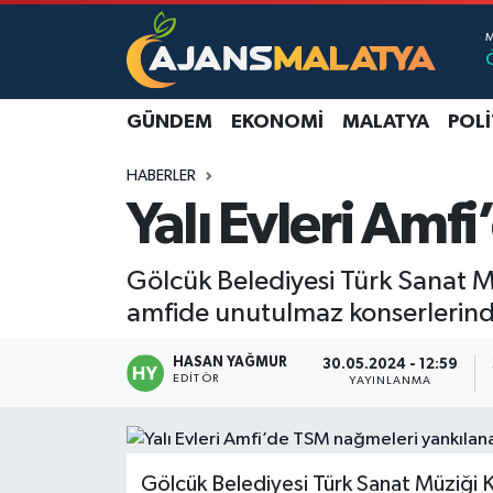
Asayiş
Malatya Nöbetçi Eczaneler
GÜNDEM
EKONOMI
MALATYA
POLI
Dünya
Malatya Hava Durumu
HABERLER
Eğitim
Malatya Namaz Vakitleri
Yalı Evleri Amf
Ekonomi
Malatya Trafik Yoğunluk Haritası
Gölcük Belediyesi Türk Sanat M
Gündem
TFF 3.Lig 2.Grup Puan Durumu ve Fikstür
amfide unutulmaz konserlerinde
Kadın
Tüm Manşetler
HASAN YAĞMUR
30.05.2024 - 12:59
EDITÖR
YAYINLANMA
Kültür & Sanat
Son Dakika Haberleri
Magazin
Haber Arşivi
Gölcük Belediyesi Türk Sanat Müziği K