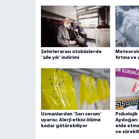
Şehirlerarası otobüslerde
Meteoroloj
'aile yılı' indirimi
fırtına ve 
Uzmanlardan 'Sarı serum'
Psikoloji
uyarısı: Alerji etkisi ölüme
Aydoğan: 
kadar götürebiliyor
elde etmek
ve süreklil