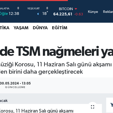
BITCOIN
64.225,61
-0.63
Künye
Rekla
°
18
Öğle
12:38
DOLAR
47,7143
0.16
EURO
TIKA
YAŞAM
DÜNYA
EĞITIM
55,0317
-0.02
STERLİN
64,2463
0.07
i’de TSM nağmeleri y
GRAM ALTIN
6510.40
0.45
BİST100
üziği Korosu, 11 Haziran Salı günü akşamı
13.799
70
n birini daha gerçekleştirecek
30.05.2024 - 13:05
GÜNCELLEME
Y
orosu, 11 Haziran Salı günü akşamı