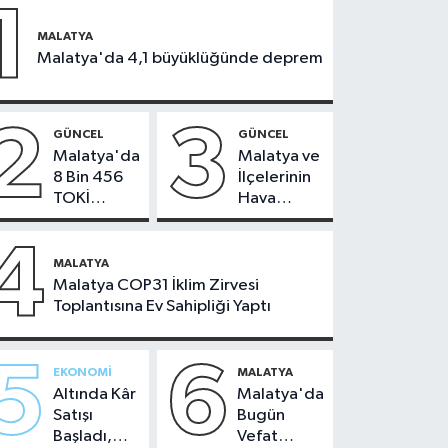
1
MALATYA
Malatya'da 4,1 büyüklüğünde deprem
2
3
GÜNCEL
GÜNCEL
Malatya'da
Malatya ve
8 Bin 456
İlçelerinin
TOKİ
Hava
Konutunun
Durumu -
Kurası
24
4
Bugün
Temmuz
MALATYA
Çekiliyor
2026
Malatya COP31 İklim Zirvesi
Toplantısına Ev Sahipliği Yaptı
5
6
EKONOMI
MALATYA
Altında Kâr
Malatya'da
Satışı
Bugün
Başladı,
Vefat