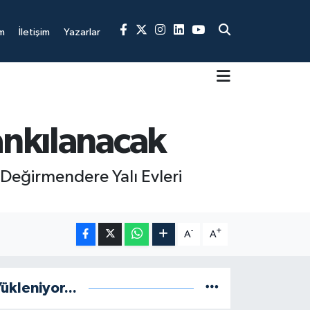
m
İletişim
Yazarlar
ankılanacak
 Değirmendere Yalı Evleri
-
+
A
A
ükleniyor...