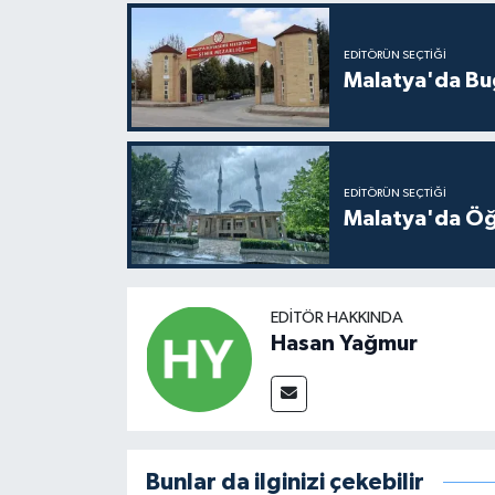
EDITÖRÜN SEÇTIĞI
Malatya'da Bu
EDITÖRÜN SEÇTIĞI
Malatya'da Öğ
EDITÖR HAKKINDA
Hasan Yağmur
Bunlar da ilginizi çekebilir