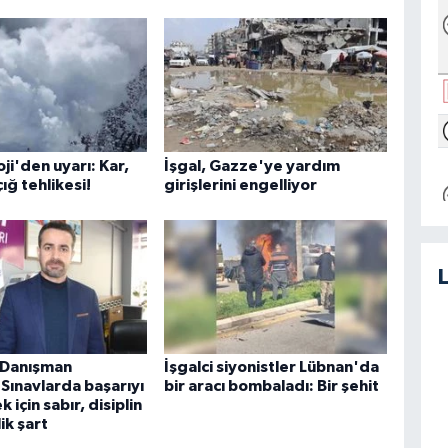
i'den uyarı: Kar,
İşgal, Gazze'ye yardım
çığ tehlikesi!
girişlerini engelliyor
k Danışman
İşgalci siyonistler Lübnan'da
Sınavlarda başarıyı
bir aracı bombaladı: Bir şehit
 için sabır, disiplin
ik şart