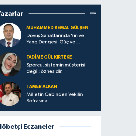
Yazarlar
MUHAMMED KEMAL GÜLŞEN
Dövüş Sanatlarında Yin ve
Yang Dengesi: Güç ve
Sakinliğin Uyumu
FADIME GÜL KIRTEKE
Sporcu, sistemin müşterisi
değil; öznesidir.
TAMER ALKAN
Milletin Cebinden Vekilin
Sofrasına
Nöbetçi Eczaneler