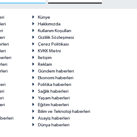
Malatya'da
Edenler -
Makas Ne
22 Temmuz
Durumda?
2026
eri
Künye
eri
Hakkımızda
ri
Kullanım Koşulları
eri
Gizlilik Sözleşmesi
rleri
Çerez Politikası
eri
KVKK Metni
erleri
İletişim
leri
Reklam
leri
Gündem haberleri
Ekonomi haberleri
eri
Politika haberleri
eri
Sağlık haberleri
ri
Yaşam haberleri
eri
Eğitim haberleri
Bilim ve Teknoloji haberleri
berleri
Asayiş haberleri
Dünya haberleri