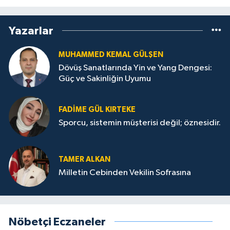
Yazarlar
MUHAMMED KEMAL GÜLŞEN
Dövüş Sanatlarında Yin ve Yang Dengesi:
Güç ve Sakinliğin Uyumu
FADIME GÜL KIRTEKE
Sporcu, sistemin müşterisi değil; öznesidir.
TAMER ALKAN
Milletin Cebinden Vekilin Sofrasına
Nöbetçi Eczaneler