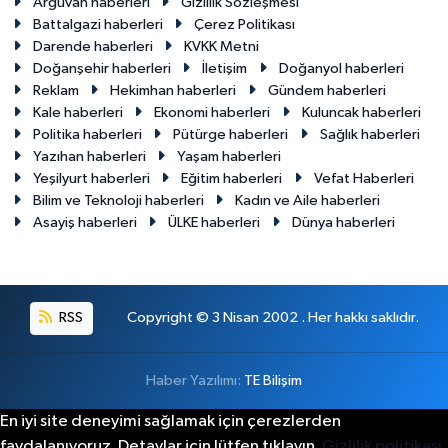
Arguvan haberleri
Gizlilik Sözleşmesi
Battalgazi haberleri
Çerez Politikası
Darende haberleri
KVKK Metni
Doğanşehir haberleri
İletişim
Doğanyol haberleri
Reklam
Hekimhan haberleri
Gündem haberleri
Kale haberleri
Ekonomi haberleri
Kuluncak haberleri
Politika haberleri
Pütürge haberleri
Sağlık haberleri
Yazıhan haberleri
Yaşam haberleri
Yeşilyurt haberleri
Eğitim haberleri
Vefat Haberleri
Bilim ve Teknoloji haberleri
Kadın ve Aile haberleri
Asayiş haberleri
ÜLKE haberleri
Dünya haberleri
RSS
Copyright © 3 Nisan 2002 . Her hakkı saklıdır.
Haber Yazılımı:
TE Bilişim
En iyi site deneyimi sağlamak için çerezlerden
faydalanıyoruz. Detaylar için lütfen tıklayın.
Gizlilik politikası