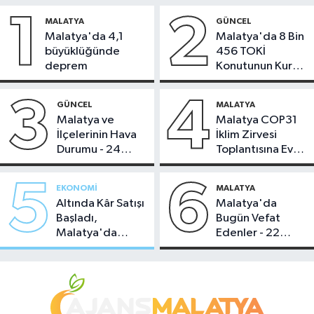
1
2
MALATYA
GÜNCEL
Malatya'da 4,1
Malatya'da 8 Bin
büyüklüğünde
456 TOKİ
deprem
Konutunun Kurası
Bugün Çekiliyor
3
4
GÜNCEL
MALATYA
Malatya ve
Malatya COP31
İlçelerinin Hava
İklim Zirvesi
Durumu - 24
Toplantısına Ev
Temmuz 2026
Sahipliği Yaptı
5
6
EKONOMI
MALATYA
Altında Kâr Satışı
Malatya'da
Başladı,
Bugün Vefat
Malatya'da
Edenler - 22
Makas Ne
Temmuz 2026
Durumda?