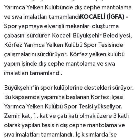
Yarımca Yelken Kulübünde dış cephe mantolama
Politika
ve sıva imalatları tamamlandı
KOCAELİ (İGFA) -
Spor yapmaya elverişli mekanları oluşturma
Sağlık
çabasını sürdüren Kocaeli Büyükşehir Belediyesi,
Spor
Körfez Yarımca Yelken Kulübü Spor Tesisinde
çalışmalarını sürdürüyor. Körfez yelken kulübü
Teknoloji
yapım işinde dış cephe mantolama ve sıva
imalatları tamamlandı.
Yaşam
Büyükşehir’in spor kulüplerine destekleri sürüyor.
Bu kapsamda yapımına başlanan Körfez ilçesi
Yarımca Yelken Kulübü Spor Tesisi yükseliyor.
Zemin kat, 1. kat ve çatı katı olmak üzere 3 katlı
olarak yapılan tesisin dış cephe mantolama ve
sıva imalatları tamamlandı. İç kısımlarda ise