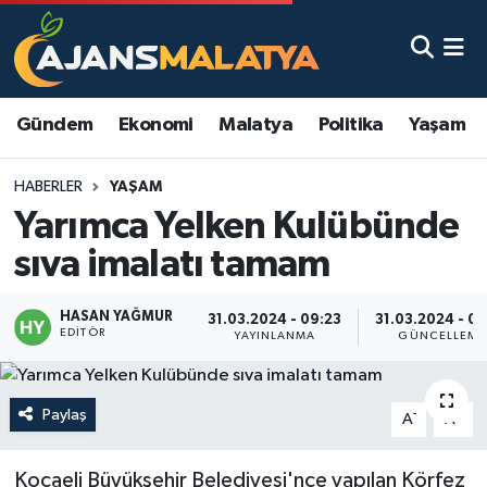
Asayiş
Malatya Nöbetçi Eczaneler
Gündem
Ekonomi
Malatya
Politika
Yaşam
Dünya
Malatya Hava Durumu
HABERLER
YAŞAM
Eğitim
Malatya Namaz Vakitleri
Yarımca Yelken Kulübünde
Ekonomi
Malatya Trafik Yoğunluk Haritası
sıva imalatı tamam
Gündem
TFF 3.Lig 2.Grup Puan Durumu ve Fikstür
HASAN YAĞMUR
31.03.2024 - 09:23
31.03.2024 - 09
EDITÖR
YAYINLANMA
GÜNCELLEME
Kadın
Tüm Manşetler
Kültür & Sanat
Son Dakika Haberleri
Paylaş
-
+
A
A
Magazin
Haber Arşivi
Kocaeli Büyükşehir Belediyesi'nce yapılan Körfez