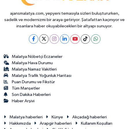
ajansmalatya.com, yepyeni temasıyla sizleri buluştururken,
sadelik ve modernizmi bir araya getiriyor. Şatafattan kaçınıyor ve
insanlara haber okuyabilecekleri bir altyapı sunuyor.
Malatya Nöbetçi Eczaneler
Malatya Hava Durumu
Malatya Namaz Vakitleri
Malatya Trafik Yoğunluk Haritası
Puan Durumu ve Fikstür
Tüm Manşetler
Son Dakika Haberleri
Haber Arşivi
Malatya haberleri
Künye
Akçadağ haberleri
Hakkımızda
Arapgir haberleri
Kullanım Koşulları