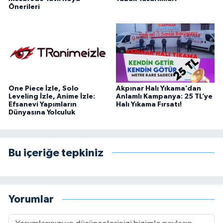
Önerileri
One Piece İzle, Solo
Akpınar Halı Yıkama’dan
Leveling İzle, Anime İzle:
Anlamlı Kampanya: 25 TL’ye
Efsanevi Yapımların
Halı Yıkama Fırsatı!
Dünyasına Yolculuk
Bu içeriğe tepkiniz
Yorumlar