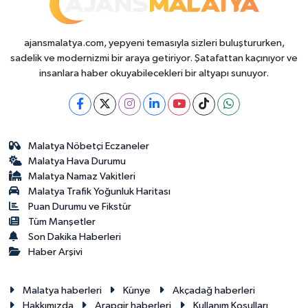
ajansmalatya.com, yepyeni temasıyla sizleri buluştururken,
sadelik ve modernizmi bir araya getiriyor. Şatafattan kaçınıyor ve
insanlara haber okuyabilecekleri bir altyapı sunuyor.
Malatya Nöbetçi Eczaneler
Malatya Hava Durumu
Malatya Namaz Vakitleri
Malatya Trafik Yoğunluk Haritası
Puan Durumu ve Fikstür
Tüm Manşetler
Son Dakika Haberleri
Haber Arşivi
Malatya haberleri
Künye
Akçadağ haberleri
Hakkımızda
Arapgir haberleri
Kullanım Koşulları