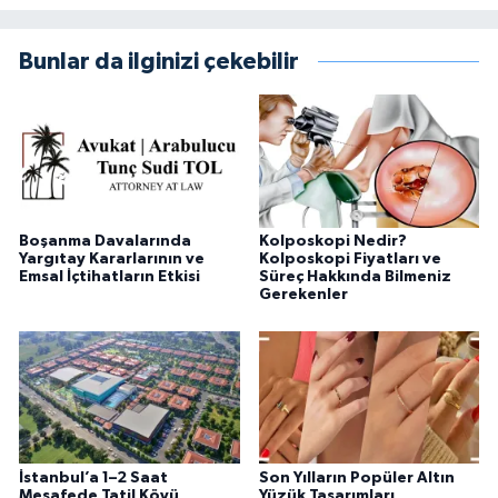
Bunlar da ilginizi çekebilir
Boşanma Davalarında
Kolposkopi Nedir?
Yargıtay Kararlarının ve
Kolposkopi Fiyatları ve
Emsal İçtihatların Etkisi
Süreç Hakkında Bilmeniz
Gerekenler
İstanbul’a 1–2 Saat
Son Yılların Popüler Altın
Mesafede Tatil Köyü
Yüzük Tasarımları