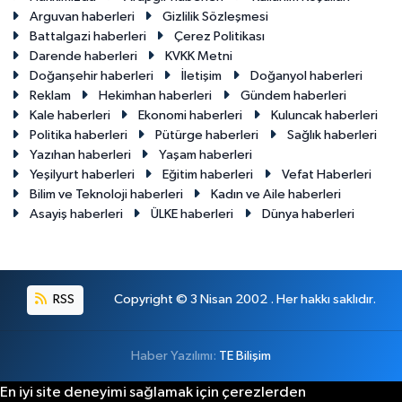
Arguvan haberleri
Gizlilik Sözleşmesi
Battalgazi haberleri
Çerez Politikası
Darende haberleri
KVKK Metni
Doğanşehir haberleri
İletişim
Doğanyol haberleri
Reklam
Hekimhan haberleri
Gündem haberleri
Kale haberleri
Ekonomi haberleri
Kuluncak haberleri
Politika haberleri
Pütürge haberleri
Sağlık haberleri
Yazıhan haberleri
Yaşam haberleri
Yeşilyurt haberleri
Eğitim haberleri
Vefat Haberleri
Bilim ve Teknoloji haberleri
Kadın ve Aile haberleri
Asayiş haberleri
ÜLKE haberleri
Dünya haberleri
RSS
Copyright © 3 Nisan 2002 . Her hakkı saklıdır.
Haber Yazılımı:
TE Bilişim
En iyi site deneyimi sağlamak için çerezlerden