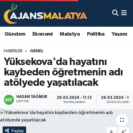
Asayiş
Malatya Nöbetçi Eczaneler
Gündem
Ekonomi
Malatya
Politika
Yaşam
Dünya
Malatya Hava Durumu
HABERLER
GENEL
Eğitim
Malatya Namaz Vakitleri
Yüksekova'da hayatını
Ekonomi
Malatya Trafik Yoğunluk Haritası
kaybeden öğretmenin adı
atölyede yaşatılacak
Gündem
TFF 3.Lig 2.Grup Puan Durumu ve Fikstür
HASAN YAĞMUR
Kadın
Tüm Manşetler
29.03.2024 - 11:13
29.03.2024 - 11:
EDITÖR
YAYINLANMA
GÜNCELLEME
Kültür & Sanat
Son Dakika Haberleri
Magazin
Haber Arşivi
Paylaş
-
+
A
A