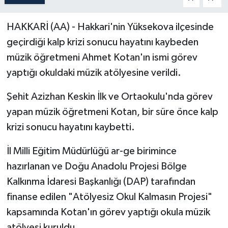
Politika
HAKKARİ (AA) - Hakkari'nin Yüksekova ilçesinde
geçirdiği kalp krizi sonucu hayatını kaybeden
Sağlık
müzik öğretmeni Ahmet Kotan'ın ismi görev
Spor
yaptığı okuldaki müzik atölyesine verildi.
Teknoloji
Şehit Azizhan Keskin İlk ve Ortaokulu'nda görev
yapan müzik öğretmeni Kotan, bir süre önce kalp
Yaşam
krizi sonucu hayatını kaybetti.
İl Milli Eğitim Müdürlüğü ar-ge birimince
hazırlanan ve Doğu Anadolu Projesi Bölge
Kalkınma İdaresi Başkanlığı (DAP) tarafından
finanse edilen "Atölyesiz Okul Kalmasın Projesi"
kapsamında Kotan'ın görev yaptığı okula müzik
atölyesi kuruldu.