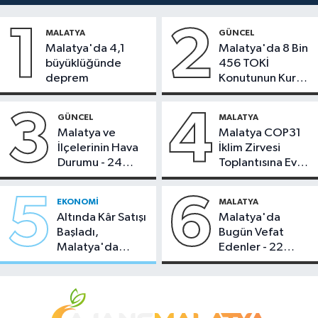
1
2
MALATYA
GÜNCEL
Malatya'da 4,1
Malatya'da 8 Bin
büyüklüğünde
456 TOKİ
deprem
Konutunun Kurası
Bugün Çekiliyor
3
4
GÜNCEL
MALATYA
Malatya ve
Malatya COP31
İlçelerinin Hava
İklim Zirvesi
Durumu - 24
Toplantısına Ev
Temmuz 2026
Sahipliği Yaptı
5
6
EKONOMI
MALATYA
Altında Kâr Satışı
Malatya'da
Başladı,
Bugün Vefat
Malatya'da
Edenler - 22
Makas Ne
Temmuz 2026
Durumda?