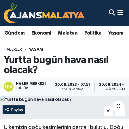
Asayiş
Malatya Nöbetçi Eczaneler
Gündem
Ekonomi
Malatya
Politika
Yaşam
Dünya
Malatya Hava Durumu
HABERLER
YAŞAM
Eğitim
Malatya Namaz Vakitleri
Yurtta bugün hava nasıl
Ekonomi
Malatya Trafik Yoğunluk Haritası
olacak?
Gündem
TFF 3.Lig 2.Grup Puan Durumu ve Fikstür
HABER MERKEZI
30.08.2023 - 07:51
30.08.2024 - 2
EDITÖR
YAYINLANMA
GÜNCELLEM
Kadın
Tüm Manşetler
Kültür & Sanat
Son Dakika Haberleri
Paylaş
-
+
A
A
Magazin
Haber Arşivi
Ülkemizin doğu kesimlerinin parçalı bulutlu, Doğu