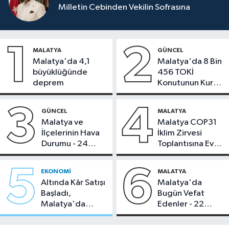
Milletin Cebinden Vekilin Sofrasına
1
2
MALATYA
GÜNCEL
Malatya'da 4,1
Malatya'da 8 Bin
büyüklüğünde
456 TOKİ
deprem
Konutunun Kurası
Bugün Çekiliyor
3
4
GÜNCEL
MALATYA
Malatya ve
Malatya COP31
İlçelerinin Hava
İklim Zirvesi
Durumu - 24
Toplantısına Ev
Temmuz 2026
Sahipliği Yaptı
5
6
EKONOMI
MALATYA
Altında Kâr Satışı
Malatya'da
Başladı,
Bugün Vefat
Malatya'da
Edenler - 22
Makas Ne
Temmuz 2026
Durumda?