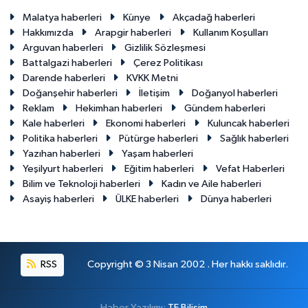
Malatya haberleri
Künye
Akçadağ haberleri
Hakkımızda
Arapgir haberleri
Kullanım Koşulları
Arguvan haberleri
Gizlilik Sözleşmesi
Battalgazi haberleri
Çerez Politikası
Darende haberleri
KVKK Metni
Doğanşehir haberleri
İletişim
Doğanyol haberleri
Reklam
Hekimhan haberleri
Gündem haberleri
Kale haberleri
Ekonomi haberleri
Kuluncak haberleri
Politika haberleri
Pütürge haberleri
Sağlık haberleri
Yazıhan haberleri
Yaşam haberleri
Yeşilyurt haberleri
Eğitim haberleri
Vefat Haberleri
Bilim ve Teknoloji haberleri
Kadın ve Aile haberleri
Asayiş haberleri
ÜLKE haberleri
Dünya haberleri
RSS
Copyright © 3 Nisan 2002 . Her hakkı saklıdır.
Haber Yazılımı:
TE Bilişim