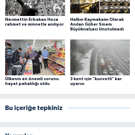
Necmettin Erbakan Hoca
Halkın Kaymakamı Olarak
rahmet ve minnetle anılıyor
Anılan Güher Sinem
Büyüknalçacı Unutulmadı
Ülkenin en önemli sorunu
3 kent için "kuvvetli" kar
hayat pahalılığı oldu
uyarısı
Bu içeriğe tepkiniz