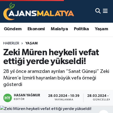
Asayiş
Malatya Nöbetçi Eczaneler
Gündem
Ekonomi
Malatya
Politika
Yaşam
Dünya
Malatya Hava Durumu
HABERLER
YAŞAM
Eğitim
Malatya Namaz Vakitleri
Zeki Müren heykeli vefat
Ekonomi
Malatya Trafik Yoğunluk Haritası
ettiği yerde yükseldi!
Gündem
TFF 3.Lig 2.Grup Puan Durumu ve Fikstür
28 yıl önce aramızdan ayrılan “Sanat Güneşi” Zeki
Müren’e İzmirli hayranları büyük vefa örneği
Kadın
Tüm Manşetler
gösterdi
HASAN YAĞMUR
Kültür & Sanat
Son Dakika Haberleri
28.03.2024 - 10:39
28.03.2024 - 1
EDITÖR
YAYINLANMA
GÜNCELLEM
Magazin
Haber Arşivi