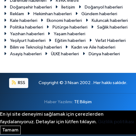
Darende haberleri
KVKK Metni
Doğanşehir haberleri
İletişim
Doğanyol haberleri
Reklam
Hekimhan haberleri
Gündem haberleri
Kale haberleri
Ekonomi haberleri
Kuluncak haberleri
Politika haberleri
Pütürge haberleri
Sağlık haberleri
Yazıhan haberleri
Yaşam haberleri
Yeşilyurt haberleri
Eğitim haberleri
Vefat Haberleri
Bilim ve Teknoloji haberleri
Kadın ve Aile haberleri
Asayiş haberleri
ÜLKE haberleri
Dünya haberleri
RSS
Copyright © 3 Nisan 2002 . Her hakkı saklıdır.
Haber Yazılımı:
TE Bilişim
En iyi site deneyimi sağlamak için çerezlerden
faydalanıyoruz. Detaylar için lütfen tıklayın.
Gizlilik politikası
Tamam