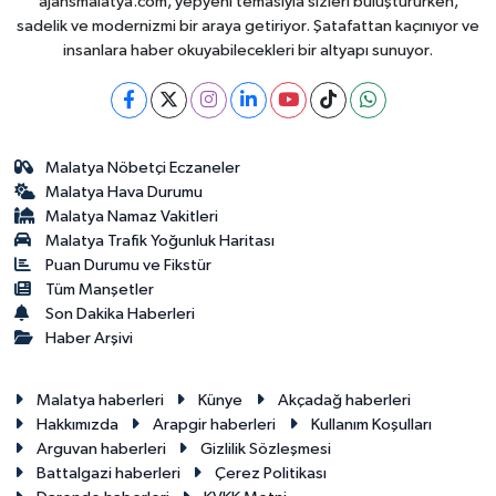
ajansmalatya.com, yepyeni temasıyla sizleri buluştururken,
sadelik ve modernizmi bir araya getiriyor. Şatafattan kaçınıyor ve
insanlara haber okuyabilecekleri bir altyapı sunuyor.
Malatya Nöbetçi Eczaneler
Malatya Hava Durumu
Malatya Namaz Vakitleri
Malatya Trafik Yoğunluk Haritası
Puan Durumu ve Fikstür
Tüm Manşetler
Son Dakika Haberleri
Haber Arşivi
Malatya haberleri
Künye
Akçadağ haberleri
Hakkımızda
Arapgir haberleri
Kullanım Koşulları
Arguvan haberleri
Gizlilik Sözleşmesi
Battalgazi haberleri
Çerez Politikası