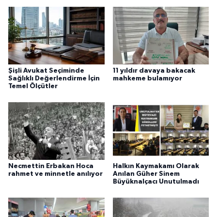
Şişli Avukat Seçiminde
11 yıldır davaya bakacak
Sağlıklı Değerlendirme İçin
mahkeme bulamıyor
Temel Ölçütler
Necmettin Erbakan Hoca
Halkın Kaymakamı Olarak
rahmet ve minnetle anılıyor
Anılan Güher Sinem
Büyüknalçacı Unutulmadı