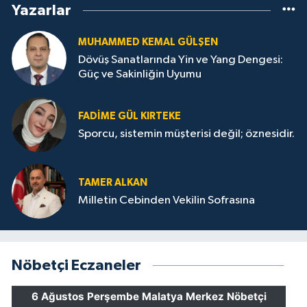
Yazarlar
MUHAMMED KEMAL GÜLŞEN
Dövüş Sanatlarında Yin ve Yang Dengesi:
Güç ve Sakinliğin Uyumu
FADIME GÜL KIRTEKE
Sporcu, sistemin müşterisi değil; öznesidir.
TAMER ALKAN
Milletin Cebinden Vekilin Sofrasına
Nöbetçi Eczaneler