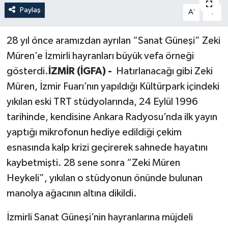
Paylaş
-
+
A
A
Politika
28 yıl önce aramızdan ayrılan “Sanat Güneşi” Zeki
Sağlık
Müren’e İzmirli hayranları büyük vefa örneği
Spor
gösterdi.
İZMİR (İGFA) -
Hatırlanacağı gibi Zeki
Müren, İzmir Fuarı’nın yapıldığı Kültürpark içindeki
Teknoloji
yıkılan eski TRT stüdyolarında, 24 Eylül 1996
tarihinde, kendisine Ankara Radyosu’nda ilk yayın
Yaşam
yaptığı mikrofonun hediye edildiği çekim
esnasında kalp krizi geçirerek sahnede hayatını
kaybetmişti. 28 sene sonra “Zeki Müren
Heykeli”, yıkılan o stüdyonun önünde bulunan
manolya ağacının altına dikildi.
İzmirli Sanat Güneşi’nin hayranlarına müjdeli