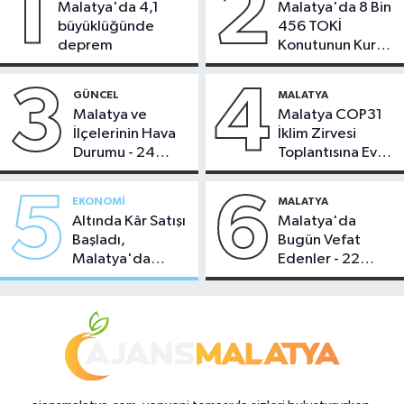
1
2
Malatya'da 4,1
Malatya'da 8 Bin
büyüklüğünde
456 TOKİ
deprem
Konutunun Kurası
Bugün Çekiliyor
3
4
GÜNCEL
MALATYA
Malatya ve
Malatya COP31
İlçelerinin Hava
İklim Zirvesi
Durumu - 24
Toplantısına Ev
Temmuz 2026
Sahipliği Yaptı
5
6
EKONOMI
MALATYA
Altında Kâr Satışı
Malatya'da
Başladı,
Bugün Vefat
Malatya'da
Edenler - 22
Makas Ne
Temmuz 2026
Durumda?